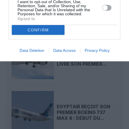
EGYPTAIR : BIRMINGHAM
I want to opt-out of Collection, Use,
Retention, Sale, and/or Sharing of my
CONNECTÉE À SON
Personal Data that Is Unrelated with the
PREMIER...
Purposes for which it was collected.
Opted In
CONFIRM
Data Deletion
Data Access
Privacy Policy
AZORRA PLACE LES 12
A220 D’EGYPTAIR ET
LIVRE SON PREMIER...
EGYPTAIR REÇOIT SON
PREMIER BOEING 737
MAX 8 : DÉBUT DU...