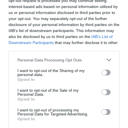
opt-out request is processed you may continue seeing
interest-based ads based on personal information utilized by
Djm
a commenté l'article :
us or personal information disclosed to third parties prior to
Après Emirates, Lufthansa remet en cause la réception
your opt-out. You may separately opt-out of the further
de Boeing 777-9 déjà construits
disclosure of your personal information by third parties on the
IAB’s list of downstream participants. This information may
also be disclosed by us to third parties on the
IAB’s List of
Copa
a commenté l'article :
Downstream Participants
that may further disclose it to other
third parties.
Pointe‑à‑Pitre – Panama City : Air France ouvre un pont
aérien vers l’Amérique latine
Personal Data Processing Opt Outs
I want to opt-out of the Sharing of my
personal data.
Egyptair
Opted In
I want to opt-out of the Sale of my
Personal Data.
LIRE AUSSI
Opted In
I want to opt-out of processing my
Personal Data for Targeted Advertising.
Opted In
NOUVELLE ROUTE