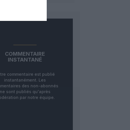
COMMENTAIRE
INSTANTANÉ
tre commentaire est publié
instantanément. Les
mentaires des non-abonnés
ne sont publiés qu'après
dération par notre équipe.