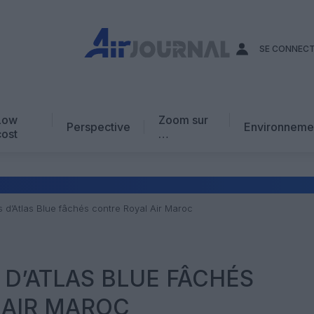
SE CONNEC
Low
Zoom sur
Perspective
Environneme
cost
…
Edito
En chiffres
Avis d’expert
s d’Atlas Blue fâchés contre Royal Air Maroc
AJ Académie
Vidéo
 D’ATLAS BLUE FÂCHÉS
 AIR MAROC