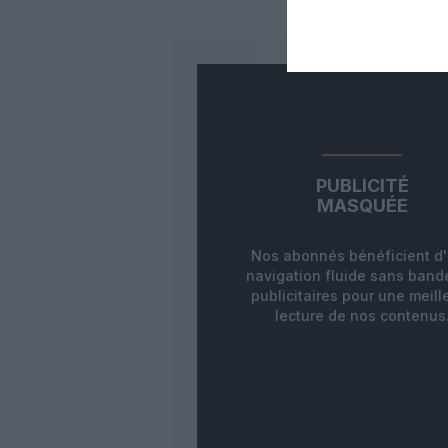
PUBLICITÉ
MASQUÉE
Nos abonnés bénéficient d
navigation fluide sans ban
publicitaires pour une meill
lecture de nos contenus