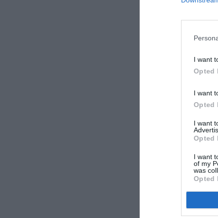
Downstream 
Persona
I want t
Opted 
I want t
Opted 
I want 
Advertis
Opted 
I want t
of my P
was col
Opted 