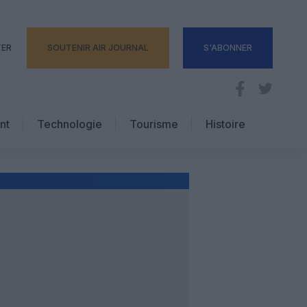
TER
SOUTENIR AIR JOURNAL
S'ABONNER
nt
Technologie
Tourisme
Histoire
Pratique
Hôtellerie
Voyages d’affaires