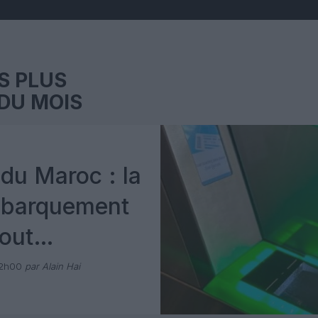
S PLUS
DU MOIS
du Maroc : la
mbarquement
out
 avec Pax
12h00
par Alain Hai