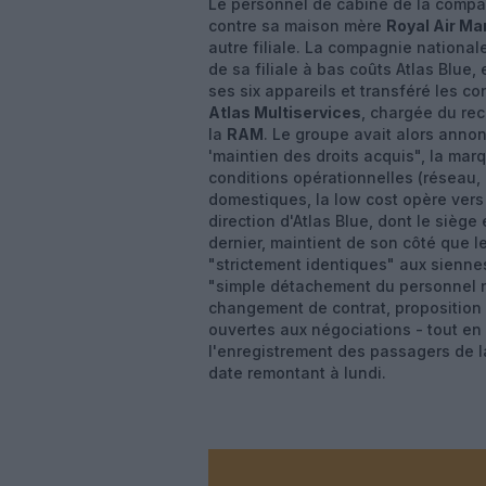
Le personnel de cabine de la comp
contre sa maison mère
Royal Air Ma
autre filiale. La compagnie national
de sa filiale à bas coûts Atlas Blue, 
ses six appareils et transféré les co
Atlas Multiservices
, chargée du re
la
RAM
. Le groupe avait alors ann
'maintien des droits acquis", la mar
conditions opérationnelles (réseau, 
domestiques, la low cost opère vers 
direction d'Atlas Blue, dont le sièg
dernier, maintient de son côté que l
"strictement identiques" aux siennes
"simple détachement du personnel n
changement de contrat, proposition 
ouvertes aux négociations - tout e
l'enregistrement des passagers de l
date remontant à lundi.