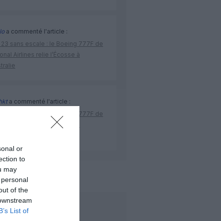
lo
a commenté l'article :
 23 sans escale : le Boeing 777F de
onal Airlines relie l’Écosse à
stralie
hkt
a commenté l'article :
 23 sans escale : le Boeing 777F de
onal Airlines relie l’Écosse à
stralie
sonal or
ection to
ou may
e
royal air maroc
 personal
out of the
 downstream
LIRE AUSSI
B’s List of