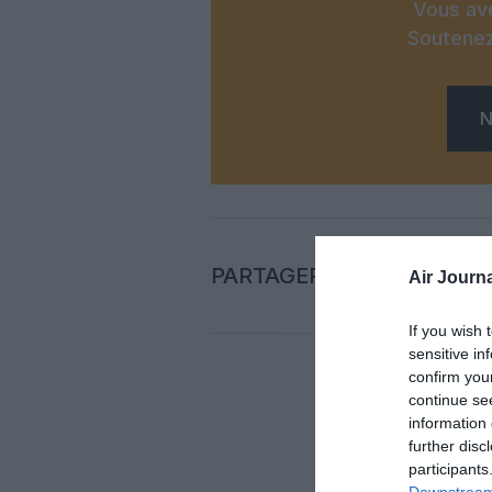
Vous ave
Soutenez
N
PARTAGER L'ARTICLE
Air Journa
If you wish 
sensitive in
confirm you
continue se
Auc
information 
further disc
participants
LAISS