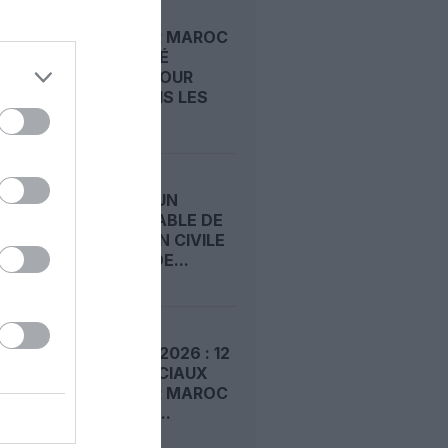
ROYAL AIR MAROC
: CAPACITÉ
RECORD POUR
L’ÉTÉ, MAIS LES
PRIX...
NIGERIA : UN
RESPONSABLE DE
L'AVIATION CIVILE
MENACE DE...
MONDIAL 2026 : 12
VOLS SPÉCIAUX
ROYAL AIR MAROC
POUR LES...