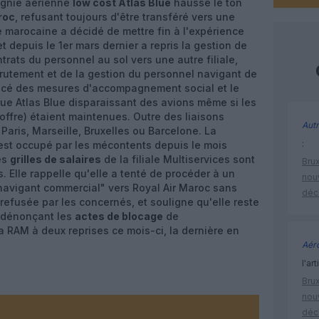
agnie aérienne
low cost Atlas Blue
hausse le ton
roc
, refusant toujours d'être transféré vers une
e marocaine a décidé de mettre fin à l'expérience
et depuis le 1er mars dernier a repris la gestion de
ntrats du personnel au sol vers une autre filiale,
crutement et de la gestion du personnel navigant de
oncé des mesures d'accompagnement social et le
que Atlas Blue disparaissant des avions même si les
offre) étaient maintenues. Outre des liaisons
Autr
Paris, Marseille, Bruxelles ou Barcelone. La
:
e est occupé par les mécontents depuis le mois
es
grilles de salaires
de la filiale Multiservices sont
Brux
. Elle rappelle qu'elle a tenté de procéder à un
nouv
avigant commercial" vers Royal Air Maroc sans
déc
refusée par les concernés, et souligne qu'elle reste
n dénonçant les
actes de blocage
de
a RAM à deux reprises ce mois-ci, la dernière en
Aéro
l'art
Brux
nouv
déc