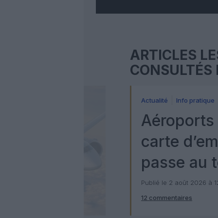
ARTICLES LE
CONSULTÉS 
Actualité
Info pratique
Aéroports 
carte d’e
passe au t
numérique
Publié le 2 août 2026 à 
12 commentaires
Check