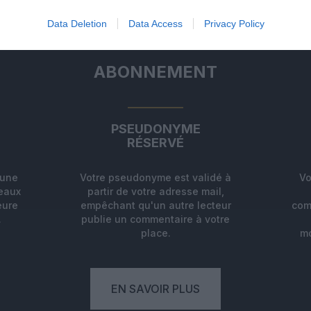
Data Deletion
Data Access
Privacy Policy
ABONNEMENT
PSEUDONYME
RÉSERVÉ
'une
Votre pseudonyme est validé à
Vo
deaux
partir de votre adresse mail,
eure
empêchant qu'un autre lecteur
com
.
publie un commentaire à votre
place.
mo
EN SAVOIR PLUS