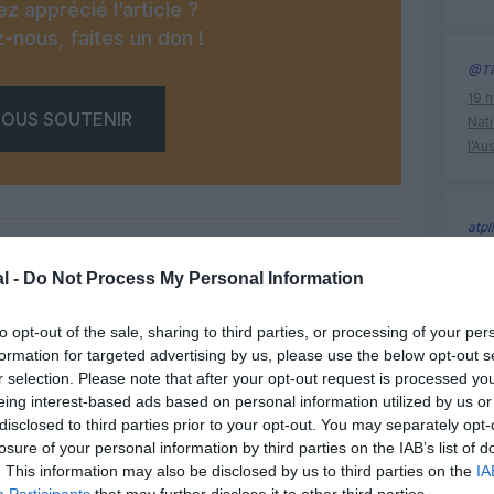
z apprécié l’article ?
-nous, faites un don !
@Ti
19 h
OUS SOUTENIR
Nati
l’Au
atpl
19 h
l -
Do Not Process My Personal Information
Nati
l’Au
Facebook
Twitter
Pinterest
LinkedIn
Email
Print
to opt-out of the sale, sharing to third parties, or processing of your per
formation for targeted advertising by us, please use the below opt-out s
r selection. Please note that after your opt-out request is processed y
atlas blu
eing interest-based ads based on personal information utilized by us or
un commentaire !
disclosed to third parties prior to your opt-out. You may separately opt-
losure of your personal information by third parties on the IAB’s list of
. This information may also be disclosed by us to third parties on the
IA
ER UN COMMENTAIRE