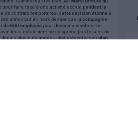
cabine. Comme tous les étés,
Air Malta recrute du
pour faire face à une activité accrue
pendant la
sse de contrats temporaires,
cette décision étonne
à
ances annonçait en mars dernier que
la compagnie
rer de 600 employés
pour devenir « viable ». Le
travailleurs notamment ne comprend pas le sens de
t depuis plusieurs années, doit présenter son
plan
Mat
Européenne dans les jours qui viennent. Son
19 h
onscient des sacrifices déjà consentis par le
e n’était pas encore passé – des mots qui semblent
Nati
re des finances maltais. Mais comme de nombreuses
l’Au
son réseau pour la saison estivale. Elle desservira
lle
et
Orly
,
Lourdes
,
Lyon
,
Marseille
et
Toulouse
cées figurent une ligne directe vers
Istanbul
et
Bad
de vols vers
Vienne
et
Tel Aviv
.
Nice
prof
VOTRE RECHERCHE
z apprécié l’article ?
@Se
-nous, faites un don !
Brux
nouv