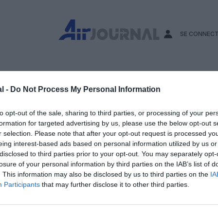
SE CONNEC
Low
Zoom sur
Perspective
Environneme
l -
Do Not Process My Personal Information
cost
…
Edito
to opt-out of the sale, sharing to third parties, or processing of your per
formation for targeted advertising by us, please use the below opt-out s
En chiffres
r selection. Please note that after your opt-out request is processed y
eing interest-based ads based on personal information utilized by us or
Avis d’expert
rute malgré la crise
disclosed to third parties prior to your opt-out. You may separately opt-
AJ Académie
losure of your personal information by third parties on the IAB’s list of
. This information may also be disclosed by us to third parties on the
IA
Vidéo
Participants
that may further disclose it to other third parties.
RUTE MALGRÉ LA CRISE