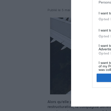
Persona
Publié le 5 mai 2011 à 17h30
par Alain N
I want t
Opted 
I want t
Opted 
I want 
Advertis
Opted 
I want t
of my P
was col
Opted 
Alors qu’elle prévoit de licencier 6
restructuration, la compagnie aéri