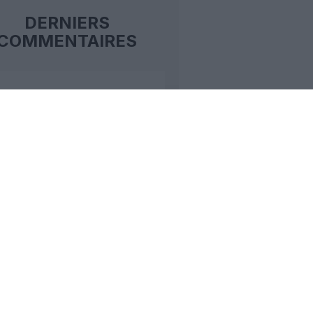
DERNIERS
COMMENTAIRES
hématiques
a commenté l'article :
 23 sans escale : le Boeing 777F de
onal Airlines relie l’Écosse à
stralie
issi novembri
a commenté l'article :
–Corse : ces vols électriques qui se
ilent à l’horizon 2030
rge13
a commenté l'article :
elles–Porto : Transavia ouvre une
elle liaison loisirs à partir de