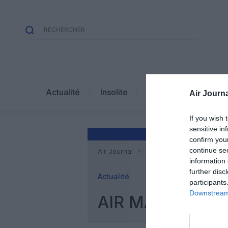
Nouvelle
Actualité
Insolite
Air Journa
liaison
If you wish 
sensitive in
confirm you
continue se
Air Journal
Actualité
Air Malta rec
information 
further disc
Actualité
Insolite
participants
Downstream 
AIR MALTA REC