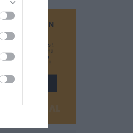
FAIRE UN DON
Appel aux lecteurs !
Soutenez Air Journal
participez
à son
développement !
NOUS SOUTENIR