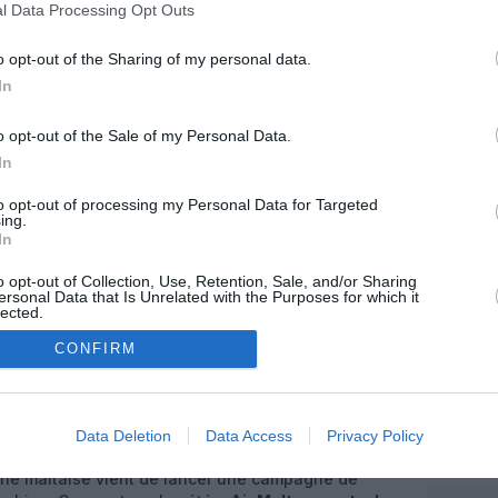
l Data Processing Opt Outs
guyen
1 commentaire
o opt-out of the Sharing of my personal data.
In
o opt-out of the Sale of my Personal Data.
In
to opt-out of processing my Personal Data for Targeted
ing.
In
o opt-out of Collection, Use, Retention, Sale, and/or Sharing
ersonal Data that Is Unrelated with the Purposes for which it
lected.
In
CONFIRM
Data Deletion
Data Access
Privacy Policy
00 employés dans le cadre de son plan de
enne maltaise vient de lancer une campagne de