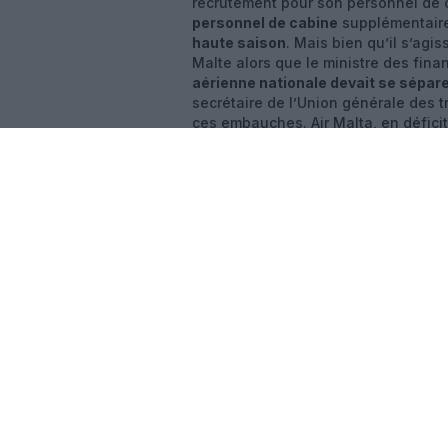
recrutement pour son personnel de 
personnel de cabine
supplémentaire 
haute saison
. Mais bien qu’il s’agi
Malte alors que le ministre des fin
aérienne nationale devait se sépa
secrétaire de l’Union générale des 
ces embauches. Air Malta, en défici
de restructuration
à la Commission 
nouveau Pdg Peter Davies s’est dit c
personnel mais a prévenu que le pir
renforcer la déclaration du minist
autres compagnies, Air Malta étoffe 
ainsi à la fois
Paris – Charles de Gau
cet été. Parmi les nouveautés annon
Hanovre
, ainsi que l’augmentation 
Vous ave
Soutenez