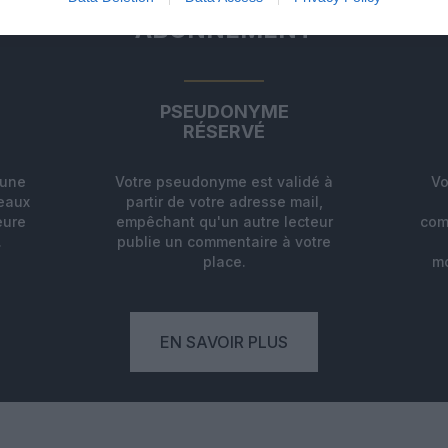
ABONNEMENT
PSEUDONYME
RÉSERVÉ
'une
Votre pseudonyme est validé à
Vo
deaux
partir de votre adresse mail,
eure
empêchant qu'un autre lecteur
com
.
publie un commentaire à votre
place.
mo
EN SAVOIR PLUS