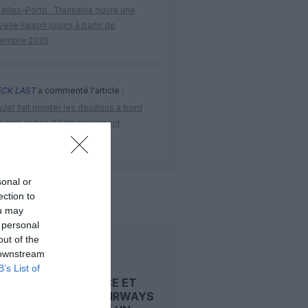
elles–Porto : Transavia ouvre une
elle liaison loisirs à partir de
embre 2026
CK LAST
a commenté l'article :
yJet fait monter les doudous à bord
c des cartes d’embarquement
iées
sonal or
irways
olympic air
ection to
ou may
 personal
out of the
LIRE AUSSI
 downstream
B’s List of
AIR FRANCE ET
CYPRUS AIRWAYS