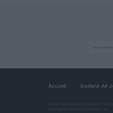
Accueil
Soutenir Air 
Air Journal publie des informations sur le
compagnies aériennes, les avions, les