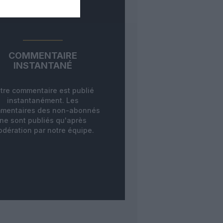
COMMENTAIRE
INSTANTANÉ
tre commentaire est publié
instantanément. Les
mentaires des non-abonnés
ne sont publiés qu'après
dération par notre équipe.