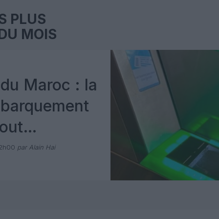
S PLUS
DU MOIS
du Maroc : la
mbarquement
out
 avec Pax
12h00
par Alain Hai