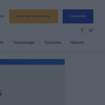
TER
SOUTENIR AIR JOURNAL
S'ABONNER
nt
Technologie
Tourisme
Histoire
Pratique
Hôtellerie
Voyages d’affaires
S