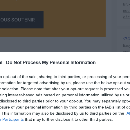
Brux
nouv
déc
OUS SOUTENIR
CHE
Eas
ave
déd
l -
Do Not Process My Personal Information
Facebook
Twitter
Pinterest
LinkedIn
Email
Print
to opt-out of the sale, sharing to third parties, or processing of your per
cyprus a
formation for targeted advertising by us, please use the below opt-out s
r selection. Please note that after your opt-out request is processed y
eing interest-based ads based on personal information utilized by us or
un commentaire !
disclosed to third parties prior to your opt-out. You may separately opt-
losure of your personal information by third parties on the IAB’s list of
ER UN COMMENTAIRE
. This information may also be disclosed by us to third parties on the
IA
Participants
that may further disclose it to other third parties.