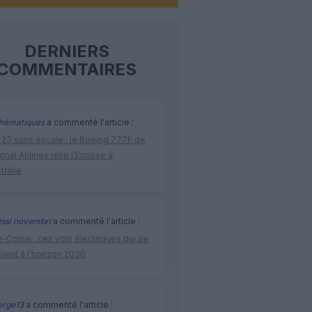
DERNIERS
COMMENTAIRES
hématiques
a commenté l'article :
 23 sans escale : le Boeing 777F de
onal Airlines relie l’Écosse à
stralie
issi novembri
a commenté l'article :
–Corse : ces vols électriques qui se
ilent à l’horizon 2030
rge13
a commenté l'article :