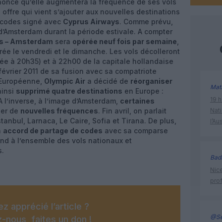
once qu’elle augmentera la fréquence de ses vols
offre qui vient s’ajouter aux nouvelles destinations
e codes signé avec
Cyprus Airways
. Comme prévu,
d’Amsterdam durant la période estivale. A compter
s – Amsterdam
sera
opérée neuf fois par semaine
,
irée le vendredi et le dimanche. Les vols décolleront
vée à 20h35) et à 22h00 de la capitale hollandaise
 février 2011 de sa fusion avec sa compatriote
 Européenne,
Olympic Air
a décidé de
réorganiser
Mat
ainsi
supprimé quatre destinations
en Europe :
19 h
A l’inverse, à l’image d’Amsterdam,
certaines
ner de
nouvelles fréquences
. Fin avril, on parlait
Nati
anbul, Larnaca, Le Caire, Sofia et Tirana. De plus,
l’Au
n
accord de partage de codes
avec sa comparse
tend à l’ensemble des vols nationaux et
s.
Bad
Nice
prof
z apprécié l’article ?
@Se
-nous, faites un don !