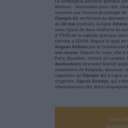
La compagnie aérienne grecque ann
Athènes – Amsterdam pour l’été. Une 
ouvertes par l’accord de partage d
Olympic Air
renforcera sa desserte 
du
20 mai
prochain, la ligne
Athène
avec l’ajout de deux rotations en so
à 17h55 de la capitale grecque (arri
(arrivée à 02h10). Depuis le rejet en
Aegean Airlines
par la Commission
son réseau
. Depuis fin mars, elle a 
Paris, Bruxelles, Vienne et Londres. 
destinations
devraient bientôt gag
notamment de Belgrade, Bucarest, Ist
rappelons qu’
Olympic Air
a signé u
chypriote,
Cyprus Airways
, qui s’é
internationaux des deux compagnie
Vous ave
Soutenez