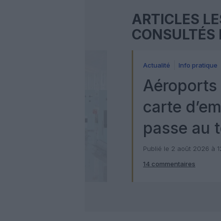
ARTICLES LE
CONSULTÉS 
Actualité
Info pratique
Aéroports 
carte d’e
passe au t
numérique
Publié le 2 août 2026 à 
14 commentaires
Check