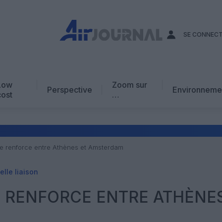
SE CONNEC
Low
Zoom sur
Perspective
Environneme
cost
…
Edito
En chiffres
Avis d’expert
se renforce entre Athènes et Amsterdam
AJ Académie
lle liaison
Vidéo
E RENFORCE ENTRE ATHÈNE
M