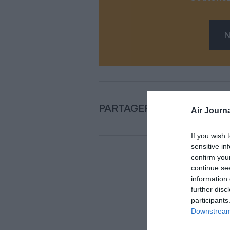
N
PARTAGER L'ARTICLE
Air Journa
If you wish 
sensitive in
confirm you
continue se
Auc
information 
further disc
LAISS
participants
Downstream 