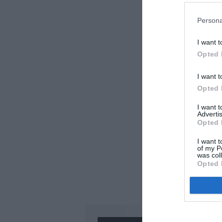
Persona
I want t
Opted 
I want t
Opted 
I want 
Advertis
Opted 
I want t
of my P
was col
Opted 