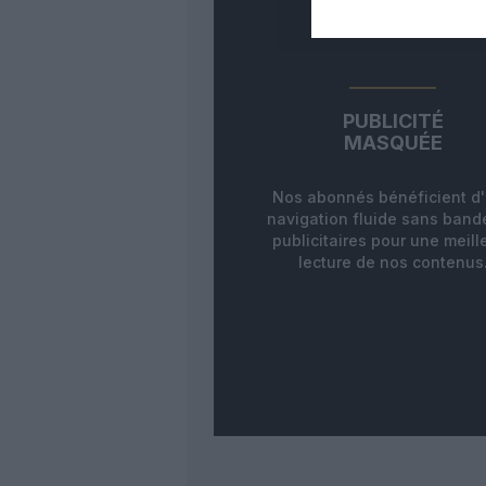
PUBLICITÉ
MASQUÉE
Nos abonnés bénéficient d
navigation fluide sans ban
publicitaires pour une meill
lecture de nos contenus