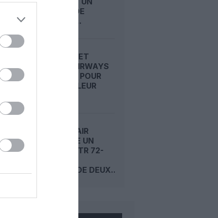
SCELLENT UN
ACCORD DE
PARTAGE...
FLYDUBAI ET
CYPRUS AIRWAYS
S’ALLIENT POUR
ÉTENDRE LEUR
RÉSEAU...
OLYMPIC AIR
ACCUEILLE UN
NOUVEL ATR 72-
600 ET
COMMANDE DEUX...