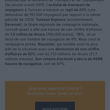
(de janvier à avril 2011), l'
activité de transport de
voyageurs
à Tunisair a marqué un
repli de 22%
(une
diminution de 197.000 voyageurs par rapport à la même
période de 2010).
Tunisair Express
(anciennement
Sevenair
), la filiale régionale de compagnie nationale,
connaît quant à elle une baisse de son chiffre d’affaires
de
1,5 million de dinars
(763.000 euros),
-15%
, et un
recul de son nombre de voyageurs de 9%. Mais c’est la
compagnie privée,
Nouvelair
, qui semble avoir le plus
pâti de la situation avec une
diminution de son chiffre
d’affaires de 55%
, soit 42,753 millions de dinars (21,7
millions d’euros).
Son volume d’activité a décru de 6688
heures de navigation
, soit de 67%.
Vous avez apprécié l’article ?
Soutenez-nous, faites un don !
NOUS SOUTENIR