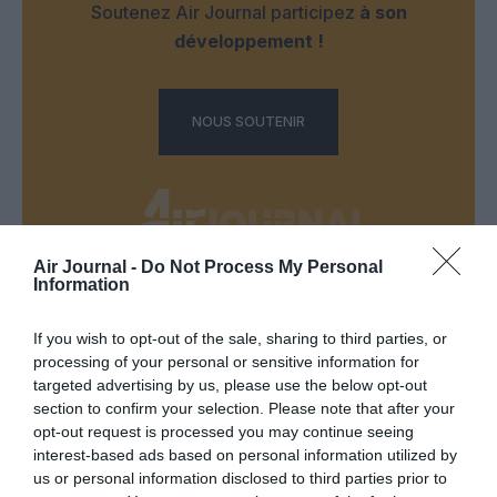
Soutenez Air Journal participez
à son
développement !
NOUS SOUTENIR
Air Journal -
Do Not Process My Personal
Information
DERNIERS COMMENTAIRES
If you wish to opt-out of the sale, sharing to third parties, or
processing of your personal or sensitive information for
targeted advertising by us, please use the below opt-out
Vincent
a commenté l'article :
section to confirm your selection. Please note that after your
Flynas ouvre une ligne directe entre Médine et
opt-out request is processed you may continue seeing
Bruxelles
interest-based ads based on personal information utilized by
us or personal information disclosed to third parties prior to