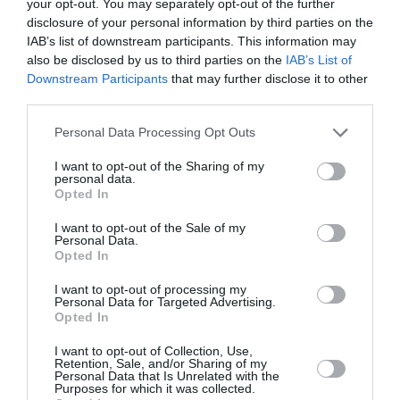
your opt-out. You may separately opt-out of the further
Ibrahim
a commenté l'article :
disclosure of your personal information by third parties on the
IAB’s list of downstream participants. This information may
Fiabilité du COMAC C919 : des anomalies signalées
also be disclosed by us to third parties on the
IAB’s List of
dans un document attribué à China Southern Airlines
Downstream Participants
that may further disclose it to other
third parties.
Personal Data Processing Opt Outs
comparateur
etihad airways
irak
I want to opt-out of the Sharing of my
personal data.
Opted In
LIRE AUSSI
I want to opt-out of the Sale of my
Personal Data.
Opted In
ETIHAD SUR LE POINT DE
I want to opt-out of processing my
COMMANDER 10 BOEING
Personal Data for Targeted Advertising.
Opted In
787 AU SALON...
I want to opt-out of Collection, Use,
Retention, Sale, and/or Sharing of my
Personal Data that Is Unrelated with the
Purposes for which it was collected.