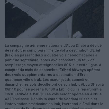
La compagnie aérienne nationale d’Abou Dhabi a décidé
de renforcer son programme de vol à destination d’Erbil
(Irak) en passant deux à quatre vols hebdomadaires à
partir de septembre, après avoir constaté un taux de
remplissage moyen atteignant les 80% sur cette ligne. A
compter du mois de septembre,
Etihad Airways
opérera
deux vols supplémentaire
s à destination d’
Erbil
,
quatrième ville d’
Irak
. Les mardi, jeudi, samedi et
dimanche, les vols décolleront de son hub d’Abou Dhabi à
08h40 pour se poser à 10h30 à Erbil d’où ils repartiront à
11h30 (arrivée à 15h10). Les vols seront opérés en
Airbus
A320 biclasse. Depuis la chute de Saddam Hussein et
l’intervention américaine en Irak, l’aéroport d’Erbil dans la
province du Kurdistan irakien est considéré comme