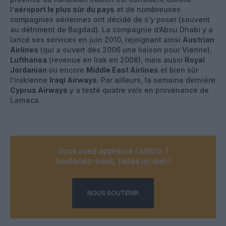
l’
aéroport le plus sûr du pays
et de nombreuses
compagnies aériennes ont décidé de s’y poser (souvent
au détriment de Bagdad). La compagnie d’Abou Dhabi y a
lancé ses services en juin 2010, rejoignant ainsi
Austrian
Airlines
(qui a ouvert dès 2006 une liaison pour Vienne),
Lufthansa
(revenue en Irak en 2008), mais aussi
Royal
Jordanian
ou encore
Middle East Airlines
et bien sûr
l’irakienne
Iraqi Airways
. Par ailleurs, la semaine dernière
Cyprus Airways
y a testé quatre vols en provenance de
Larnaca.
Vous avez apprécié l’article ?
Soutenez-nous, faites un don !
NOUS SOUTENIR