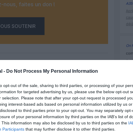
-nous, faites un don !
A35
Apr
cau
déjà
OUS SOUTENIR
On f
comm
Apr
cau
l -
Do Not Process My Personal Information
déjà
Facebook
Twitter
Pinterest
LinkedIn
Email
Print
to opt-out of the sale, sharing to third parties, or processing of your per
formation for targeted advertising by us, please use the below opt-out s
r selection. Please note that after your opt-out request is processed y
chine
eing interest-based ads based on personal information utilized by us or
un commentaire !
disclosed to third parties prior to your opt-out. You may separately opt-
losure of your personal information by third parties on the IAB’s list of
ER UN COMMENTAIRE
. This information may also be disclosed by us to third parties on the
IA
Participants
that may further disclose it to other third parties.