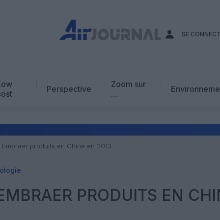
SE CONNEC
Low
Zoom sur
Perspective
Environneme
cost
…
Edito
En chiffres
Avis d’expert
Embraer produits en Chine en 2013
AJ Académie
ologie
Vidéo
EMBRAER PRODUITS EN CHI