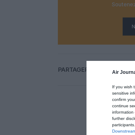
Soutenez
N
PARTAGER L'ARTICLE
Air Journa
If you wish 
sensitive in
confirm you
continue se
Auc
information 
further disc
LAISS
participants
Downstream 