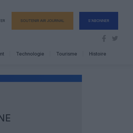
TER
SOUTENIR AIR JOURNAL
S'ABONNER
nt
Technologie
Tourisme
Histoire
Pratique
Hôtellerie
Voyages d’affaires
NE