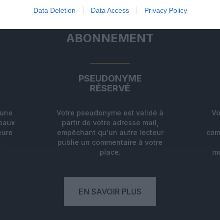
Data Deletion
Data Access
Privacy Policy
ABONNEMENT
PSEUDONYME
RÉSERVÉ
'une
Votre pseudonyme est validé à
Vo
deaux
partir de votre adresse mail,
eure
empêchant qu'un autre lecteur
com
.
publie un commentaire à votre
place.
mo
EN SAVOIR PLUS