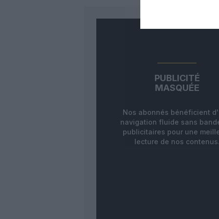
PUBLICITÉ
MASQUÉE
Nos abonnés bénéficient d
navigation fluide sans ban
publicitaires pour une meill
lecture de nos contenus