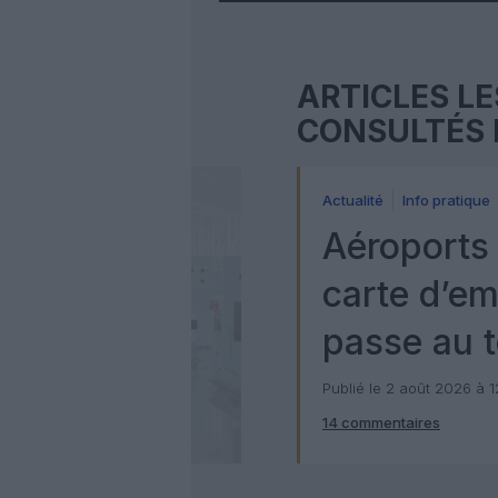
ARTICLES LE
CONSULTÉS 
Actualité
Info pratique
Aéroports 
carte d’e
passe au t
numérique
Publié le 2 août 2026 à 
14 commentaires
Check