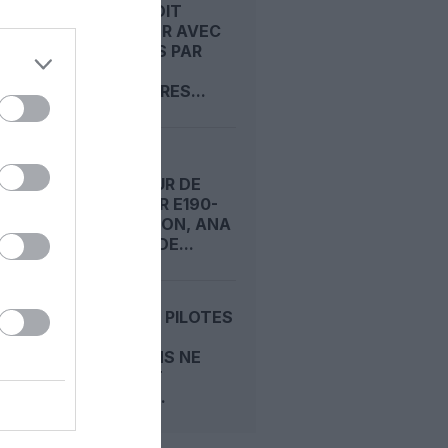
AIRBUS DOIT
ACCÉLÉRER AVEC
90 AVIONS PAR
MOIS
NÉCESSAIRES...
PREMIER
OPÉRATEUR DE
L’EMBRAER E190-
E2 AU JAPON, ANA
COMMANDE...
C919 : LES PILOTES
D’ESSAI
EUROPÉENS NE
RELÈVENT
« AUCUN...