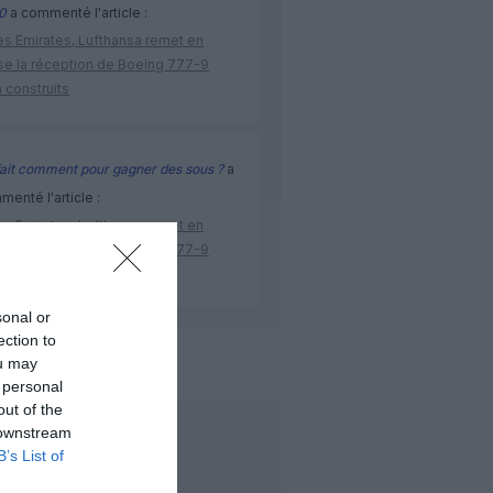
0
a commenté l'article :
ès Emirates, Lufthansa remet en
se la réception de Boeing 777-9
 construits
ait comment pour gagner des sous ?
a
enté l'article :
ès Emirates, Lufthansa remet en
se la réception de Boeing 777-9
 construits
sonal or
ection to
ou may
embraer
 personal
out of the
 downstream
LIRE AUSSI
B’s List of