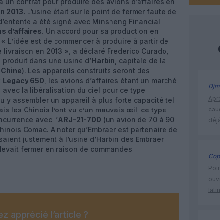
ra un contrat pour produire des avions d’affaires en
en 2013.
L’usine était sur le point de fermer faute de
’entente a été signé avec Minsheng Financial
s d’affaires
. Un accord pour sa production en
 « L’idée est de commencer à produire à partir de
 livraison en 2013 », a déclaré Frederico Curado,
a produit dans une usine d’
Harbin
, capitale de la
a Chine
). Les appareils construits seront des
t
Legacy 650
, les avions d’affaires étant un marché
Djm
vec la libéralisation du ciel pour ce type
Apr
lu y assembler un appareil à plus forte capacité tel
ais les Chinois l’ont vu d’un mauvais œil, ce type
cau
ncurrence avec l’
ARJ-21-700
(un avion de 70 à 90
déjà
chinois Comac. A noter qu’Embraer est partenaire de
uisaient justement à l’usine d’Harbin des Embraer
e devait fermer en raison de commandes
Cop
Poin
ouvr
lati
z apprécié l’article ?