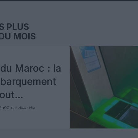
S PLUS
DU MOIS
du Maroc : la
mbarquement
out
 avec Pax
12h00
par Alain Hai