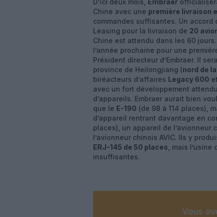
D’ici deux mois,
Embraer
officialise
Chine avec une
première livraison 
commandes suffisantes. Un accord d
Leasing pour la livraison de
20 avion
Chine est attendu dans les 60 jours.
l’année prochaine pour une première
Président directeur d’Embraer. Il ser
province de Heilongjiang (
nord de l
biréacteurs d’affaires
Legacy 600
e
avec un fort développement attendu a
d’appareils. Embraer aurait bien vou
que le
E-190
(de 98 à 114 places), m
d’appareil rentrant davantage en co
places), un appareil de l’avionneur 
l’avionneur chinois AVIC. Ils y prod
ERJ-145 de 50 places
, mais l’usin
insuffisantes.
Vous ave