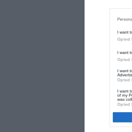
Persona
I want t
Opted 
I want t
Opted 
I want 
Advertis
Opted 
I want t
of my P
was col
Opted 