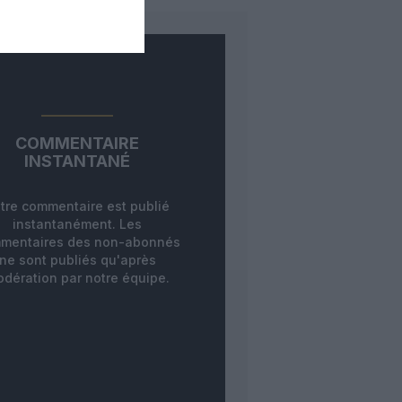
COMMENTAIRE
INSTANTANÉ
tre commentaire est publié
instantanément. Les
mentaires des non-abonnés
ne sont publiés qu'après
dération par notre équipe.