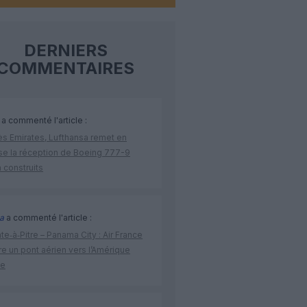
DERNIERS
COMMENTAIRES
a commenté l'article :
ès Emirates, Lufthansa remet en
se la réception de Boeing 777-9
 construits
a
a commenté l'article :
te‑à‑Pitre – Panama City : Air France
e un pont aérien vers l’Amérique
ne