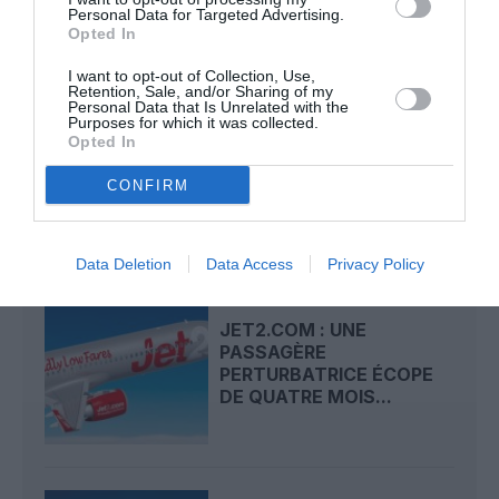
Personal Data for Targeted Advertising.
LIRE AUSSI
Opted In
I want to opt-out of Collection, Use,
Retention, Sale, and/or Sharing of my
Personal Data that Is Unrelated with the
AÉROPORT DE
Purposes for which it was collected.
STRASBOURG : JET2
Opted In
DÉBARQUE AVEC TROIS
NOUVELLES...
CONFIRM
Data Deletion
Data Access
Privacy Policy
JET2.COM : UNE
PASSAGÈRE
PERTURBATRICE ÉCOPE
DE QUATRE MOIS...