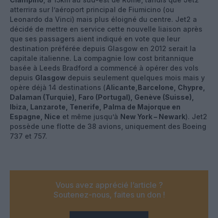
atterrira sur l’aéroport principal de Fiumicino (ou
Leonardo da Vinci) mais plus éloigné du centre. Jet2 a
décidé de mettre en service cette nouvelle liaison après
que ses passagers aient indiqué en vote que leur
destination préférée depuis Glasgow en 2012 serait la
capitale italienne. La compagnie low cost britannique
basée à Leeds Bradford a commencé à opérer des vols
depuis
Glasgow
depuis seulement quelques mois mais y
opère déjà 14 destinations (
Alicante,Barcelone, Chypre,
Dalaman (Turquie), Faro (Portugal), Genève (Suisse),
Ibiza, Lanzarote, Tenerife, Palma de Majorque en
Espagne, Nice
et même jusqu’à
New York – Newark
). Jet2
possède une flotte de 38 avions, uniquement des Boeing
737 et 757.
Vous avez apprécié l’article ?
Soutenez-nous, faites un don !