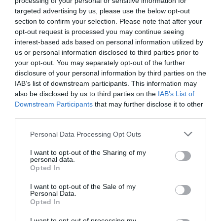
processing of your personal or sensitive information for
targeted advertising by us, please use the below opt-out
section to confirm your selection. Please note that after your
opt-out request is processed you may continue seeing
DERNIERS COMMENTAIRES
interest-based ads based on personal information utilized by
us or personal information disclosed to third parties prior to
your opt-out. You may separately opt-out of the further
disclosure of your personal information by third parties on the
Autre ligne espérée :
a commenté l'article :
IAB’s list of downstream participants. This information may
Bruxelles–Porto : Transavia ouvre une nouvelle liaison
also be disclosed by us to third parties on the
IAB’s List of
loisirs à partir de décembre 2026
Downstream Participants
that may further disclose it to other
third parties.
Aéroport néerlandais saturé
a commenté l'article :
Personal Data Processing Opt Outs
Bruxelles–Porto : Transavia ouvre une nouvelle liaison
I want to opt-out of the Sharing of my
loisirs à partir de décembre 2026
personal data.
Opted In
I want to opt-out of the Sale of my
Personal Data.
jet2
Opted In
I want to opt-out of processing my