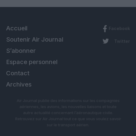
Accueil
Facebook
Soutenir Air Journal
Twitter
S’abonner
Espace personnel
Contact
Archives
Air Journal publie des informations sur les compagnies
aériennes, les avions, les nouvelles liaisons et toute
autre actualité concernant l’aéronautique civile.
Retrouvez sur Air Journal tout ce que vous voulez savoir
sur le transport aérien.