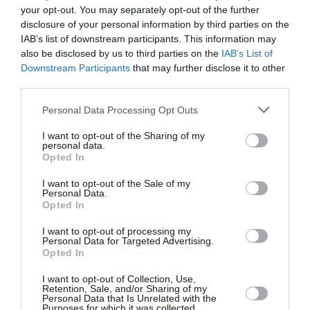
your opt-out. You may separately opt-out of the further
disclosure of your personal information by third parties on the
Aéroport néerlandais saturé
a commenté l'article :
IAB’s list of downstream participants. This information may
Bruxelles–Porto : Transavia ouvre une nouvelle liaison
also be disclosed by us to third parties on the
IAB’s List of
loisirs à partir de décembre 2026
Downstream Participants
that may further disclose it to other
third parties.
Personal Data Processing Opt Outs
donatello
I want to opt-out of the Sharing of my
personal data.
Opted In
LIRE AUSSI
I want to opt-out of the Sale of my
Personal Data.
Opted In
I want to opt-out of processing my
WEEK-ENDS « MARCHÉ
Personal Data for Targeted Advertising.
DE NOËL » AVEC
Opted In
DONATELLO
I want to opt-out of Collection, Use,
Retention, Sale, and/or Sharing of my
Personal Data that Is Unrelated with the
Purposes for which it was collected.