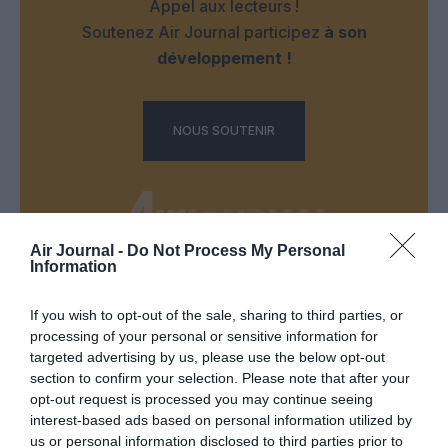
Appel aux lecteurs !
Soutenez Air Journal participez
à son
développement !
NOUS SOUTENIR
Air Journal -
Do Not Process My Personal
Information
DERNIERS COMMENTAIRES
If you wish to opt-out of the sale, sharing to third parties, or
processing of your personal or sensitive information for
targeted advertising by us, please use the below opt-out
Autre ligne espérée :
a commenté l'article :
section to confirm your selection. Please note that after your
Bruxelles–Porto : Transavia ouvre une nouvelle liaison
opt-out request is processed you may continue seeing
loisirs à partir de décembre 2026
interest-based ads based on personal information utilized by
us or personal information disclosed to third parties prior to