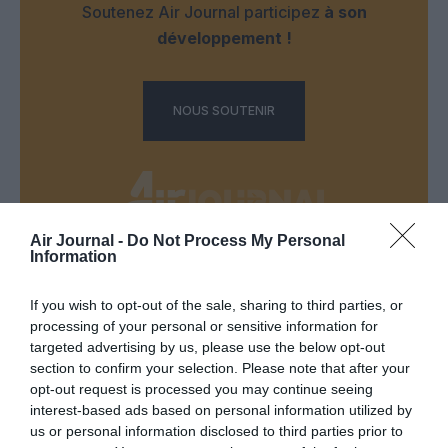
Soutenez Air Journal participez
à son
développement !
NOUS SOUTENIR
Air Journal -
Do Not Process My Personal
Information
DERNIERS COMMENTAIRES
If you wish to opt-out of the sale, sharing to third parties, or
processing of your personal or sensitive information for
targeted advertising by us, please use the below opt-out
Bizness
a commenté l'article :
section to confirm your selection. Please note that after your
Pointe‑à‑Pitre – Panama City : Air France ouvre un pont
opt-out request is processed you may continue seeing
aérien vers l’Amérique latine
interest-based ads based on personal information utilized by
us or personal information disclosed to third parties prior to