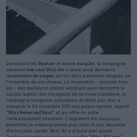
Devançant les
Ryanair
et autres
easyJet
, la compagnie
aérienne
low cost Wizz Air
a lancé jeudi dernier la
réservation de sièges
sur les deux premières rangées sur
l'ensemble de son réseau. La réservation – payante bien
sûr – des meilleures places semblant avoir rencontré le
succès auprès des voyageurs de sa rivale irlandaise, la
compagnie hongroise spécialiste du billet pas cher a
inauguré le 24 novembre 2011 son propre service, appelé
"
Wizz Reserved Seat
" et qui offre en outre
l'embarquement prioritaire. L'argument est classique:
permettre un embarquement plus relax et une descente
d'avion plus rapide. Wizz Air a d'autre part ajouté
l'embarquement prioritaire à son offre "
Wizz XXLong
",