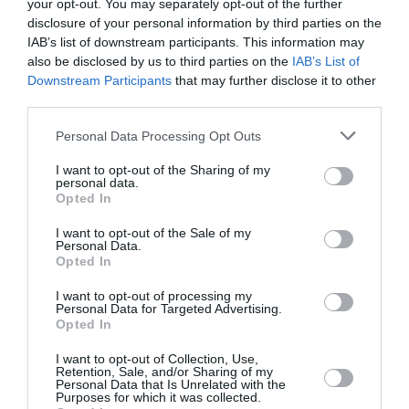
your opt-out. You may separately opt-out of the further
CHECK LAST
a commenté l'article :
disclosure of your personal information by third parties on the
IAB’s list of downstream participants. This information may
Airbus doit accélérer avec 90 avions par mois
also be disclosed by us to third parties on the
IAB’s List of
nécessaires pour atteindre son objectif
Downstream Participants
that may further disclose it to other
third parties.
Personal Data Processing Opt Outs
billet avion
Low cost
wizz air
I want to opt-out of the Sharing of my
personal data.
Opted In
LIRE AUSSI
I want to opt-out of the Sale of my
Personal Data.
Opted In
L’AÉROPORT DE
I want to opt-out of processing my
LONDRES‑GATWICK
Personal Data for Targeted Advertising.
OBTIENT LE FEU VERT
Opted In
DÉFINITIF...
I want to opt-out of Collection, Use,
Retention, Sale, and/or Sharing of my
Personal Data that Is Unrelated with the
Purposes for which it was collected.