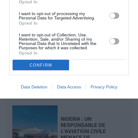
Opted In
royal air maroc
I want to opt-out of processing my
Personal Data for Targeted Advertising.
Opted In
LIRE AUSSI
I want to opt-out of Collection, Use,
Retention, Sale, and/or Sharing of my
Personal Data that Is Unrelated with the
Purposes for which it was collected.
Opted In
ROYAL AIR MAROC :
CONFIRM
CAPACITÉ RECORD POUR
L’ÉTÉ, MAIS LES PRIX...
Data Deletion
Data Access
Privacy Policy
NIGERIA : UN
RESPONSABLE DE
L'AVIATION CIVILE
MENACE DE...