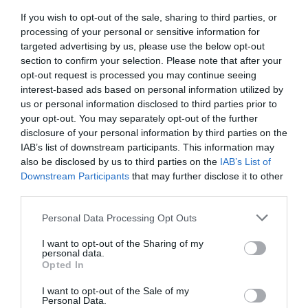
If you wish to opt-out of the sale, sharing to third parties, or
processing of your personal or sensitive information for
targeted advertising by us, please use the below opt-out
section to confirm your selection. Please note that after your
opt-out request is processed you may continue seeing
interest-based ads based on personal information utilized by
us or personal information disclosed to third parties prior to
DERNIERS COMMENTAIRES
your opt-out. You may separately opt-out of the further
disclosure of your personal information by third parties on the
IAB’s list of downstream participants. This information may
also be disclosed by us to third parties on the
IAB’s List of
Bizness
a commenté l'article :
Downstream Participants
that may further disclose it to other
Pointe‑à‑Pitre – Panama City : Air France ouvre un pont
third parties.
aérien vers l’Amérique latine
Personal Data Processing Opt Outs
I want to opt-out of the Sharing of my
CHECK LAST
a commenté l'article :
personal data.
Opted In
Airbus doit accélérer avec 90 avions par mois
nécessaires pour atteindre son objectif
I want to opt-out of the Sale of my
Personal Data.