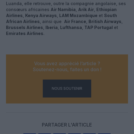
Luanda, elle retrouve, outre la compagnie angolaise, ses
consœurs africaines
Air Namibia
,
Arik Air
,
Ethiopian
Airlines
,
Kenya Airways
,
LAM Mozambique
et
South
African Airlines
, ainsi que
Air France
,
British Airways
,
Brussels Airlines
,
Iberia
,
Lufthansa
,
TAP Portugal
et
Emirates Airlines
.
Vous avez apprécié l’article ?
Soutenez-nous, faites un don !
NOUS SOUTENIR
PARTAGER L'ARTICLE