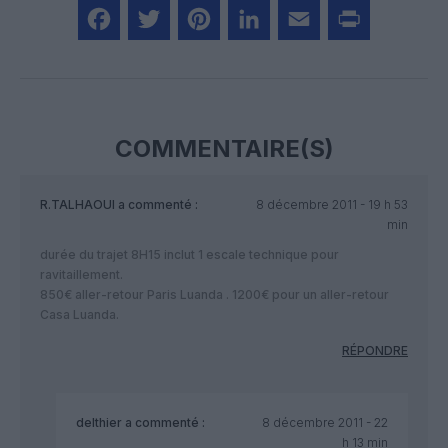
Facebook
Twitter
Pinterest
LinkedIn
Email
Print
COMMENTAIRE(S)
R.TALHAOUI
a commenté :
8 décembre 2011 - 19 h 53
min
durée du trajet 8H15 inclut 1 escale technique pour
ravitaillement.
850€ aller-retour Paris Luanda . 1200€ pour un aller-retour
Casa Luanda.
RÉPONDRE
delthier
a commenté :
8 décembre 2011 - 22
h 13 min