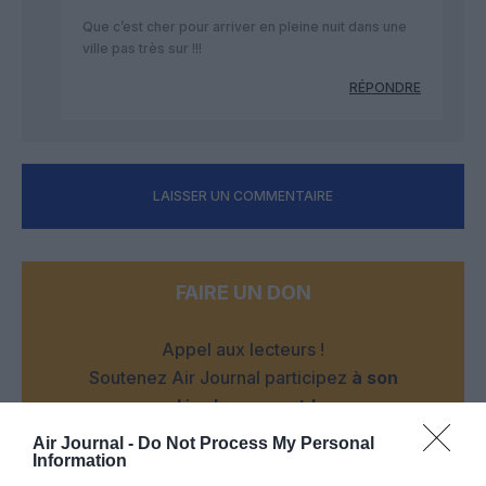
Que c’est cher pour arriver en pleine nuit dans une
ville pas très sur !!!
RÉPONDRE
LAISSER UN COMMENTAIRE
FAIRE UN DON
Appel aux lecteurs !
Soutenez Air Journal participez
à son
développement !
Air Journal -
Do Not Process My Personal
Information
NOUS SOUTENIR