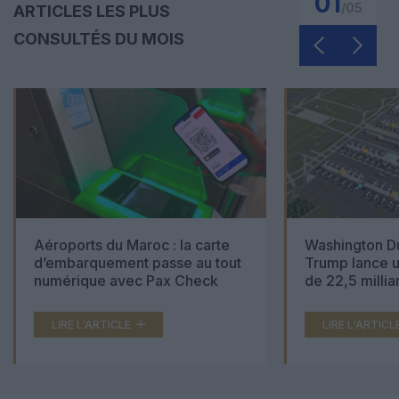
01
/
05
ARTICLES LES PLUS
CONSULTÉS DU MOIS
Aéroports du Maroc : la carte
Washington Du
d’embarquement passe au tout
Trump lance u
numérique avec Pax Check
de 22,5 millia
LIRE L'ARTICLE
LIRE L'ARTICL