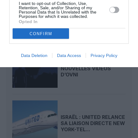
44° D’INCLINAISON LORS
I want to opt-out of Collection, Use,
D’UNE REMISE DE GAZ
Retention, Sale, and/or Sharing of my
Personal Data that Is Unrelated with the
PAR AER LINGUS...
Purposes for which it was collected.
Opted In
CONFIRM
INSOLITE : LE
Data Deletion
Data Access
Privacy Policy
PENTAGONE PUBLIE DE
NOUVELLES VIDÉOS
D’OVNI
ISRAËL : UNITED RELANCE
SA LIAISON DIRECTE NEW
YORK-TEL...