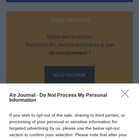
FAIRE UN DON
Appel aux lecteurs !
Soutenez Air Journal participez
à son
développement !
NOUS SOUTENIR
Air Journal -
Do Not Process My Personal
Information
If you wish to opt-out of the sale, sharing to third parties, or
processing of your personal or sensitive information for
DERNIERS COMMENTAIRES
targeted advertising by us, please use the below opt-out
section to confirm your selection. Please note that after your