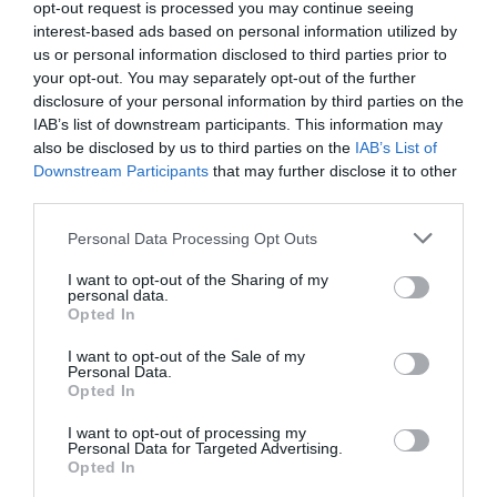
opt-out request is processed you may continue seeing
interest-based ads based on personal information utilized by
CG59
a commenté l'article :
us or personal information disclosed to third parties prior to
Un enfant refuse sa ceinture : un vol Porter Airlines
your opt-out. You may separately opt-out of the further
annulé au Canada
disclosure of your personal information by third parties on the
IAB’s list of downstream participants. This information may
also be disclosed by us to third parties on the
IAB’s List of
Downstream Participants
that may further disclose it to other
Donald Trump
a commenté l'article :
third parties.
Air Force One : les retards de Boeing s’aggravent, la
cabine du futur 747-8 en cause
Personal Data Processing Opt Outs
I want to opt-out of the Sharing of my
personal data.
Opted In
aer lingus
etats-unis
Irlande
Paris
Shannon
I want to opt-out of the Sale of my
Personal Data.
Opted In
LIRE AUSSI
I want to opt-out of processing my
Personal Data for Targeted Advertising.
Opted In