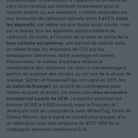
sans avoir recours aux tracteurs (notamment pour la
marche arrière) ou aux réacteurs. L’intérêt primordial est
une économie de carburant estimée entre
2 et 5 % selon
les appareils
, car même sur une durée aussi courte, c’est
sur le tarmac que les appareils surconsomment du
carburant. En outre, à l’horizon de la mise en place de la
taxe carbone européenne
, elle permet de réduire dans
un même temps les émissions de CO2 par les
compagnies aériennes. Autre avantage en termes
d’économies : le moteur électrique réduira la
maintenance des réacteurs car ceux-ci s’endommagent
parfois en aspirant des résidus au sol lors de la phase de
roulage. Safran et Honeywell qui ont signé en 2011, lors
du
salon du Bourget
, un accord de coentreprise pour
mettre au point le projet, ont prévu une
mise en service
commercial à partir de 2016
. Le marché potentiel est
énorme (8 000 à 9 000 avions), mais le Français et l
‘Américain sont en concurrence avec WheelTug, filiale de
Chorus Motors, qui a signé un accord pour équiper d’ici
un délai plus court une vingtaine de B737-800 de la
compagnie aérienne israélienne El Al.