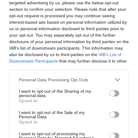
targeted advertising by us, please use the below opt-out
section to confirm your selection. Please note that after your
DERNIERS COMMENTAIRES
opt-out request is processed you may continue seeing
interest-based ads based on personal information utilized by
us or personal information disclosed to third parties prior to
your opt-out. You may separately opt-out of the further
atplhkt
a commenté l'article :
disclosure of your personal information by third parties on the
Contrôles aux frontières entre l’Espagne et l’Italie : des
IAB’s list of downstream participants. This information may
arrivées plus longues, des correspondances à risque
also be disclosed by us to third parties on the
IAB’s List of
Downstream Participants
that may further disclose it to other
third parties.
Manfou
a commenté l'article :
Personal Data Processing Opt Outs
Pyramides, croisières et mer Rouge : l’Égypte mise sur
une saison record malgré le contexte géopolitique
I want to opt-out of the Sharing of my
personal data.
Opted In
I want to opt-out of the Sale of my
technologies
Personal Data.
Opted In
I want to opt-out of processing my
LIRE AUSSI