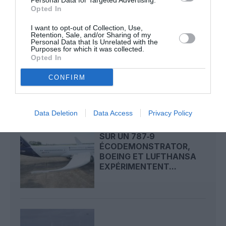
Personal Data for Targeted Advertising.
Opted In
I want to opt-out of Collection, Use,
Retention, Sale, and/or Sharing of my
INDIGO TEMPORISE SA
Personal Data that Is Unrelated with the
Purposes for which it was collected.
PROCHAINE GRANDE
Opted In
COMMANDE ET MISE
SUR...
CONFIRM
Data Deletion
Data Access
Privacy Policy
SUR UN 787‑9
ÉCODEMONSTRATOR,
BOEING ET LUFTHANSA
EXPÉRIMENTENT...