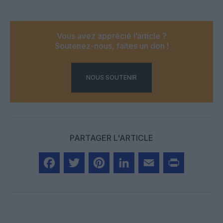
Vous avez apprécié l’article ?
Soutenez-nous, faites un don !
NOUS SOUTENIR
PARTAGER L'ARTICLE
Facebook
Twitter
Pinterest
LinkedIn
Email
Print