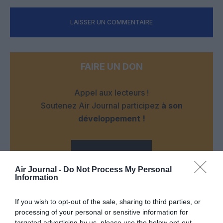
LAISSER UN COMMENTAIRE
FAIRE UN DON
Appel aux lecteurs !
Soutenez Air Journal participez
à son
développement !
NOUS SOUTENIR
Air Journal -
Do Not Process My Personal
Information
If you wish to opt-out of the sale, sharing to third parties, or
processing of your personal or sensitive information for
targeted advertising by us, please use the below opt-out