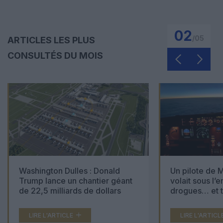
02
/
05
ARTICLES LES PLUS
CONSULTÉS DU MOIS
Washington Dulles : Donald
Un pilote de M
Trump lance un chantier géant
volait sous l’
de 22,5 milliards de dollars
drogues… et t
000 comprimé
LIRE L'ARTICLE
LIRE L'ARTICL