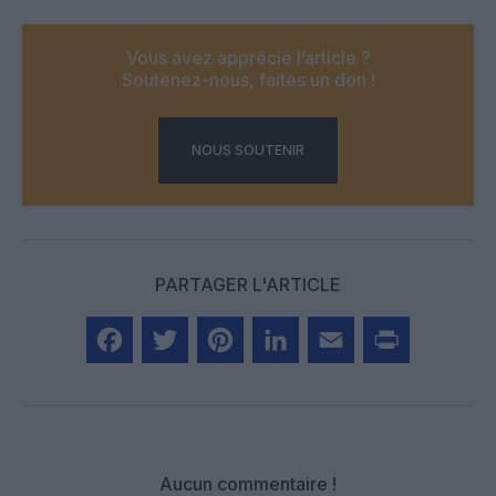
Vous avez apprécié l’article ?
Soutenez-nous, faites un don !
NOUS SOUTENIR
PARTAGER L'ARTICLE
Facebook
Twitter
Pinterest
LinkedIn
Email
Print
Aucun commentaire !