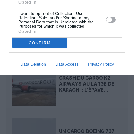
Opted In
I want to opt-out of Collection, Use,
Retention, Sale, and/or Sharing of my
LE DC‑4 DE LA PAN AM,
Personal Data that Is Unrelated with the
Purposes for which it was collected.
QUI A FAIT NAÎTRE LES
Opted In
CONSIGNES DE...
CONFIRM
Data Deletion
Data Access
Privacy Policy
CRASH DU CARGO K2
AIRWAYS AU LARGE DE
KARACHI : L’ÉPAVE...
UN CARGO BOEING 737