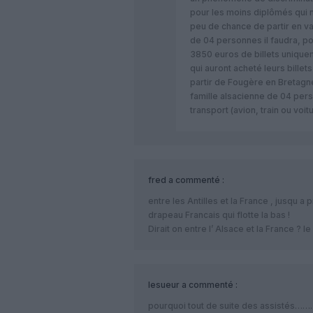
pour les moins diplômés qui n
peu de chance de partir en va
de 04 personnes il faudra, pou
3850 euros de billets uniquem
qui auront acheté leurs billets
partir de Fougère en Bretagne
famille alsacienne de 04 pe
transport (avion, train ou voitur
fred
a commenté :
entre les Antilles et la France , jusqu a 
drapeau Francais qui flotte la bas !
Dirait on entre l’ Alsace et la France ? l
lesueur
a commenté :
pourquoi tout de suite des assistés……….