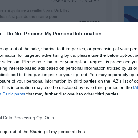
17 février 2012 - 17 h 54 min
rien ni qu’ils ne travaillent pas. Un billet
illes n’est pas donné même pour
RÉPONDRE
l -
Do Not Process My Personal Information
17 février 2012 - 22 h 37 min
to opt-out of the sale, sharing to third parties, or processing of your per
 de réflexion que vous avez après
formation for targeted advertising by us, please use the below opt-out s
crit fait bien apparaître le jugement
r selection. Please note that after your opt-out request is processed y
ez des antillais!!! Tout d’abord,il ne
eing interest-based ads based on personal information utilized by us or
ide de l’Etat mais d’un accord entre
disclosed to third parties prior to your opt-out. You may separately opt-
association! Que dites vous des
losure of your personal information by third parties on the IAB’s list of
s alimentaires voire distributeurs
. This information may also be disclosed by us to third parties on the
IA
 telles que Les Restos du Coeurs, le
Participants
that may further disclose it to other third parties.
e du Salut! Pour vous une association
 de passer d’accord d’aide aux antillais
ntreprise privée??? Comment pouvez
s plus démunis de France
l Data Processing Opt Outs
 rien” ou “refuse de travailler”!!!
 racisme que subit en France
o opt-out of the Sharing of my personal data.
ion, notamment les nouvelles