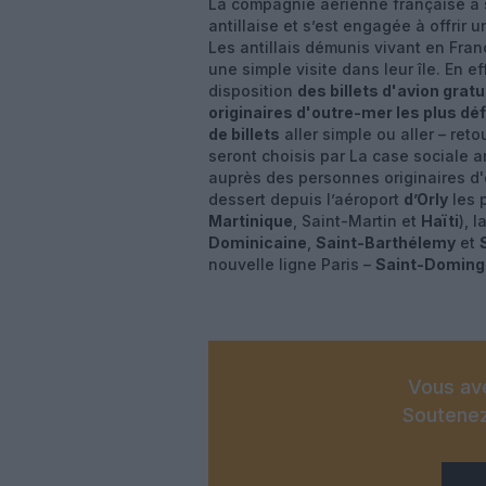
La compagnie aérienne française a 
antillaise et s’est engagée à offrir 
Les antillais démunis vivant en Franc
une simple visite dans leur île. En ef
disposition
des billets d'avion gratu
originaires d'outre-mer les plus dé
de billets
aller simple ou aller – ret
seront choisis par La case sociale a
auprès des personnes originaires d'o
dessert depuis l’aéroport
d’Orly
les p
Martinique
, Saint-Martin et
Haïti
), l
Dominicaine
,
Saint-Barthélemy
et
nouvelle ligne Paris –
Saint-Doming
Vous ave
Soutenez