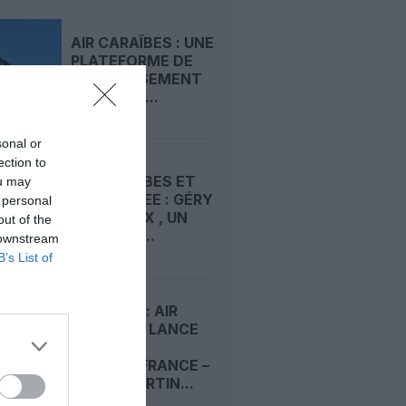
AIR CARAÏBES : UNE
PLATEFORME DE
DIVERTISSEMENT
GRATUITE...
sonal or
ection to
AIR CARAÏBES ET
ou may
FRENCH BEE : GÉRY
 personal
MORTREUX , UN
out of the
VÉTÉRAN...
 downstream
B’s List of
ANTILLES : AIR
CARAÏBES LANCE
UN
FORT‑DE‑FRANCE –
SAINT‑MARTIN...