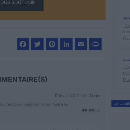
OUS SOUTENIR
@Ti
19 h
Nati
l’Au
Facebook
Twitter
Pinterest
LinkedIn
Email
Print
atpl
19 h
Nati
MENTAIRE(S)
l’Au
17 février 2012 - 16 h 31 min
air carai
oû c’est bien mieux de ne rien foutre ke
RÉPONDRE