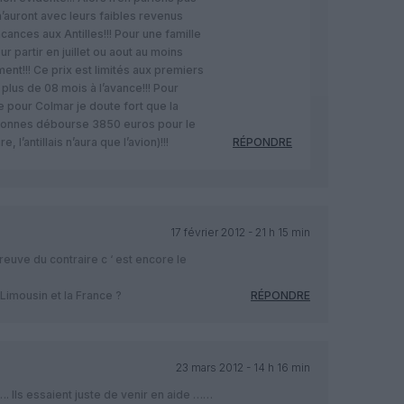
’auront avec leurs faibles revenus
cances aux Antilles!!! Pour une famille
r partir en juillet ou aout au moins
ent!!! Ce prix est limités aux premiers
 plus de 08 mois à l’avance!!! Pour
 pour Colmar je doute fort que la
rsonnes débourse 3850 euros pour le
e, l’antillais n’aura que l’avion)!!!
RÉPONDRE
17 février 2012 - 21 h 15 min
preuve du contraire c ‘ est encore le
e Limousin et la France ?
RÉPONDRE
23 mars 2012 - 14 h 16 min
 Ils essaient juste de venir en aide ……