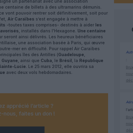
signé un partenariat avec une association
une centaine de billets à des ultramarins démunis.
e vont pouvoir rentrer soit définitivement, soit pour
fet,
Air Caraïbes
s’est engagée à mettre à
its
-toutes taxes comprises- destinés à aider
les
favorisés
, installés dans l'Hexagone.
Une centaine
our seront ainsi délivrés. Les heureux bénéficiaires
ntillaise, une association basée à Paris, qui œuvre
utre-mer en difficulté. Pour rappel Air Caraïbes
Autr
rincipales îles des Antilles (
Guadeloupe
,
:
a
Guyane
, ainsi que
Cuba
, le
Brésil
, la
République
Sainte-Lucie
. Le 25 mars 2012, elle ouvrira sa
Brux
ue
avec deux vols hebdomadaires.
nouv
déc
Aéro
z apprécié l’article ?
l'art
-nous, faites un don !
Brux
nouv
déc