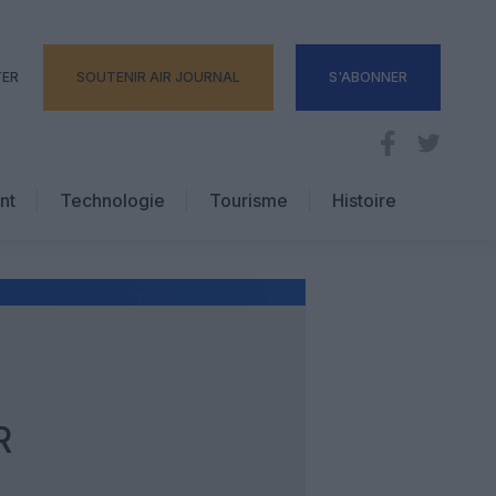
TER
SOUTENIR AIR JOURNAL
S'ABONNER
nt
Technologie
Tourisme
Histoire
Pratique
Hôtellerie
Voyages d’affaires
R