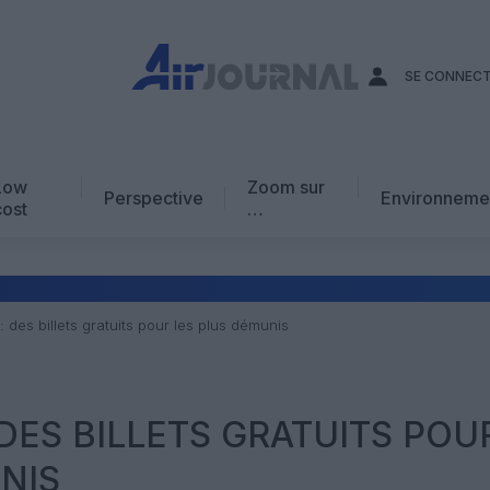
SE CONNEC
Low
Zoom sur
Perspective
Environneme
cost
…
Edito
En chiffres
Avis d’expert
: des billets gratuits pour les plus démunis
AJ Académie
Vidéo
 DES BILLETS GRATUITS POU
NIS