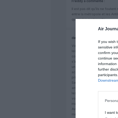
Freddy
a commenté :
Il est pas dit qu’ils ne foutent 
entre la métropole et les Ant
quelqu’un qui travaille.
Air Journa
delthier
a commenté :
If you wish 
Votre écrit montre le manque
sensitive in
lecture de cet article! Votre é
confirm you
convenu et négatif que vous av
continue se
s’agit absolument pas d’une a
information 
une entreprise privée et une 
further disc
accords entre certains groupe
participants
privés avec des associations
Downstream 
Secours Catholique ou L’Armé
antillaise n’aurait pas le droit
les plus démunis avec une e
vous dire que les antillais le
Persona
métropolitaine sont des “foute
Avez vous idée du degrés de
I want t
métropolitaine cette populat