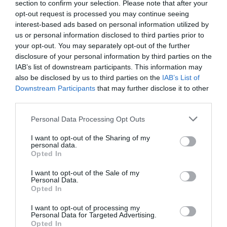
section to confirm your selection. Please note that after your
opt-out request is processed you may continue seeing
Vincent
a commenté l'article :
interest-based ads based on personal information utilized by
us or personal information disclosed to third parties prior to
Flynas ouvre une ligne directe entre Médine et
your opt-out. You may separately opt-out of the further
Bruxelles
disclosure of your personal information by third parties on the
IAB’s list of downstream participants. This information may
also be disclosed by us to third parties on the
IAB’s List of
Ibrahim
a commenté l'article :
Downstream Participants
that may further disclose it to other
Fiabilité du COMAC C919 : des anomalies signalées
third parties.
dans un document attribué à China Southern Airlines
Personal Data Processing Opt Outs
I want to opt-out of the Sharing of my
personal data.
Bmi
british airways
europe
IAG
iberia
Opted In
lufthansa
virgin atlantic
I want to opt-out of the Sale of my
Personal Data.
Opted In
LIRE AUSSI
I want to opt-out of processing my
Personal Data for Targeted Advertising.
Opted In