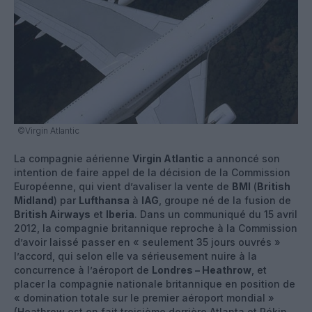
©Virgin Atlantic
La compagnie aérienne
Virgin Atlantic
a annoncé son
intention de faire appel de la décision de la Commission
Européenne, qui vient d’avaliser la vente de
BMI
(
British
Midland
) par
Lufthansa
à
IAG
, groupe né de la fusion de
British Airways
et
Iberia
. Dans un communiqué du 15 avril
2012, la compagnie britannique reproche à la Commission
d’avoir laissé passer en « seulement 35 jours ouvrés »
l’accord, qui selon elle va sérieusement nuire à la
concurrence à l’aéroport de
Londres – Heathrow
, et
placer la compagnie nationale britannique en position de
« domination totale sur le premier aéroport mondial »
(Heathrow est en fait troisième derrière Atlanta et Pékin,