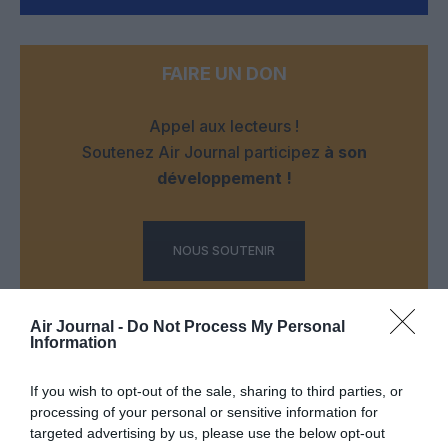
FAIRE UN DON
Appel aux lecteurs !
Soutenez Air Journal participez
à son
développement !
NOUS SOUTENIR
Air Journal -
Do Not Process My Personal
Information
If you wish to opt-out of the sale, sharing to third parties, or
processing of your personal or sensitive information for
DERNIERS COMMENTAIRES
targeted advertising by us, please use the below opt-out