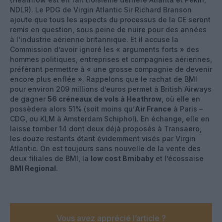
NDLR). Le PDG de Virgin Atlantic Sir Richard Branson
ajoute que tous les aspects du processus de la CE seront
remis en question, sous peine de nuire pour des années
à l’industrie aérienne britannique. Et il accuse la
Commission d’avoir ignoré les « arguments forts » des
hommes politiques, entreprises et compagnies aériennes,
préférant permettre à « une grosse compagnie de devenir
encore plus enflée ». Rappelons que le rachat de BMI
pour environ 209 millions d’euros permet à British Airways
de gagner
56 créneaux de vols à Heathrow
, où elle en
possèdera alors 51% (soit moins qu’
Air France
à Paris –
CDG, ou KLM à Amsterdam Schiphol). En échange, elle en
laisse tomber 14 dont deux déjà proposés à Transaero,
les douze restants étant évidemment visés par Virgin
Atlantic. On est toujours sans nouvelle de la vente des
deux filiales de BMI, la
low cost Bmibaby
et l’écossaise
BMI Regional
.
Vous avez apprécié l’article ?