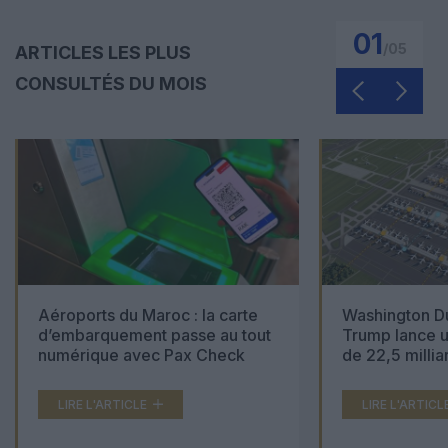
01
/
05
ARTICLES LES PLUS
CONSULTÉS DU MOIS
Aéroports du Maroc : la carte
Washington Du
d’embarquement passe au tout
Trump lance u
numérique avec Pax Check
de 22,5 millia
LIRE L'ARTICLE
LIRE L'ARTICL