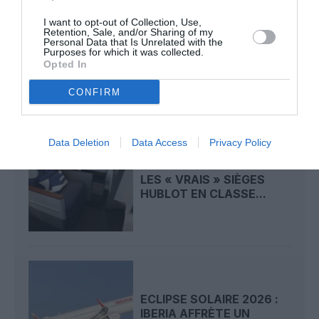
I want to opt-out of Collection, Use,
APRÈS EMIRATES,
Retention, Sale, and/or Sharing of my
LUFTHANSA REMET EN
Personal Data that Is Unrelated with the
CAUSE LA RÉCEPTION
Purposes for which it was collected.
Opted In
DE...
CONFIRM
Data Deletion
Data Access
Privacy Policy
A380 DE LUFTHANSA :
LES « VRAIS » SIÈGES
HUBLOT EN CLASSE...
ECLIPSE SOLAIRE 2026 :
IBERIA AFFRÈTE UN