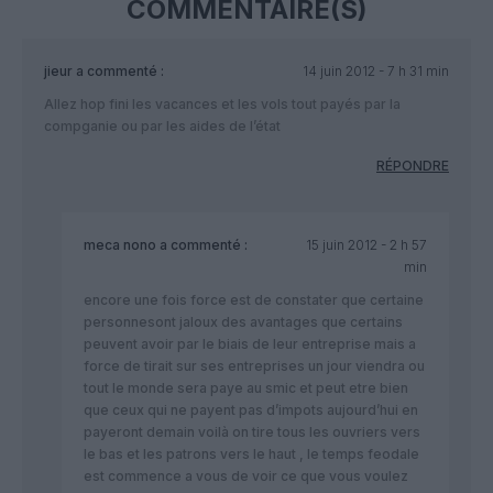
COMMENTAIRE(S)
jieur
a commenté :
14 juin 2012 - 7 h 31 min
Allez hop fini les vacances et les vols tout payés par la
compganie ou par les aides de l’état
RÉPONDRE
meca nono
a commenté :
15 juin 2012 - 2 h 57
min
encore une fois force est de constater que certaine
personnesont jaloux des avantages que certains
peuvent avoir par le biais de leur entreprise mais a
force de tirait sur ses entreprises un jour viendra ou
tout le monde sera paye au smic et peut etre bien
que ceux qui ne payent pas d’impots aujourd’hui en
payeront demain voilà on tire tous les ouvriers vers
le bas et les patrons vers le haut , le temps feodale
est commence a vous de voir ce que vous voulez