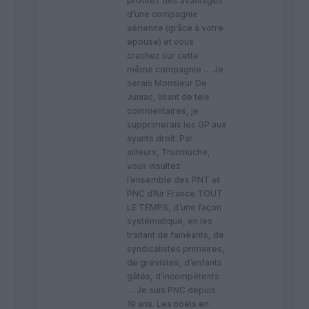
profitez des avantages
d’une compagnie
aérienne (grâce à votre
épouse) et vous
crachez sur cette
même compagnie … Je
serais Monsieur De
Juniac, lisant de tels
commentaires, je
supprimerais les GP aux
ayants droit. Par
ailleurs, Trucmuche,
vous insultez
l’ensemble des PNT et
PNC d’Air France TOUT
LE TEMPS, d’une façon
systématique, en les
traitant de fainéants, de
syndicalistes primaires,
de grévistes, d’enfants
gâtés, d’incompétents
… Je suis PNC depuis
19 ans. Les noëls en