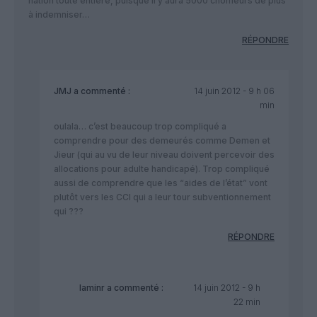
nation toute entière, puisque il y aura 5000 chômeurs de plus
à indemniser…
RÉPONDRE
JMJ
a commenté :
14 juin 2012 - 9 h 06
min
oulala… c’est beaucoup trop compliqué a
comprendre pour des demeurés comme Demen et
Jieur (qui au vu de leur niveau doivent percevoir des
allocations pour adulte handicapé). Trop compliqué
aussi de comprendre que les “aides de l’état” vont
plutôt vers les CCI qui a leur tour subventionnement
qui ???
RÉPONDRE
laminr
a commenté :
14 juin 2012 - 9 h
22 min