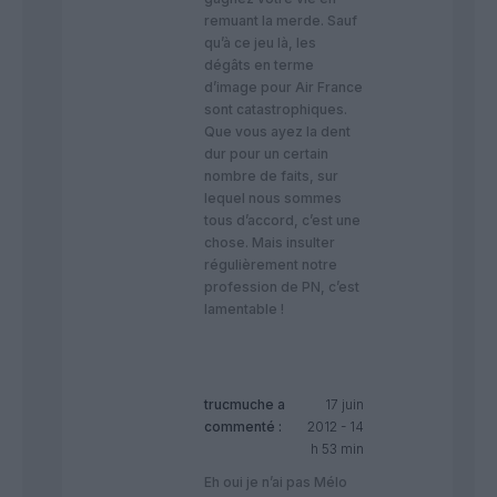
remuant la merde. Sauf
qu’à ce jeu là, les
dégâts en terme
d’image pour Air France
sont catastrophiques.
Que vous ayez la dent
dur pour un certain
nombre de faits, sur
lequel nous sommes
tous d’accord, c’est une
chose. Mais insulter
régulièrement notre
profession de PN, c’est
lamentable !
trucmuche
a
17 juin
commenté :
2012 - 14
h 53 min
Eh oui je n’ai pas Mélo