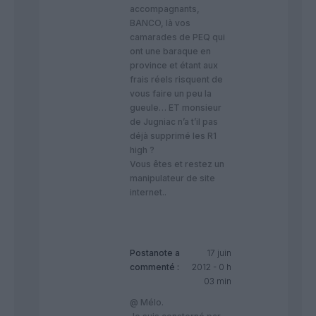
accompagnants,
BANCO, là vos
camarades de PEQ qui
ont une baraque en
province et étant aux
frais réels risquent de
vous faire un peu la
gueule… ET monsieur
de Jugniac n’a t’il pas
déjà supprimé les R1
high ?
Vous êtes et restez un
manipulateur de site
internet..
Postanote
a
17 juin
commenté :
2012 - 0 h
03 min
@ Mélo.