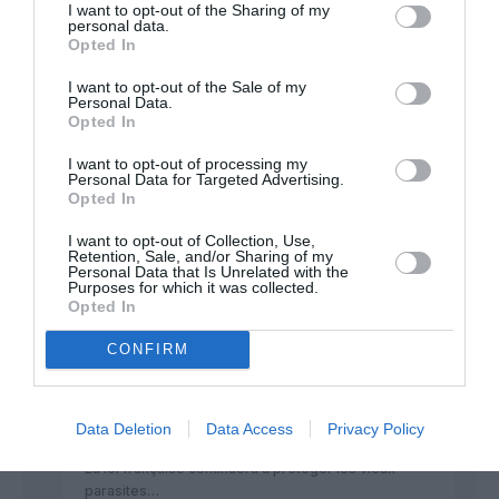
et qui a force de protectionisme asurrera la perte d’air france
I want to opt-out of the Sharing of my
personal data.
RÉPONDRE
Opted In
I want to opt-out of the Sale of my
Personal Data.
Opted In
Postanote
a commenté :
15 juin 2012 - 8 h 08
min
I want to opt-out of processing my
Personal Data for Targeted Advertising.
Tout à fait, Emac.
Opted In
Mais pas seulement ce syndicat corporatiste.
D’autres (au sol, notamment) ne sont pas plus
I want to opt-out of Collection, Use,
propres dans leur approche.
Retention, Sale, and/or Sharing of my
Et si 5000 chômeurs de plus en France n’est jamais
Personal Data that Is Unrelated with the
Purposes for which it was collected.
une bonne nouvelle, combien se sont posé cette
Opted In
question lorsque les autres Cies françaises ont été
sacrifiées pour faire survivre AF. Et envoyé des
CONFIRM
milliers de professionnels au chômage.
Malheureusement, si licenciements secs il doit y
avoir, ce sera les plus jeunes dans l’entreprise qui
seront sacrifiés, ceux qui majoritairement se battent
Data Deletion
Data Access
Privacy Policy
pour transformer l’esprit et l’image de l’entreprise.
La loi française continuera à protéger les vieux
parasites…