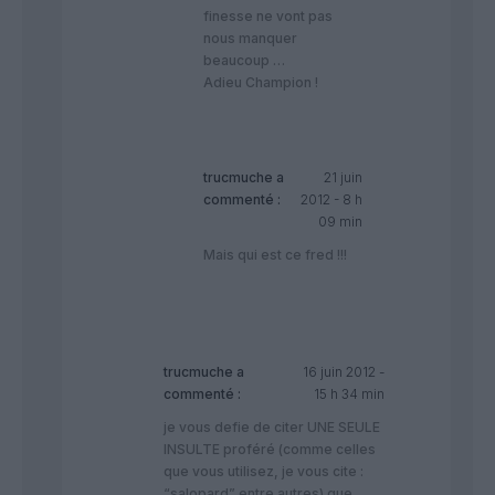
finesse ne vont pas
nous manquer
beaucoup …
Adieu Champion !
trucmuche
a
21 juin
commenté :
2012 - 8 h
09 min
Mais qui est ce fred !!!
trucmuche
a
16 juin 2012 -
commenté :
15 h 34 min
je vous defie de citer UNE SEULE
INSULTE proféré (comme celles
que vous utilisez, je vous cite :
“salopard” entre autres) que