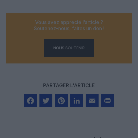
Vous avez apprécié l’article ?
Soutenez-nous, faites un don !
NOUS SOUTENIR
PARTAGER L'ARTICLE
Facebook
Twitter
Pinterest
LinkedIn
Email
Print