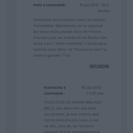
melo
a commenté :
15 juin 2012 - 20 h
49 min
Postanote et trucmuche vont s’accoupler…
Formidable ! Maintenant, on va opposer
les vieux et les jeunes chez Air France …
Pourquoi pas les arabes et les Blacks tant
qu’on y est ? belle mentalité ! c’est propre
comme vous dites ! et “Passes ta note” tu
votes à gauche ?? lol
RÉPONDRE
trucmuche
a
16 juin 2012 -
commenté :
7 h 37 min
VOUS ETES UN GRAND MALADE
MELO, vos allez trés loin dans
vos propos, je suis surpris que
l’on ne censure pas ceux-ci sur
ce site, cela dit, les lecteurs
jugeront et trés honnêtement je