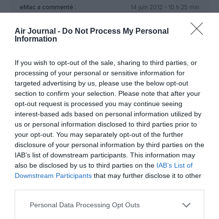
eMac
a commenté :
14 juin 2012 - 10 h 25 min
5000, c’est beaucoup. Même en imaginant que ce ne sont
Air Journal -
Do Not Process My Personal
que des volontaires.
Information
Cependant, je ne comprends pas pourquoi JIEUR (entres
autres) s’acharne à vouloir faire un boulot sans intérêt, mal
payé, sans voyage, sans vacance … alors qu’il pourrait
If you wish to opt-out of the sale, sharing to third parties, or
“simplement” être à Air France. De même si il souhaite en
processing of your personal or sensitive information for
“faire encore moins”, il peut faire pilote, la progression
targeted advertising by us, please use the below opt-out
commence par une simple analyse d’urine que tout le monde
section to confirm your selection. Please note that after your
ne réussit pas d’ailleurs …
opt-out request is processed you may continue seeing
Pour ce qui est des aides de l’état, il y a longtemps que
interest-based ads based on personal information utilized by
l’Europe interdit ce genre plaisanterie, et les autres
us or personal information disclosed to third parties prior to
compagnies y veillent de très près.
your opt-out. You may separately opt-out of the further
disclosure of your personal information by third parties on the
RÉPONDRE
IAB’s list of downstream participants. This information may
also be disclosed by us to third parties on the
IAB’s List of
Downstream Participants
that may further disclose it to other
third parties.
thomas
a commenté :
14 juin 2012 - 12 h 17 min
un seul probleme chez AF le SNPL
Personal Data Processing Opt Outs
qui se comporte comme un enfant gaté ,