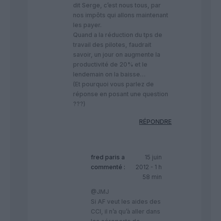
dit Serge, c’est nous tous, par
nos impôts qui allons maintenant
les payer.
Quand a la réduction du tps de
travail des pilotes, faudrait
savoir, un jour on augmente la
productivité de 20% et le
lendemain on la baisse…
(Et pourquoi vous parlez de
réponse en posant une question
???)
RÉPONDRE
fred paris
a
15 juin
commenté :
2012 - 1 h
58 min
@JMJ
Si AF veut les aides des
CCI, il n’a qu’à aller dans