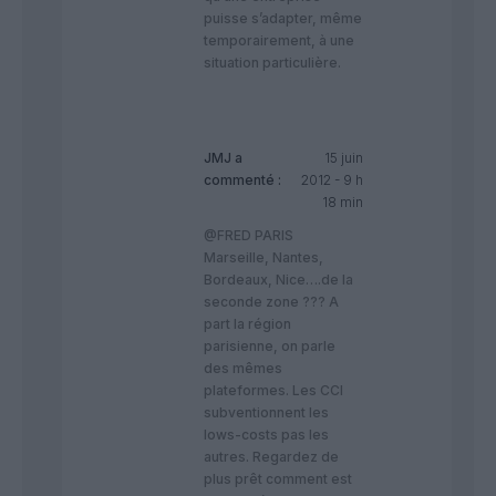
puisse s’adapter, même
temporairement, à une
situation particulière.
JMJ
a
15 juin
commenté :
2012 - 9 h
18 min
@FRED PARIS
Marseille, Nantes,
Bordeaux, Nice….de la
seconde zone ??? A
part la région
parisienne, on parle
des mêmes
plateformes. Les CCI
subventionnent les
lows-costs pas les
autres. Regardez de
plus prêt comment est