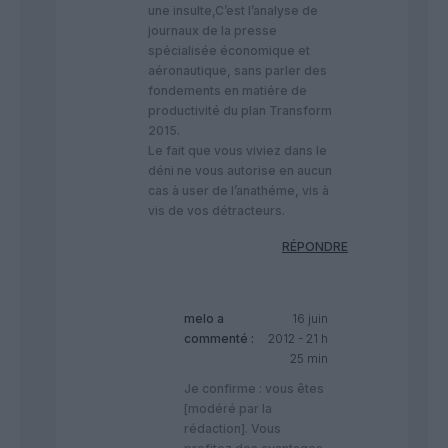
une insulte,C’est l’analyse de
journaux de la presse
spécialisée économique et
aéronautique, sans parler des
fondements en matiére de
productivité du plan Transform
2015.
Le fait que vous viviez dans le
déni ne vous autorise en aucun
cas à user de l’anathéme, vis à
vis de vos détracteurs.
RÉPONDRE
melo
a
16 juin
commenté :
2012 - 21 h
25 min
Je confirme : vous êtes
[modéré par la
rédaction]. Vous