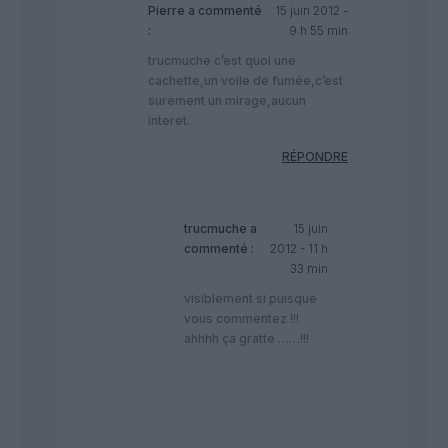
Pierre
a commenté
15 juin 2012 -
:
9 h 55 min
trucmuche c’est quoi une
cachette,un voile de fumée,c’est
surement un mirage,aucun
interet.
RÉPONDRE
trucmuche
a
15 juin
commenté :
2012 - 11 h
33 min
visiblement si puisque
vous commentez !!!
ahhhh ça gratte ……!!!