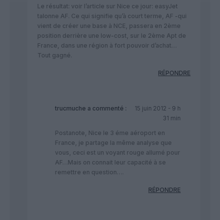
Le résultat: voir l’article sur Nice ce jour: easyJet
talonne AF. Ce qui signifie qu’à court terme, AF -qui
vient de créer une base à NCE, passera en 2ème
position derrière une low-cost, sur le 2ème Apt de
France, dans une région à fort pouvoir d’achat…
Tout gagné.
RÉPONDRE
trucmuche
a commenté :
15 juin 2012 - 9 h
31 min
Postanote, Nice le 3 éme aéroport en
France, je partage la même analyse que
vous, ceci est un voyant rouge allumé pour
AF…Mais on connait leur capacité à se
remettre en question….
RÉPONDRE