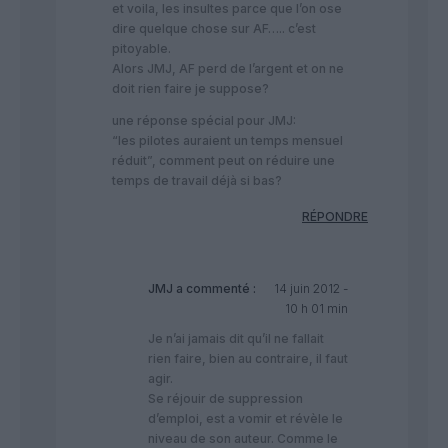
et voila, les insultes parce que l’on ose
dire quelque chose sur AF….. c’est
pitoyable.
Alors JMJ, AF perd de l’argent et on ne
doit rien faire je suppose?
une réponse spécial pour JMJ:
“les pilotes auraient un temps mensuel
réduit”, comment peut on réduire une
temps de travail déjà si bas?
RÉPONDRE
JMJ
a commenté :
14 juin 2012 -
10 h 01 min
Je n’ai jamais dit qu’il ne fallait
rien faire, bien au contraire, il faut
agir.
Se réjouir de suppression
d’emploi, est a vomir et révèle le
niveau de son auteur. Comme le