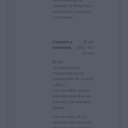
qui arrivent en ce
moment, ils feront tous
autre chose ! ouf, nous
voilà sauvé !
fred paris
a
15 juin
commenté :
2012 - 17 h
25 min
@JMJ
Je voulais parler
d’autres aéroports,
comme BVA. AF n’a qu’à
y aller !
Car pour MRS, aucune
aide n’est données aux
low cost, par exemple
Ryanair.
Pour le reste, AF n’a
qu’à offrir des vols pas