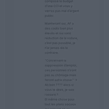
composé le budget
d’une CCI et vous y
verrez pas mal d’argent
public.
Maintenant oui, AF a
des coûts bien plus
élevés et oui sans
réduction de la voilure,
c’est pas possible, je
n’ai jamais dis le
contraire.
“Concernant la
suppression d’emploi,
ces personnes n’iront
pas au chômage mais
feront autre chose.” ->
Ah bon ???? alors si
vous le dites, je suis
rassuré !!
Et même chose pour
tout les plans sociaux