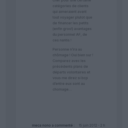
cher pour une certaine
catégories de clients
qui aimeraient avant
tout voyager plutot que
de financer les petits
(enfin gros!) avantages
du personnel AF, de
ces nantis !
Personne n’ira au
chômage ! Oui bien sur !
Comparez avec les
précédents plans de
départs volontaires et
vous me direz si bcp
d’entre eux sont au
chomage…
meca nono
a commenté :
15 juin 2012 - 2 h