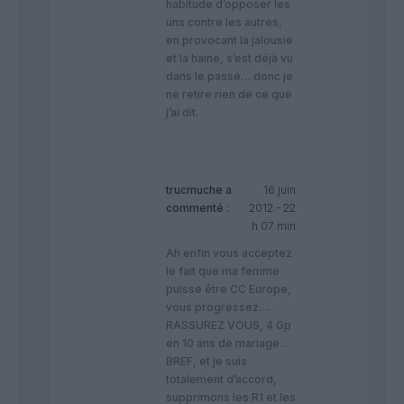
habitude d’opposer les
uns contre les autres,
en provocant la jalousie
et la haine, s’est déjà vu
dans le passé… donc je
ne retire rien de ce que
j’ai dit.
trucmuche
a
16 juin
commenté :
2012 - 22
h 07 min
Ah enfin vous acceptez
le fait que ma femme
puisse être CC Europe,
vous progressez….
RASSUREZ VOUS, 4 Gp
en 10 ans de mariage…
BREF, et je suis
totalement d’accord,
supprimons les R1 et les