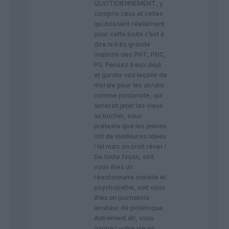
QUOTIDIENNEMENT, y
compris ceux et celles
qui bossent réellement
pour cette boite c’est à
dire la très grande
majorité des PNT, PNC,
PS. Pensez à eux déjà
et garder vos leçons de
morale pour les abrutis
comme postanote, qui
aimerait jeter les vieux
au bûcher, sous
prétexte que les jeunes
ont de meilleures idées
! lol mais on croit rêver !
De toute façon, soit
vous êtes un
réactionnaire malade et
psychopathe, soit vous
êtes un journaliste
amateur de polémique.
Autrement dit, vous
gagnez votre vie en