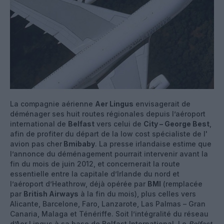
La compagnie aérienne
Aer Lingus
envisagerait de
déménager ses huit routes régionales depuis l’aéroport
international de
Belfast
vers celui de
City – George Best
,
afin de profiter du départ de la low cost spécialiste de l'
avion pas cher
Bmibaby
. La presse irlandaise estime que
l’annonce du déménagement pourrait intervenir avant la
fin du mois de juin 2012, et concernerait la route
essentielle entre la capitale d’Irlande du nord et
l’aéroport d’Heathrow, déjà opérée par
BMI
(remplacée
par
British Airways
à la fin du mois), plus celles vers
Alicante, Barcelone, Faro, Lanzarote, Las Palmas – Gran
Canaria, Malaga et Ténériffe. Soit l’intégralité du réseau
d’Aer Lingus à sa base de Belfast International. Le
Belfast