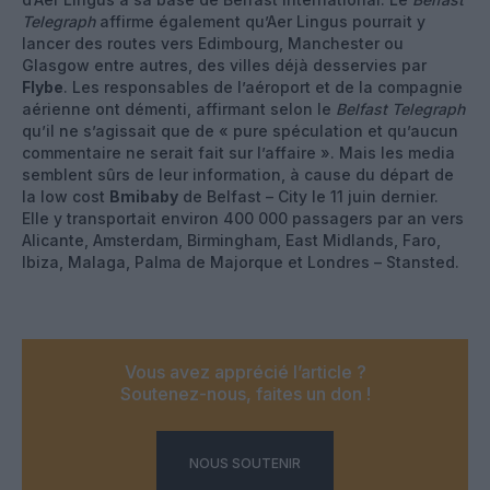
Telegraph
affirme également qu’Aer Lingus pourrait y
lancer des routes vers Edimbourg, Manchester ou
Glasgow entre autres, des villes déjà desservies par
Flybe
. Les responsables de l’aéroport et de la compagnie
aérienne ont démenti, affirmant selon le
Belfast Telegraph
qu’il ne s’agissait que de « pure spéculation et qu’aucun
commentaire ne serait fait sur l’affaire ». Mais les media
semblent sûrs de leur information, à cause du départ de
la low cost
Bmibaby
de Belfast – City le 11 juin dernier.
Elle y transportait environ 400 000 passagers par an vers
Alicante, Amsterdam, Birmingham, East Midlands, Faro,
Ibiza, Malaga, Palma de Majorque et Londres – Stansted.
Vous avez apprécié l’article ?
Soutenez-nous, faites un don !
NOUS SOUTENIR