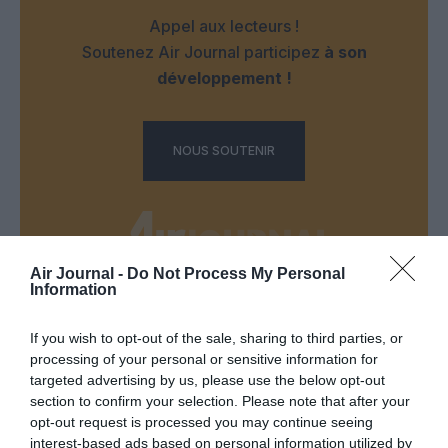
Appel aux lecteurs !
Soutenez Air Journal participez
à son
développement !
NOUS SOUTENIR
Air Journal -
Do Not Process My Personal
Information
DERNIERS COMMENTAIRES
If you wish to opt-out of the sale, sharing to third parties, or
processing of your personal or sensitive information for
targeted advertising by us, please use the below opt-out
Jmp
a commenté l'article :
section to confirm your selection. Please note that after your
19 h 23 sans escale : le Boeing 777F de National
opt-out request is processed you may continue seeing
Airlines relie l’Écosse à l’Australie
interest-based ads based on personal information utilized by