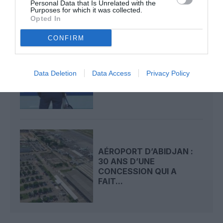
Personal Data that Is Unrelated with the
Purposes for which it was collected.
Opted In
CONFIRM
ÉTÉ 2026 : PRÈS DE 4
VOLS SUR 10 RETARDÉS
Data Deletion
Data Access
Privacy Policy
AU DÉPART DE LA...
AÉROPORT D’ABIDJAN :
30 ANS D’UNE
CONCESSION QUI A
FAIT...