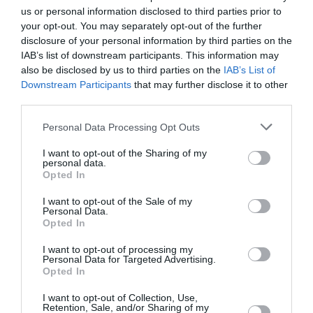
us or personal information disclosed to third parties prior to
your opt-out. You may separately opt-out of the further
disclosure of your personal information by third parties on the
Le Monégasque du sud de la France
a commenté l'article
IAB’s list of downstream participants. This information may
:
also be disclosed by us to third parties on the
IAB’s List of
Aéroports du Maroc : la carte d’embarquement passe
Downstream Participants
that may further disclose it to other
au tout numérique avec Pax Check
third parties.
Personal Data Processing Opt Outs
I want to opt-out of the Sharing of my
aer lingus
aeroport
avion
Belfast
personal data.
Opted In
I want to opt-out of the Sale of my
LIRE AUSSI
Personal Data.
Opted In
I want to opt-out of processing my
Personal Data for Targeted Advertising.
REDEVANCES
Opted In
AÉROPORTUAIRES : LE
SCARA CONTESTE LES
I want to opt-out of Collection, Use,
HAUSSES...
Retention, Sale, and/or Sharing of my