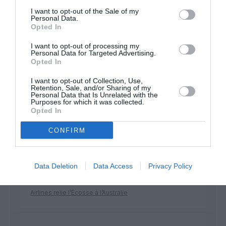
développement !
I want to opt-out of the Sale of my
Personal Data.
Opted In
I want to opt-out of processing my
NOUS SOUTENIR
Personal Data for Targeted Advertising.
Opted In
I want to opt-out of Collection, Use,
Retention, Sale, and/or Sharing of my
Personal Data that Is Unrelated with the
Purposes for which it was collected.
Opted In
DERNIERS COMMENTAIRES
CONFIRM
Data Deletion
Data Access
Privacy Policy
Mathématiques
a commenté l'article :
19 h 23 sans escale : le Boeing 777F de National
Airlines relie l’Écosse à l’Australie