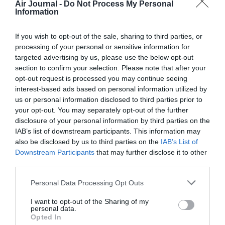
Air Journal -
Do Not Process My Personal
KLM en place du monopole de AT et des AF qui veut faire
Information
absolument transiter les gens via CDG.
Je comprends que ce n’est pas réaliste avec la fusoin AF-KL
If you wish to opt-out of the sale, sharing to third parties, or
mais le rêve est permis,
processing of your personal or sensitive information for
targeted advertising by us, please use the below opt-out
En plus de la demande à destinations des Pays Bas, la
section to confirm your selection. Please note that after your
demande de passager en transit vers l’Europe du Nord et les
opt-out request is processed you may continue seeing
Amériques est réelle.
interest-based ads based on personal information utilized by
RÉPONDRE
us or personal information disclosed to third parties prior to
your opt-out. You may separately opt-out of the further
disclosure of your personal information by third parties on the
IAB’s list of downstream participants. This information may
LAISSER UN COMMENTAIRE
also be disclosed by us to third parties on the
IAB’s List of
Downstream Participants
that may further disclose it to other
third parties.
FAIRE UN DON
Personal Data Processing Opt Outs
I want to opt-out of the Sharing of my
Appel aux lecteurs !
personal data.
Opted In
Soutenez Air Journal participez
à son