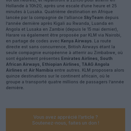
Hollande à 10h20, après une escale d’une heure et 25
minutes à Lusaka. Quatrième destination en Afrique
lancée par la compagnie de l’alliance
SkyTeam
depuis
l’année dernière après Kigali au Rwanda, Luanda en
Angola et Lusaka en Zambie (depuis le 15 mai dernier),
Harare va également être proposée par KLM via Nairobi,
en partage de codes avec
Kenya Airways
. La route
directe est sans concurrence, British Airways étant la
seule compagnie européenne à atterrir au Zimbabwe, où
sont également présentes
Emirates Airlines, South
African Airways, Ethiopian Airlines, TAAG Angola
Airlines
et
Air Namibia
entre autres. KLM proposera alors
quinze destinations sur le continent africain, où le
groupe a transporté quatre millions de passagers l’année
dernière.
Vous avez apprécié l’article ?
Soutenez-nous, faites un don !