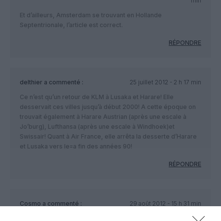
min
Et d’ailleurs, Amsterdam se trouvant en Hollande
Septentrionale, l’article est correct.
RÉPONDRE
delthier
a commenté :
25 juillet 2012 - 2 h 17 min
Ce n’est qu’un retour de KLM à Lusaka et Harare! Elle
desservait ces villes jusqu’à début 2000! A cette époque on
trouvait également à Harare Austrian (après une escale à
Jo’burg), Lufthansa (après une escale à Windhoek)et
Swissair! Quant à Air France, elle arrêta la desserte d’Harare
et Lusaka vers le=a fin des années 90!
RÉPONDRE
Cosmo
a commenté :
29 août 2012 - 15 h 31 min
Vivement la réouverture d’un Amsterdam – Casablanca avec