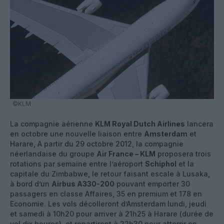
©KLM
La compagnie aérienne
KLM Royal Dutch Airlines
lancera
en octobre une nouvelle liaison entre
Amsterdam
et
Harare, A partir du 29 octobre 2012, la compagnie
néerlandaise du groupe
Air France – KLM
proposera trois
rotations par semaine entre l’aéroport
Schiphol
et la
capitale du Zimbabwe, le retour faisant escale à Lusaka,
à bord d’un
Airbus A330-200
pouvant emporter 30
passagers en classe Affaires, 35 en premium et 178 en
Economie. Les vols décolleront d’Amsterdam lundi, jeudi
et samedi à 10h20 pour arriver à 21h25 à Harare (durée de
vol dix heures), et repartiront à 22h30 pour atterrir en