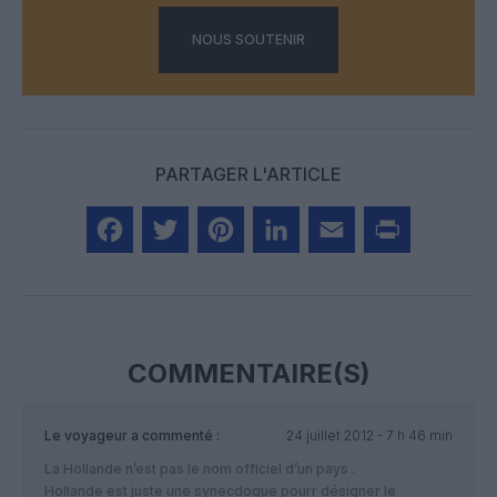
NOUS SOUTENIR
PARTAGER L'ARTICLE
Facebook
Twitter
Pinterest
LinkedIn
Email
Print
COMMENTAIRE(S)
Le voyageur
a commenté :
24 juillet 2012 - 7 h 46 min
La Hollande n’est pas le nom officiel d’un pays .
Hollande est juste une synecdoque pourr désigner le