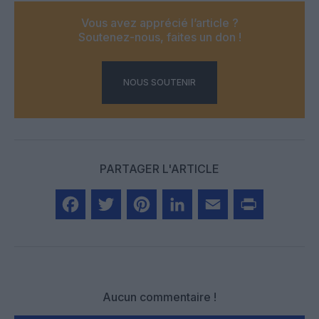
Vous avez apprécié l’article ?
Soutenez-nous, faites un don !
NOUS SOUTENIR
PARTAGER L'ARTICLE
Facebook
Twitter
Pinterest
LinkedIn
Email
Print
Aucun commentaire !