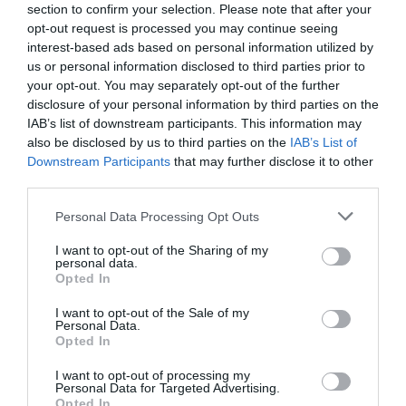
DERNIERS COMMENTAIRES
section to confirm your selection. Please note that after your
opt-out request is processed you may continue seeing
interest-based ads based on personal information utilized by
us or personal information disclosed to third parties prior to
Mathématiques
a commenté l'article :
your opt-out. You may separately opt-out of the further
19 h 23 sans escale : le Boeing 777F de National
disclosure of your personal information by third parties on the
Airlines relie l’Écosse à l’Australie
IAB’s list of downstream participants. This information may
also be disclosed by us to third parties on the
IAB’s List of
Downstream Participants
that may further disclose it to other
third parties.
Badissi novembri
a commenté l'article :
Nice–Corse : ces vols électriques qui se profilent à
Personal Data Processing Opt Outs
l’horizon 2030
I want to opt-out of the Sharing of my
personal data.
Opted In
icelandair
I want to opt-out of the Sale of my
Personal Data.
Opted In
LIRE AUSSI
I want to opt-out of processing my
Personal Data for Targeted Advertising.
Opted In