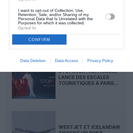
I want to opt-out of Collection, Use,
Retention, Sale, and/or Sharing of my
ICELANDAIR S’OFFRE DIX
Personal Data that Is Unrelated with the
AIRBUS A320NEO ET
Purposes for which it was collected.
TOURNE LA PAGE...
Opted In
CONFIRM
Data Deletion
Data Access
Privacy Policy
STOPOVER : AIR FRANCE
LANCE DES ESCALES
TOURISTIQUES À PARIS...
WESTJET ET ICELANDAIR
TISSENT UN PONT