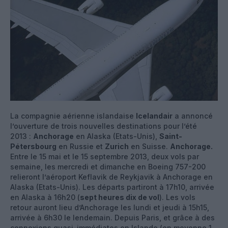
La compagnie aérienne islandaise
Icelandair
a annoncé
l’ouverture de trois nouvelles destinations pour l’été
2013 :
Anchorage
en Alaska (Etats-Unis),
Saint-
Pétersbourg
en Russie et
Zurich
en Suisse.
Anchorage.
Entre le 15 mai et le 15 septembre 2013, deux vols par
semaine, les mercredi et dimanche en Boeing 757-200
relieront l’aéroport Keflavik de Reykjavik à Anchorage en
Alaska (Etats-Unis). Les départs partiront à 17h10, arrivée
en Alaska à 16h20 (
sept heures dix de vol
). Les vols
retour auront lieu d’Anchorage les lundi et jeudi à 15h15,
arrivée à 6h30 le lendemain. Depuis Paris, et grâce à des
connexions quasi-immédiates en Islande (en moyenne 1