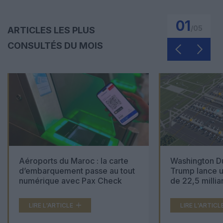
01
/
05
ARTICLES LES PLUS
CONSULTÉS DU MOIS
Aéroports du Maroc : la carte
Washington Du
d’embarquement passe au tout
Trump lance u
numérique avec Pax Check
de 22,5 millia
LIRE L'ARTICLE
LIRE L'ARTICL