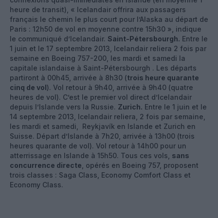
heure de transit), « Icelandair offrira aux passagers
français le chemin le plus court pour l’Alaska au départ de
Paris : 12h50 de vol en moyenne contre 15h30 », indique
le communiqué d’Icelandair.
Saint-Pétersbourgh.
Entre le
1 juin et le 17 septembre 2013, Icelandair reliera 2 fois par
semaine en Boeing 757-200, les mardi et samedi la
capitale islandaise à Saint-Pétersbourgh . Les départs
partiront à 00h45, arrivée à 8h30 (
trois heure quarante
cinq de vol
). Vol retour à 9h40, arrivée à 9h40 (quatre
heures de vol). C’est le premier vol direct d’Icelandair
depuis l’Islande vers la Russie.
Zurich.
Entre le 1 juin et le
14 septembre 2013, Icelandair reliera, 2 fois par semaine,
les mardi et samedi, Reykjavík en Islande et Zurich en
Suisse. Départ d’Islande à 7h20, arrivée à 13h00 (trois
heures quarante de vol). Vol retour à 14h00 pour un
atterrissage en Islande à 15h50. Tous ces vols,
sans
concurrence directe
, opérés en Boeing 757, proposent
trois classes : Saga Class, Economy Comfort Class et
Economy Class.