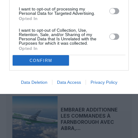
Avianca
portugal
privatisation
TAP Portugal
I want to opt-out of processing my
Personal Data for Targeted Advertising.
Opted In
LIRE AUSSI
I want to opt-out of Collection, Use,
Retention, Sale, and/or Sharing of my
Personal Data that Is Unrelated with the
Purposes for which it was collected.
Opted In
BRUXELLES–PORTO :
TRANSAVIA OUVRE UNE
CONFIRM
NOUVELLE LIAISON
LOISIRS...
Data Deletion
Data Access
Privacy Policy
EMBRAER ADDITIONNE
LES COMMANDES À
FARNBOROUGH AVEC
ABRA,...