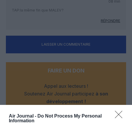
08 min
TAP:la même fin que MALEV?
RÉPONDRE
LAISSER UN COMMENTAIRE
FAIRE UN DON
Appel aux lecteurs !
Soutenez Air Journal participez
à son
développement !
Air Journal -
Do Not Process My Personal
Information
NOUS SOUTENIR