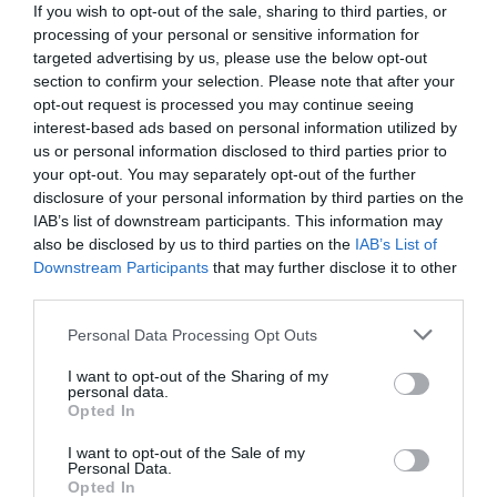
If you wish to opt-out of the sale, sharing to third parties, or
processing of your personal or sensitive information for
targeted advertising by us, please use the below opt-out
section to confirm your selection. Please note that after your
opt-out request is processed you may continue seeing
interest-based ads based on personal information utilized by
DERNIERS COMMENTAIRES
us or personal information disclosed to third parties prior to
your opt-out. You may separately opt-out of the further
disclosure of your personal information by third parties on the
IAB’s list of downstream participants. This information may
NDR
a commenté l'article :
also be disclosed by us to third parties on the
IAB’s List of
Contrôles aux frontières entre l’Espagne et l’Italie : des
Downstream Participants
that may further disclose it to other
arrivées plus longues, des correspondances à risque
third parties.
Personal Data Processing Opt Outs
Serge13
a commenté l'article :
I want to opt-out of the Sharing of my
personal data.
Flynas ouvre une ligne directe entre Médine et
Opted In
Bruxelles
I want to opt-out of the Sale of my
Personal Data.
Opted In