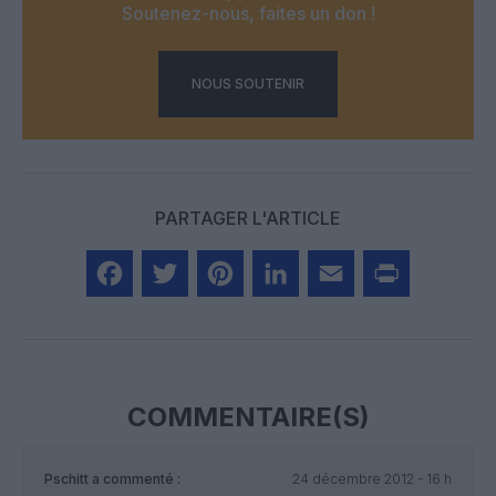
Soutenez-nous, faites un don !
NOUS SOUTENIR
PARTAGER L'ARTICLE
Facebook
Twitter
Pinterest
LinkedIn
Email
Print
COMMENTAIRE(S)
Pschitt
a commenté :
24 décembre 2012 - 16 h