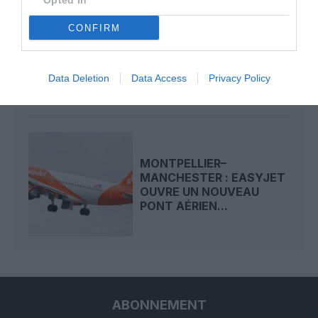
Opted In
CONFIRM
VOLS MAINTENUS ET
PRIX ATTRACTIFS :
EMIRATES OPÈRE UN
PROGRAMME...
Data Deletion
Data Access
Privacy Policy
MONTPELLIER–
MANCHESTER : EASYJET
OUVRE UN NOUVEAU
PONT AÉRIEN...
ABONNEMENT