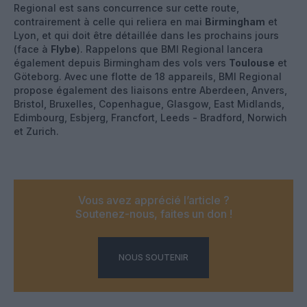
Regional est sans concurrence sur cette route,
contrairement à celle qui reliera en mai
Birmingham
et
Lyon, et qui doit être détaillée dans les prochains jours
(face à
Flybe
). Rappelons que BMI Regional lancera
également depuis Birmingham des vols vers
Toulouse
et
Göteborg. Avec une flotte de 18 appareils, BMI Regional
propose également des liaisons entre Aberdeen, Anvers,
Bristol, Bruxelles, Copenhague, Glasgow, East Midlands,
Edimbourg, Esbjerg, Francfort, Leeds - Bradford, Norwich
et Zurich.
Vous avez apprécié l’article ?
Soutenez-nous, faites un don !
NOUS SOUTENIR