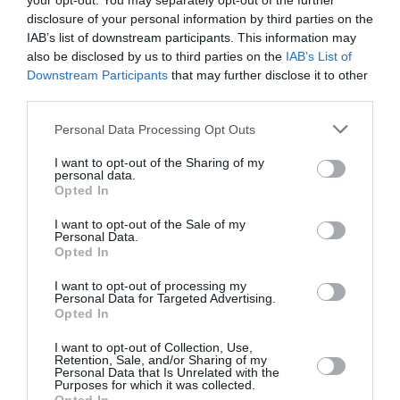
your opt-out. You may separately opt-out of the further
TFFRYYZ
a commenté l'article :
disclosure of your personal information by third parties on the
Pointe‑à‑Pitre – Panama City : Air France ouvre un pont
IAB’s list of downstream participants. This information may
also be disclosed by us to third parties on the
IAB’s List of
aérien vers l’Amérique latine
Downstream Participants
that may further disclose it to other
third parties.
Personal Data Processing Opt Outs
Bmi Regional
Lyon
Manchester
I want to opt-out of the Sharing of my
personal data.
Opted In
LIRE AUSSI
I want to opt-out of the Sale of my
Personal Data.
Opted In
RIYADH AIR PRÉPARE SON
I want to opt-out of processing my
HUB MONDIAL : MADRID,
Personal Data for Targeted Advertising.
MANCHESTER...
Opted In
I want to opt-out of Collection, Use,
Retention, Sale, and/or Sharing of my
Personal Data that Is Unrelated with the
Purposes for which it was collected.