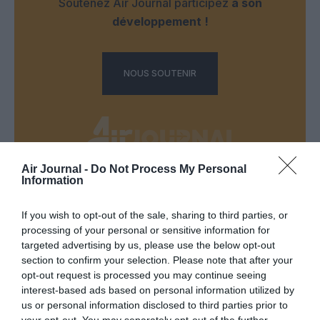
Soutenez Air Journal participez
à son
développement !
NOUS SOUTENIR
Air Journal -
Do Not Process My Personal
Information
DERNIERS COMMENTAIRES
If you wish to opt-out of the sale, sharing to third parties, or
processing of your personal or sensitive information for
targeted advertising by us, please use the below opt-out
Manfou
a commenté l'article :
section to confirm your selection. Please note that after your
Pyramides, croisières et mer Rouge : l’Égypte mise sur
opt-out request is processed you may continue seeing
une saison record malgré le contexte géopolitique
interest-based ads based on personal information utilized by
us or personal information disclosed to third parties prior to