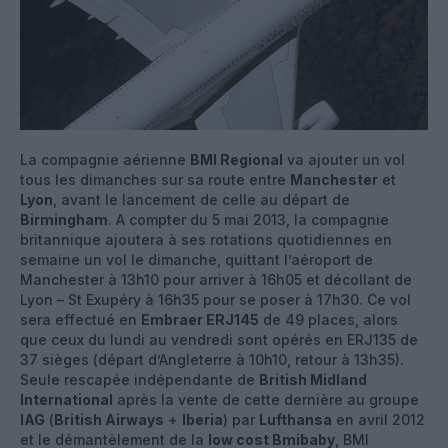
La compagnie aérienne
BMI Regional
va ajouter un vol
tous les dimanches sur sa route entre
Manchester
et
Lyon
, avant le lancement de celle au départ de
Birmingham
. A compter du 5 mai 2013, la compagnie
britannique ajoutera à ses rotations quotidiennes en
semaine un vol le dimanche, quittant l’aéroport de
Manchester à 13h10 pour arriver à 16h05 et décollant de
Lyon – St Exupéry à 16h35 pour se poser à 17h30. Ce vol
sera effectué en
Embraer ERJ145
de 49 places, alors
que ceux du lundi au vendredi sont opérés en ERJ135 de
37 sièges (départ d’Angleterre à 10h10, retour à 13h35).
Seule rescapée indépendante de
British Midland
International
après la vente de cette dernière au groupe
IAG
(
British Airways
+
Iberia
) par
Lufthansa
en avril 2012
et le démantèlement de la
low cost Bmibaby
, BMI