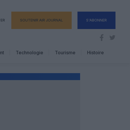
TER
SOUTENIR AIR JOURNAL
S'ABONNER
nt
Technologie
Tourisme
Histoire
Pratique
Hôtellerie
Voyages d’affaires