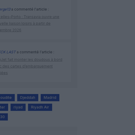
rge13
a commenté l'article :
elles–Porto : Transavia ouvre une
elle liaison loisirs à partir de
embre 2026
CK LAST
a commenté l'article :
yJet fait monter les doudous à bord
c des cartes d’embarquement
iées
aoudite
Djeddah
Madrid
ter
riyad
Riyadh Air
030