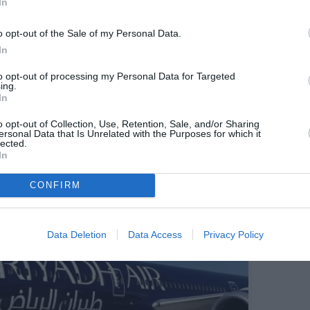
In
ployés de Riyadh Air, au personnel du Public
verain saoudien, actionnaire de la compagnie) et à
o opt-out of the Sale of my Personal Data.
e de « lancement » plutôt que de vols
In
c. Les premières liaisons commerciales payantes
fin de l’année, une fois finalisée la montée en
to opt-out of processing my Personal Data for Targeted
ing.
ion de la flotte initiale de 787‑9.
In
ales de la stratégie aviation de l’Arabie saoudite,
o opt-out of Collection, Use, Retention, Sale, and/or Sharing
 le club des grands hubs mondiaux d’ici 2030, au
ersonal Data that Is Unrelated with the Purposes for which it
lected.
ision 2030.
In
CONFIRM
Data Deletion
Data Access
Privacy Policy