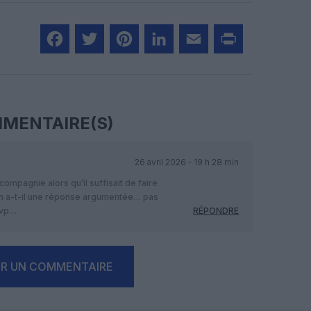
Facebook
Twitter
Pinterest
LinkedIn
Email
Print
MENTAIRE(S)
26 avril 2026 - 19 h 28 min
ompagnie alors qu’il suffisait de faire
n a-t-il une réponse argumentée… pas
svp…
RÉPONDRE
ER UN COMMENTAIRE