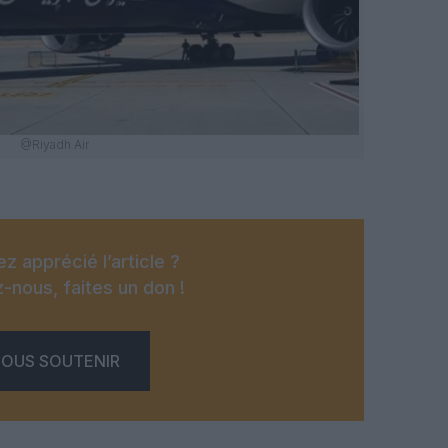
@Riyadh Air
z apprécié l’article ?
-nous, faites un don !
OUS SOUTENIR