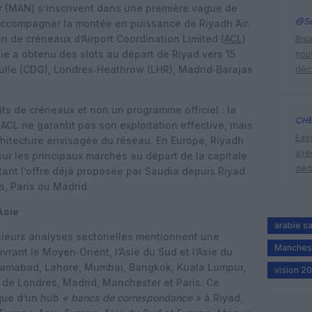
 (MAN) s’inscrivent dans une première vague de
@Se
accompagner la montée en puissance de Riyadh Air.
 de créneaux d’Airport Coordination Limited (
ACL
)
Brux
ie a obtenu des slots au départ de Riyad vers 15
nouv
ulle (CDG), Londres‑Heathrow (LHR), Madrid‑Barajas
déc
ts de créneaux et non un programme officiel : la
CHE
 ACL ne garantit pas son exploitation effective, mais
Eas
rchitecture envisagée du réseau. En Europe, Riyadh
ave
 sur les principaux marchés au départ de la capitale
déd
ant l’offre déjà proposée par Saudia depuis Riyad
, Paris ou Madrid.
Asie
arabie s
usieurs analyses sectorielles mentionnent une
Manches
vrant le Moyen‑Orient, l’Asie du Sud et l’Asie du
Islamabad, Lahore, Mumbai, Bangkok, Kuala Lumpur,
vision 2
s de Londres, Madrid, Manchester et Paris. Ce
ique d’un hub
« bancs de correspondance »
à Riyad,