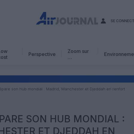
SE CONNEC
Low
Zoom sur
Perspective
Environneme
cost
…
Edito
En chiffres
Avis d’expert
répare son hub mondial : Madrid, Manchester et Djeddah en renfort
AJ Académie
Vidéo
ÉPARE SON HUB MONDIAL :
HESTER ET DJEDDAH EN