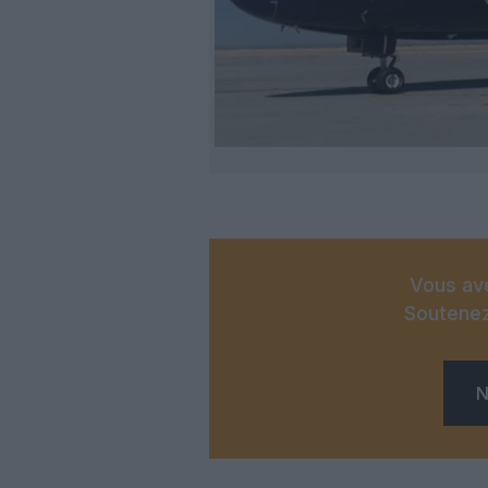
Vous ave
Soutenez
N