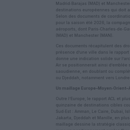
Madrid‑Barajas (MAD) et Manchester
destinations européennes qui doit 
Selon des documents de coordination
pour la saison été 2026, la compagn
aéroports, dont Paris‑Charles‑de‑Ga
(MAD) et Manchester (MAN).
Ces documents récapitulent des droi
présence d’une ville dans le rapport
donne une indication solide sur l’a
Air se positionnerait ainsi d’emblée
saoudienne, en doublant ou complét
ou Djeddah, notamment vers Londres
Un maillage Europe–Moyen‑Orient–
Outre l’Europe, le rapport ACL et pl
quinzaine de destinations cibles cou
Sud‑Est : Amman, Le Caire, Dubaï, 
Jakarta, Djeddah et Manille, en plu
maillage dessine la stratégie class