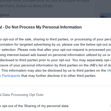
 Europe–Asie, Europe–Asie du Sud et Europe–Afrique
e de Doha, Dubaï ou Abou Dhabi.
igieux
ennes, Djeddah intègre la carte de Riyadh Air
l -
Do Not Process My Personal Information
tés de la capitale. La liaison Riyad–Djeddah
e saoudite, reliant la capitale politique et
to opt-out of the sale, sharing to third parties, or processing of your per
lieux saints de La Mecque, mais aussi au grand
formation for targeted advertising by us, please use the below opt-out s
déjà hub historique de Saudia.
En ajoutant Djeddah
r selection. Please note that after your opt-out request is processed y
ne sur un trafic domestique à très forte densité,
eing interest-based ads based on personal information utilized by us or
, les déplacements gouvernementaux et surtout les
disclosed to third parties prior to your opt-out. You may separately opt-
a.
losure of your personal information by third parties on the IAB’s list of
. This information may also be disclosed by us to third parties on the
IA
 lancement commercial
Participants
that may further disclose it to other third parties.
ier vol passagers le 26 octobre 2025 entre
ort (RUH) et Londres‑Heathrow (LHR). Ce vol, opéré
d à 3h26 pour se poser à Heathrow six heures et 48
l Data Processing Opt Outs
ales, dans le cadre de la phase de tests
o opt-out of the Sharing of my personal data.
puis opérée quotidiennement avec un Boeing 787‑9,