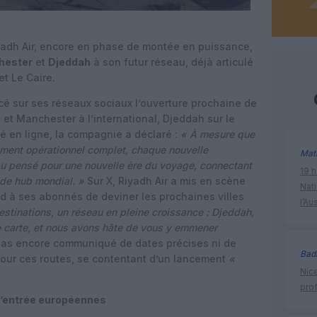
adh Air, encore en phase de montée en puissance,
hester
et
Djeddah
à son futur réseau, déjà articulé
et Le Caire.
ncé sur ses réseaux sociaux l’ouverture prochaine de
 et Manchester à l’international, Djeddah sur le
 en ligne, la compagnie a déclaré :
« À mesure que
ment opérationnel complet, chaque nouvelle
Mat
au pensé pour une nouvelle ère du voyage, connectant
19 h
 de hub mondial. »
Sur X, Riyadh Air a mis en scène
Nati
 à ses abonnés de deviner les prochaines villes
l’Au
estinations, un réseau en pleine croissance : Djeddah,
e carte, et nous avons hâte de vous y emmener
as encore communiqué de dates précises ni de
Bad
our ces routes, se contentant d’un lancement
«
Nice
prof
d’entrée européennes