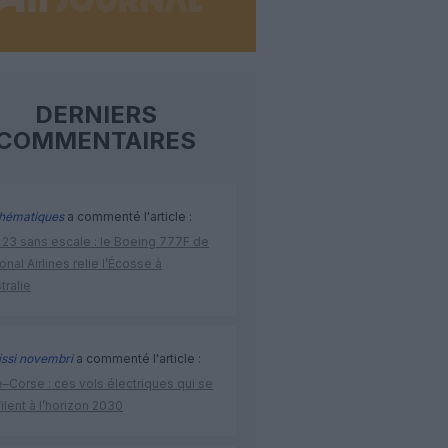
DERNIERS
COMMENTAIRES
hématiques
a commenté l'article :
 23 sans escale : le Boeing 777F de
onal Airlines relie l’Écosse à
stralie
issi novembri
a commenté l'article :
–Corse : ces vols électriques qui se
ilent à l’horizon 2030