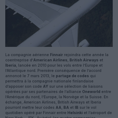
La compagnie aérienne
Finnair
rejoindra cette année la
coentreprise d’
American Airlines
,
British Airways
et
Iberia
, lancée en 2010 pour les vols entre l’Europe et
l’Atlantique nord. Première conséquence de l’accord
annoncé le 7 mars 2013, le
partage de codes
qui
permettra à la compagnie nationale finlandaise
d’apposer son code
AY
sur une sélection de liaisons
opérées par ses partenaires de l’alliance
Oneworld
entre
l’Amérique du nord, l’Europe, la Norvège et la Suisse. En
échange, American Airlines, British Airways et Iberia
pourront mettre leur codes
AA
,
BA
et
IB
sur le vol
quotidien opéré par Finnair entre
Helsinki
et l’aéroport de
New York – JFK. Au total, les quatre compagnies