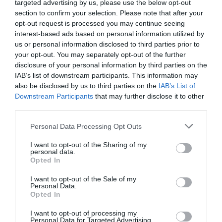
targeted advertising by us, please use the below opt-out
DERNIERS COMMENTAIRES
section to confirm your selection. Please note that after your
opt-out request is processed you may continue seeing
interest-based ads based on personal information utilized by
Nico
a commenté l'article :
us or personal information disclosed to third parties prior to
A380 de Lufthansa : les « vrais » sièges hublot en
your opt-out. You may separately opt-out of the further
disclosure of your personal information by third parties on the
classe Affaires deviennent payants
IAB’s list of downstream participants. This information may
also be disclosed by us to third parties on the
IAB’s List of
Downstream Participants
that may further disclose it to other
Serge13
a commenté l'article :
third parties.
Pointe‑à‑Pitre – Panama City : Air France ouvre un pont
aérien vers l’Amérique latine
Personal Data Processing Opt Outs
I want to opt-out of the Sharing of my
personal data.
Opted In
american airlines
british airways
coentreprise
I want to opt-out of the Sale of my
finnair
iberia
partage de codes
Personal Data.
Opted In
I want to opt-out of processing my
LIRE AUSSI
Personal Data for Targeted Advertising.