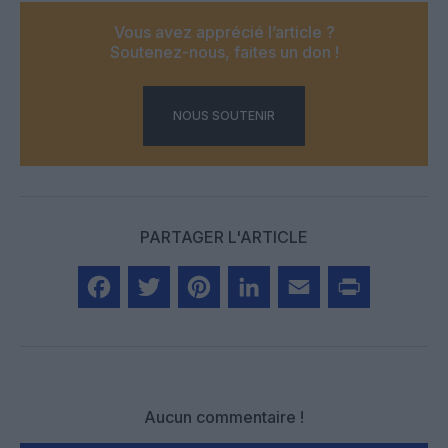
Vous avez apprécié l’article ?
Soutenez-nous, faites un don !
NOUS SOUTENIR
PARTAGER L'ARTICLE
Facebook
Twitter
Pinterest
LinkedIn
Email
Print
Aucun commentaire !