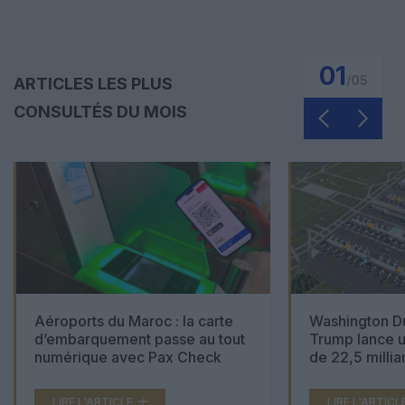
01
/
05
ARTICLES LES PLUS
CONSULTÉS DU MOIS
Aéroports du Maroc : la carte
Washington Du
d’embarquement passe au tout
Trump lance u
numérique avec Pax Check
de 22,5 millia
LIRE L'ARTICLE
LIRE L'ARTICL