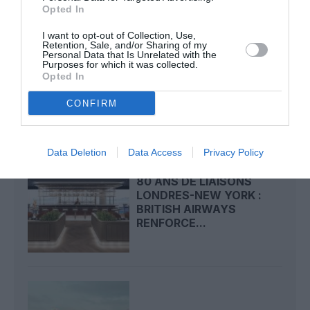
Opted In
I want to opt-out of Collection, Use,
Retention, Sale, and/or Sharing of my
Personal Data that Is Unrelated with the
ECLIPSE SOLAIRE 2026 :
Purposes for which it was collected.
IBERIA AFFRÈTE UN
Opted In
A321XLR POUR SUIVRE...
CONFIRM
Data Deletion
Data Access
Privacy Policy
80 ANS DE LIAISONS
LONDRES-NEW YORK :
BRITISH AIRWAYS
RENFORCE...