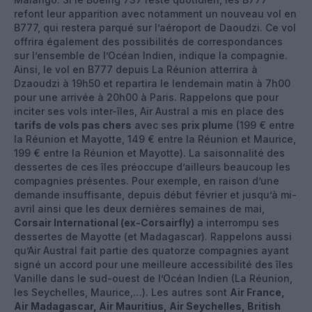
refont leur apparition avec notamment un nouveau vol en
B777, qui restera parqué sur l’aéroport de Daoudzi. Ce vol
offrira également des possibilités de correspondances
sur l’ensemble de l’Océan Indien, indique la compagnie.
Ainsi, le vol en B777 depuis La Réunion atterrira à
Dzaoudzi à 19h50 et repartira le lendemain matin à 7h00
pour une arrivée à 20h00 à Paris. Rappelons que pour
inciter ses vols inter-îles, Air Austral a mis en place des
tarifs de vols pas chers
avec ses
prix plum
e (199 € entre
la Réunion et Mayotte, 149 € entre la Réunion et Maurice,
199 € entre la Réunion et Mayotte). La saisonnalité des
dessertes de ces îles préoccupe d’ailleurs beaucoup les
compagnies présentes. Pour exemple, en raison d’une
demande insuffisante, depuis début février et jusqu’à mi-
avril ainsi que les deux dernières semaines de mai,
Corsair International (ex-Corsairfly)
a interrompu ses
dessertes de Mayotte (et Madagascar). Rappelons aussi
qu’Air Austral fait partie des quatorze compagnies ayant
signé un accord pour une meilleure accessibilité des îles
Vanille dans le sud-ouest de l’Océan Indien (La Réunion,
les Seychelles, Maurice,…). Les autres sont
Air France,
Air Madagascar, Air Mauritius, Air Seychelles, British