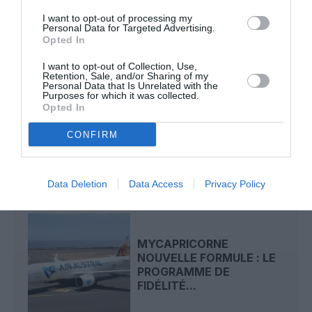
air austral
Mayotte
I want to opt-out of processing my
Personal Data for Targeted Advertising.
Opted In
LIRE AUSSI
I want to opt-out of Collection, Use,
Retention, Sale, and/or Sharing of my
Personal Data that Is Unrelated with the
Purposes for which it was collected.
Opted In
LA RÉUNION-ROLAND
GARROS : FILTRAGE DES
CONFIRM
ACCÈS ET OUVERTURE...
Data Deletion
Data Access
Privacy Policy
MYCAPRICORNE
NOUVELLE FORMULE : LE
PROGRAMME DE
FIDÉLITÉ...