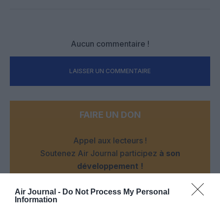
Facebook
Twitter
Pinterest
LinkedIn
Email
Print
Aucun commentaire !
LAISSER UN COMMENTAIRE
FAIRE UN DON
Appel aux lecteurs !
Soutenez Air Journal participez
à son
développement !
Air Journal -
Do Not Process My Personal
Information
NOUS SOUTENIR