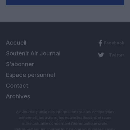
Accueil
Facebook
Soutenir Air Journal
Twitter
S’abonner
Espace personnel
Contact
Archives
Air Journal publie des informations sur les compagnies
aériennes, les avions, les nouvelles liaisons et toute
autre actualité concernant l’aéronautique civile.
Retrouvez sur Air Journal tout ce que vous voulez savoir