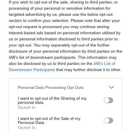
If you wish to opt-out of the sale, sharing to third parties, or
processing of your personal or sensitive information for
targeted advertising by us, please use the below opt-out
section to confirm your selection. Please note that after your
opt-out request is processed you may continue seeing
interest-based ads based on personal information utilized by
DERNIERS COMMENTAIRES
us or personal information disclosed to third parties prior to
your opt-out. You may separately opt-out of the further
disclosure of your personal information by third parties on the
IAB’s list of downstream participants. This information may
SERGE13
a commenté l'article :
also be disclosed by us to third parties on the
IAB’s List of
Flynas ouvre une ligne directe entre Médine et
Downstream Participants
that may further disclose it to other
Bruxelles
third parties.
Personal Data Processing Opt Outs
Yahman971
a commenté l'article :
I want to opt-out of the Sharing of my
Le ciel n’a jamais été aussi chargé : record de 153 359
personal data.
Opted In
vols commerciaux le 23 juillet 2026
I want to opt-out of the Sale of my
Personal Data.
Opted In