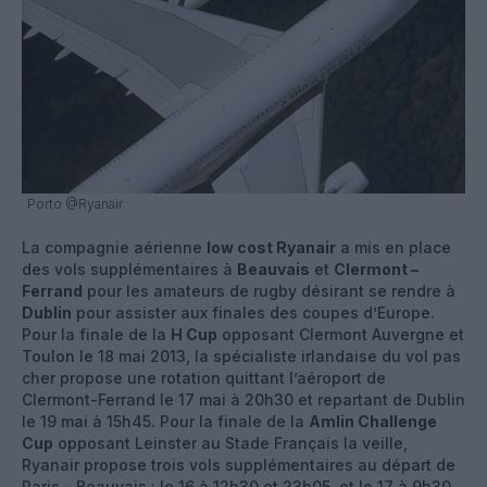
Porto @Ryanair
La compagnie aérienne
low cost Ryanair
a mis en place
des vols supplémentaires à
Beauvais
et
Clermont –
Ferrand
pour les amateurs de rugby désirant se rendre à
Dublin
pour assister aux finales des coupes d’Europe.
Pour la finale de la
H
Cup
opposant Clermont Auvergne et
Toulon le 18 mai 2013, la spécialiste irlandaise du vol pas
cher propose une rotation quittant l’aéroport de
Clermont-Ferrand le 17 mai à 20h30 et repartant de Dublin
le 19 mai à 15h45. Pour la finale de la
Amlin
Challenge
Cup
opposant Leinster au Stade Français la veille,
Ryanair propose trois vols supplémentaires au départ de
Paris – Beauvais : le 16 à 12h30 et 23h05, et le 17 à 9h30