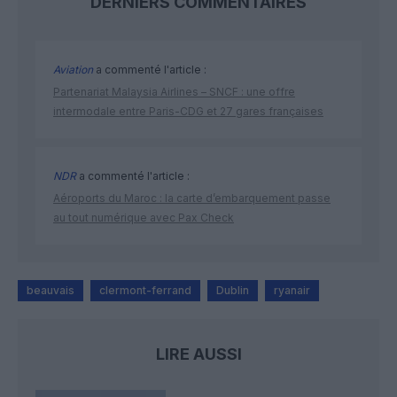
DERNIERS COMMENTAIRES
Aviation
a commenté l'article :
Partenariat Malaysia Airlines – SNCF : une offre
intermodale entre Paris-CDG et 27 gares françaises
NDR
a commenté l'article :
Aéroports du Maroc : la carte d’embarquement passe
au tout numérique avec Pax Check
beauvais
clermont-ferrand
Dublin
ryanair
LIRE AUSSI