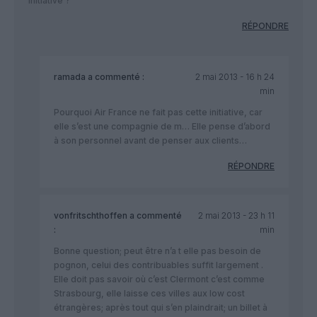
initiative ?
RÉPONDRE
ramada
a commenté :
2 mai 2013 - 16 h 24
min
Pourquoi Air France ne fait pas cette initiative, car
elle s’est une compagnie de m… Elle pense d’abord
à son personnel avant de penser aux clients…
RÉPONDRE
vonfritschthoffen
a commenté
2 mai 2013 - 23 h 11
:
min
Bonne question; peut être n’a t elle pas besoin de
pognon, celui des contribuables suffit largement .
Elle doit pas savoir où c’est Clermont c’est comme
Strasbourg, elle laisse ces villes aux low cost
étrangères; après tout qui s’en plaindrait; un billet à