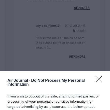
RÉPONDRE
ifly
a commenté :
3 mai 2013 - 17
h 44 min
200 euros mais au moins ce sont
des avions neufs et on se sent en
sécurité…
RÉPONDRE
edgar
a
3 mai 2013
commenté :
- 18 h 12
Air Journal -
Do Not Process My Personal
min
Information
Chuuuut, il s’agit juste
If you wish to opt-out of the sale, sharing to third parties, or
de critiquer sans
contrepartie ! Ryanair
processing of your personal or sensitive information for
est nul. point barre. J’ai
targeted advertising by us, please use the below opt-out