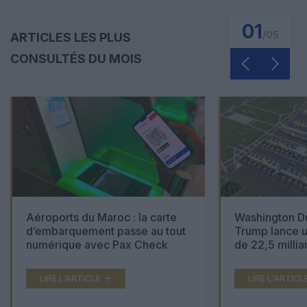
01
/
05
ARTICLES LES PLUS
CONSULTÉS DU MOIS
Aéroports du Maroc : la carte
Washington Du
d’embarquement passe au tout
Trump lance u
numérique avec Pax Check
de 22,5 millia
LIRE L'ARTICLE
LIRE L'ARTICL