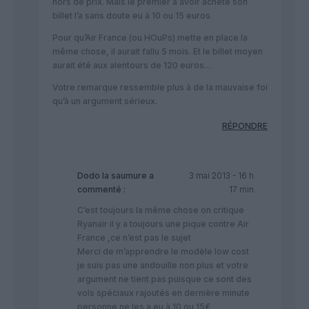
hors de prix. Mais le premier à avoir acheté son
billet l’a sans doute eu à 10 ou 15 euros.
Pour qu’Air France (ou HOuPs) mette en place la
même chose, il aurait fallu 5 mois. Et le billet moyen
aurait été aux alentours de 120 euros…
Votre remarque ressemble plus à de la mauvaise foi
qu’à un argument sérieux.
RÉPONDRE
Dodo la saumure
a
3 mai 2013 - 16 h
commenté :
17 min
C’est toujours la même chose on critique
Ryanair il y a toujours une pique contre Air
France ,ce n’est pas le sujet
Merci de m’apprendre le modèle low cost
je suis pas une andouille non plus et votre
argument ne tient pas puisque ce sont des
vols spéciaux rajoutés en dernière minute
personne ne les a eu à 10 ou 15€