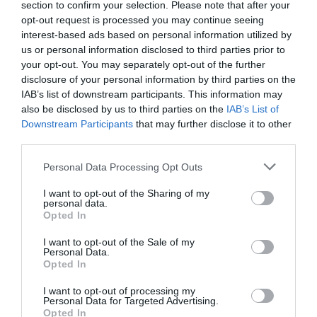
bon là ?
section to confirm your selection. Please note that after your
opt-out request is processed you may continue seeing
interest-based ads based on personal information utilized by
us or personal information disclosed to third parties prior to
your opt-out. You may separately opt-out of the further
disclosure of your personal information by third parties on the
Pschitt
a commenté :
3 mai 2013 - 21 h
IAB’s list of downstream participants. This information may
54 min
also be disclosed by us to third parties on the
IAB’s List of
Downstream Participants
that may further disclose it to other
Les premiers billets vendus longtemps a
third parties.
l’avance à prix très bas ( tarif d’appel)/ les
derniers billets vendus hors de prix…
Personal Data Processing Opt Outs
Ceci n’est en rien typique du modèle low
cost comme vous semblez le croire…cela
I want to opt-out of the Sharing of my
s’appelle “yield management”et est
personal data.
pratique par toutes les compagnies
Opted In
aériennes low cost ou pas,ou hôtelières
ou ce que vous voudrez…même les
I want to opt-out of the Sale of my
Personal Data.
places des rencontres sportives se
Opted In
vendent sur ce principe…
I want to opt-out of processing my
Pour ce qui est d’AF dont”le billet moyen
Personal Data for Targeted Advertising.
aurait été autour de 120€”:peut être..mais
Opted In