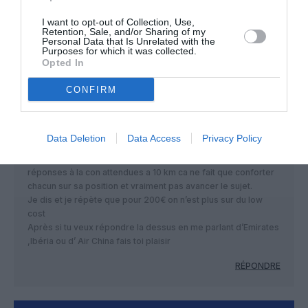
quel est le “prix moyen”sur ce vol Ryanair?
Vous le connaissez et pouvez nous le
I want to opt-out of Collection, Use,
dire?> ou < a 120€?
Retention, Sale, and/or Sharing of my
Personal Data that Is Unrelated with the
Purposes for which it was collected.
RÉPONDRE
Opted In
CONFIRM
Dodo la saumure
a commenté :
3 mai 2013 - 18 h 45 min
Data Deletion
Data Access
Privacy Policy
Il y a un moment a force de caricaturer les propos, les
réponses à la con attendues a 10 km ca ne fait que conforter
chacun sur sa position et vraiment pas avancer le sujet.
Je dis et je répète que pour 200€ on n’est plus sur du low
cost
Après si tu veux répondre la dessus en me parlant d’Emirates
,Ibéria ou d’ Air China fais toi plaisir
RÉPONDRE