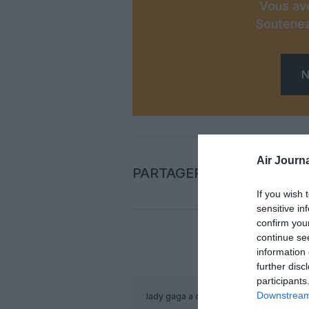
Vous ave
Soutenez
N
Air Journa
PARTAGER L'ARTICLE
If you wish 
sensitive in
confirm you
continue se
information 
COM
further disc
participants
Downstream 
lady gaga
a commenté :