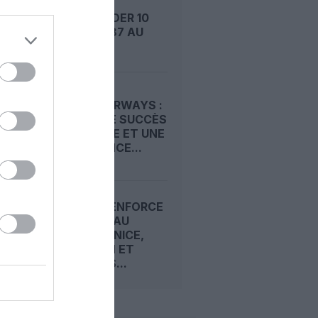
POINT DE
COMMANDER 10
BOEING 787 AU
SALON...
ETIHAD AIRWAYS :
20 ANS DE SUCCÈS
EN FRANCE ET UNE
CROISSANCE...
ETIHAD RENFORCE
SON RÉSEAU
ESTIVAL : NICE,
SANTORIN ET
MYKONOS...