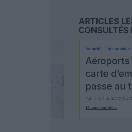
ARTICLES LE
CONSULTÉS 
Actualité
Info pratique
Aéroports 
carte d’e
passe au t
numérique
Publié le 2 août 2026 à 
14 commentaires
Check