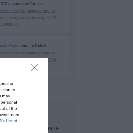
1112
a commenté l'article :
ès Emirates, Lufthansa remet en
se la réception de Boeing 777-9
 construits
si Cool
a commenté l'article :
ès Emirates, Lufthansa remet en
se la réception de Boeing 777-9
 construits
sonal or
ection to
etihad airways
ou may
 personal
out of the
LIRE AUSSI
 downstream
B’s List of
ETIHAD SUR LE