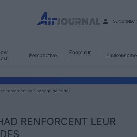
SE CONNEC
Low
Zoom sur
Perspective
Environneme
cost
…
Edito
En chiffres
Avis d’expert
tihad renforcent leur partage de codes
AJ Académie
Vidéo
TIHAD RENFORCENT LEUR
ODES