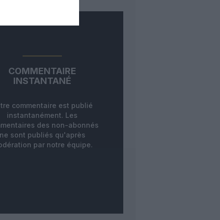
COMMENTAIRE
INSTANTANÉ
tre commentaire est publié
instantanément. Les
mentaires des non-abonnés
ne sont publiés qu'après
dération par notre équipe.