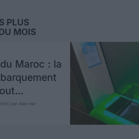
S PLUS
DU MOIS
du Maroc : la
mbarquement
out
 avec Pax
12h00
par Alain Hai