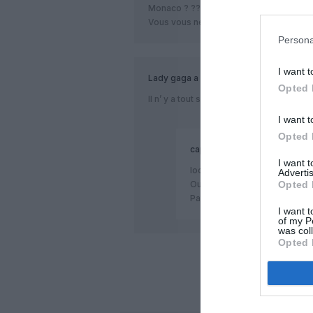
Monaco ? ??
Vous vous ne seriez pas laissé avoir par
Persona
I want t
Lady gaga
a commenté :
Opted 
Il n’ y a tout simplement pas d’aéropor
I want t
Opted 
capitaine93
a commenté :
I want 
looooooooooool
Advertis
Opted 
Oui, juste un héliport et de q
Pas vrai Alain?
I want t
of my P
was col
Opted 
LAISS