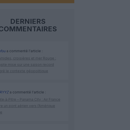
DERNIERS
COMMENTAIRES
fou
a commenté l'article :
amides, croisières et mer Rouge :
ypte mise sur une saison record
gré le contexte géopolitique
RYYZ
a commenté l'article :
te‑à‑Pitre – Panama City : Air France
e un pont aérien vers l’Amérique
ne