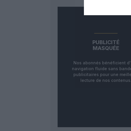
PUBLICITÉ
MASQUÉE
Nos abonnés bénéficient d
navigation fluide sans ban
publicitaires pour une meill
lecture de nos contenus