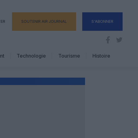
TER
SOUTENIR AIR JOURNAL
S'ABONNER
nt
Technologie
Tourisme
Histoire
Pratique
Hôtellerie
Voyages d’affaires