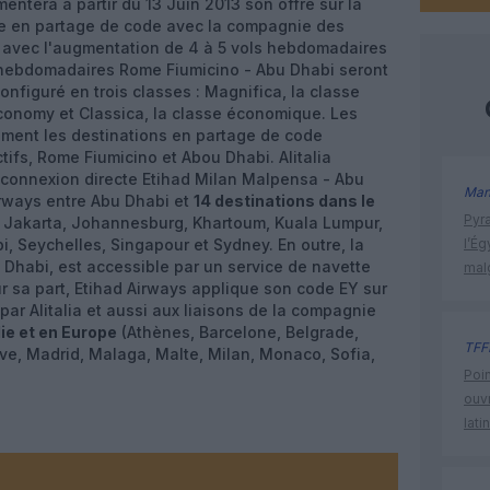
ntera à partir du 13 Juin 2013 son offre sur la
ée en partage de code avec la compagnie des
, avec l'augmentation de 4 à 5 vols hebdomadaires
s hebdomadaires Rome Fiumicino - Abu Dhabi seront
onfiguré en trois classes : Magnifica, la classe
Economy et Classica, la classe économique. Les
ent les destinations en partage de code
ifs, Rome Fiumicino et Abou Dhabi. Alitalia
 connexion directe Etihad Milan Malpensa - Abu
Man
irways entre Abu Dhabi et
14 destinations dans le
Pyr
, Jakarta, Johannesburg, Khartoum, Kuala Lumpur,
 Seychelles, Singapour et Sydney. En outre, la
l’Ég
 Dhabi, est accessible par un service de navette
mal
r sa part, Etihad Airways applique son code EY sur
par Alitalia et aussi aux liaisons de la compagnie
lie et en Europe
(Athènes, Barcelone, Belgrade,
TFF
ve, Madrid, Malaga, Malte, Milan, Monaco, Sofia,
Poin
ouvr
lati