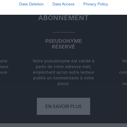
Data Deletion
Data Access
Privacy Policy
ABONNEMENT
PSEUDONYME
RÉSERVÉ
'une
Votre pseudonyme est validé à
Vo
deaux
partir de votre adresse mail,
eure
empêchant qu'un autre lecteur
com
.
publie un commentaire à votre
place.
mo
EN SAVOIR PLUS