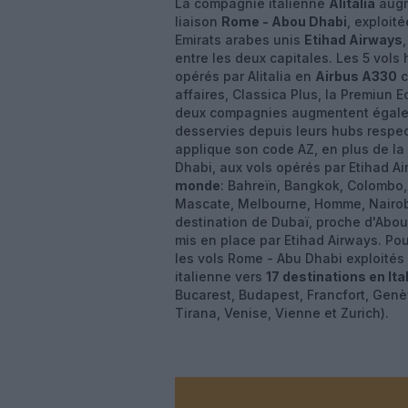
La compagnie italienne
Alitalia
augme
liaison
Rome - Abou Dhabi
, exploit
Emirats arabes unis
Etihad Airways
entre les deux capitales. Les 5 vol
opérés par Alitalia en
Airbus A330
c
affaires, Classica Plus, la Premiun 
deux compagnies augmentent égalem
desservies depuis leurs hubs respect
applique son code AZ, en plus de la
Dhabi, aux vols opérés par Etihad A
monde
: Bahreïn, Bangkok, Colombo
Mascate, Melbourne, Homme, Nairobi,
destination de Dubaï, proche d'Abou
mis en place par Etihad Airways. Pou
les vols Rome - Abu Dhabi exploités 
italienne vers
17 destinations en Ita
Bucarest, Budapest, Francfort, Genè
Tirana, Venise, Vienne et Zurich).