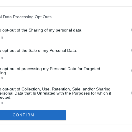
 le nom de Munich en italien ?
RÉPONDRE
l Data Processing Opt Outs
o opt-out of the Sharing of my personal data.
16 mai 2013 - 11 h 47 min
In
t à Monaco
RÉPONDRE
o opt-out of the Sale of my Personal Data.
In
16 mai 2013 - 12 h 27 min
to opt-out of processing my Personal Data for Targeted
ing.
In
uoi accoster son bateau!
RÉPONDRE
o opt-out of Collection, Use, Retention, Sale, and/or Sharing
ersonal Data that Is Unrelated with the Purposes for which it
lected.
In
ER UN COMMENTAIRE
CONFIRM