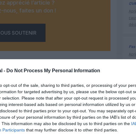
z apprécié l’article ?
GVA
-nous, faites un don !
Apr
cau
déjà
OUS SOUTENIR
Pas 
Apr
cau
déjà
l -
Do Not Process My Personal Information
to opt-out of the sale, sharing to third parties, or processing of your per
Facebook
Twitter
Pinterest
LinkedIn
Email
Print
formation for targeted advertising by us, please use the below opt-out s
alitalia
r selection. Please note that after your opt-out request is processed y
eing interest-based ads based on personal information utilized by us or
disclosed to third parties prior to your opt-out. You may separately opt-
MENTAIRE(S)
losure of your personal information by third parties on the IAB’s list of
. This information may also be disclosed by us to third parties on the
IA
Participants
that may further disclose it to other third parties.
15 mai 2013 - 12 h 31 min