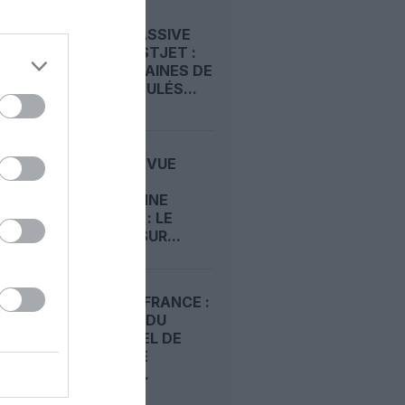
GRÈVE MASSIVE
CHEZ WESTJET :
DES CENTAINES DE
VOLS ANNULÉS...
GRÈVE EN VUE
CHEZ LA
CANADIENNE
WESTJET : LE
CONFLIT SUR...
EASYJET FRANCE :
LA GRÈVE DU
PERSONNEL DE
CABINE SE
PRÉCISE,...