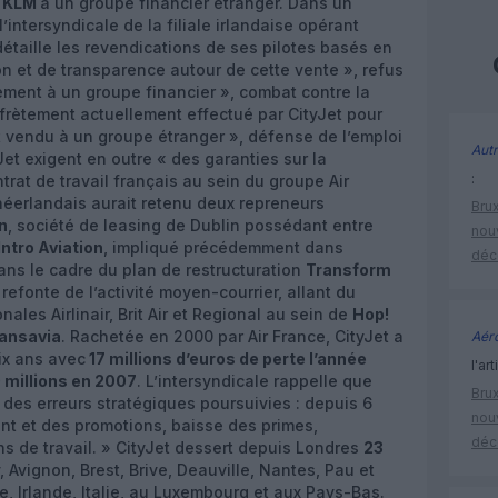
– KLM
à un groupe financier étranger. Dans un
intersyndicale de la filiale irlandaise opérant
étaille les revendications de ses pilotes basés en
 et de transparence autour de cette vente », refus
ement à un groupe financier », combat contre la
ffrètement actuellement effectué par CityJet pour
it vendu à un groupe étranger », défense de l’emploi
Autr
Jet exigent en outre « des garanties sur la
:
trat de travail français au sein du groupe Air
néerlandais aurait retenu deux repreneurs
Brux
n
, société de leasing de Dublin possédant entre
nouv
Intro Aviation
, impliqué précédemment dans
déc
ns le cadre du plan de restructuration
Transform
la refonte de l’activité moyen-courrier, allant du
es Airlinair, Brit Air et Regional au sein de
Hop!
ransavia
. Rachetée en 2000 par Air France, CityJet a
Aéro
ix ans avec
17 millions d’euros de perte l’année
l'art
 millions en 2007
. L’intersyndicale rappelle que
Brux
n des erreurs stratégiques poursuivies : depuis 6
nouv
ent et des promotions, baisse des primes,
déc
s de travail. » CityJet dessert depuis Londres
23
y, Avignon, Brest, Brive, Deauville, Nantes, Pau et
, Irlande, Italie, au Luxembourg et aux Pays-Bas.