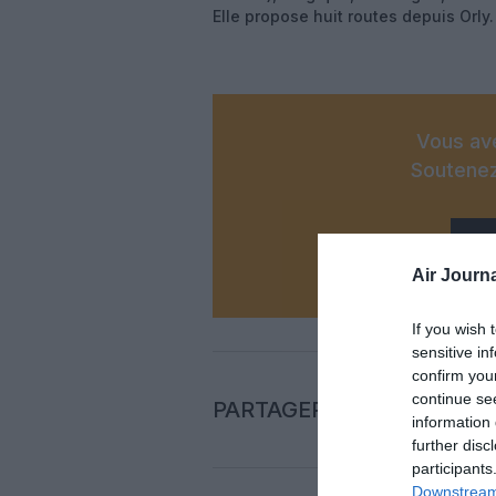
Elle propose huit routes depuis Orly.
Vous ave
Soutenez
N
Air Journa
If you wish 
sensitive in
confirm you
continue se
PARTAGER L'ARTICLE
information 
further disc
participants
Downstream 