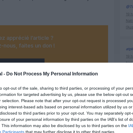
@Ti
19 h
Nati
l’Au
z apprécié l’article ?
-nous, faites un don !
atpl
19 h
Nati
OUS SOUTENIR
l’Au
l -
Do Not Process My Personal Information
to opt-out of the sale, sharing to third parties, or processing of your per
Air Fran
formation for targeted advertising by us, please use the below opt-out s
r selection. Please note that after your opt-out request is processed y
pilotes
eing interest-based ads based on personal information utilized by us or
disclosed to third parties prior to your opt-out. You may separately opt-
losure of your personal information by third parties on the IAB’s list of
Facebook
Twitter
Pinterest
LinkedIn
Email
Print
. This information may also be disclosed by us to third parties on the
IA
Participants
that may further disclose it to other third parties.