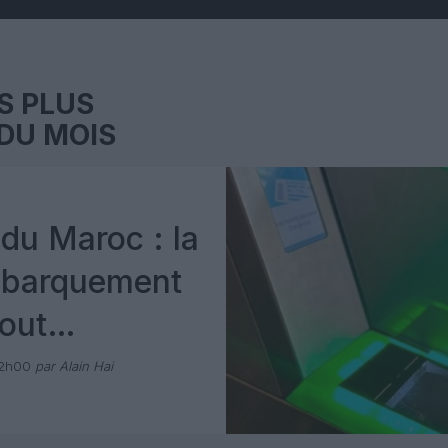
S PLUS
DU MOIS
du Maroc : la
mbarquement
out
 avec Pax
12h00
par Alain Hai