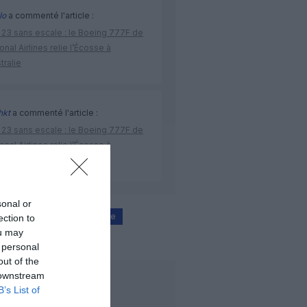
lo
a commenté l'article :
 23 sans escale : le Boeing 777F de
onal Airlines relie l’Écosse à
stralie
hkt
a commenté l'article :
 23 sans escale : le Boeing 777F de
onal Airlines relie l’Écosse à
stralie
sonal or
ce-KLM
Cityjet
grève
ection to
ou may
 personal
out of the
 downstream
LIRE AUSSI
B’s List of