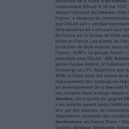
annoncée de la filiale d’
Air France 
communiqué diffusé le 14 mai 2013, l’
depuis l’aéroport de
Londres – City
d
France : « absence de communication
que CityJet soit « vendue majoritair
délocalisation en « refusant que l’a
Air France sur le réseau de Paris so
pilote en France. Les pilotes de City
protection de leurs emplois sous con
France – KLM ». Le groupe franco – 
potentiels pour CityJet :
ASL Aviatio
autres Europe Airpost, et l’allemand
Eurowings ou LTU. Rappelons que da
2015
, la filiale avait été exclue de 
regroupement des compagnies régional
au développement de la
low cost T
ses comptes dans le rouge depuis s
dernière
, alors qu’elle en gagnait
20
« les salariés paient seuls l'additio
ans, gel des salaires, de l'avancem
dégradation constante des condition
destinations
, en France (Paris – Orl
Toulon), Belgique, Allemagne, Ecosse