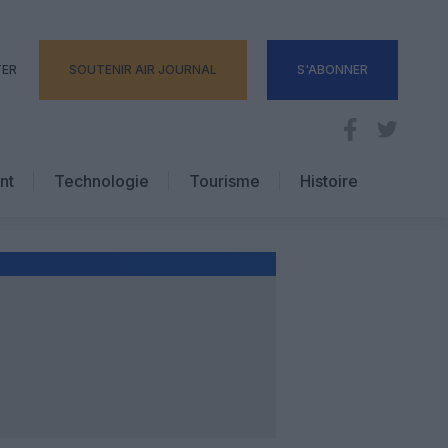
TER
SOUTENIR AIR JOURNAL
S'ABONNER
nt
Technologie
Tourisme
Histoire
Pratique
Hôtellerie
Voyages d’affaires