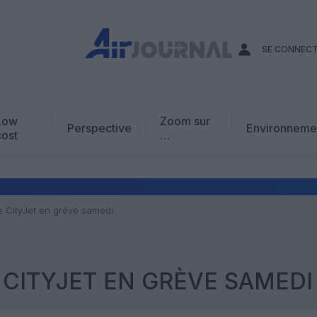
SE CONNEC
Low
Zoom sur
Perspective
Environneme
cost
…
Edito
En chiffres
Avis d’expert
de CityJet en grève samedi
AJ Académie
Vidéo
E CITYJET EN GRÈVE SAMEDI