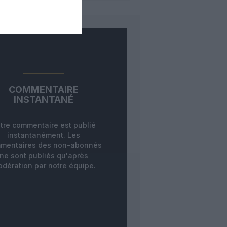
COMMENTAIRE
INSTANTANÉ
tre commentaire est publié
instantanément. Les
mentaires des non-abonnés
ne sont publiés qu'après
dération par notre équipe.