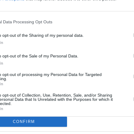
MENTAIRE(S)
l Data Processing Opt Outs
22 mai 2013 - 23 h 08 min
o opt-out of the Sharing of my personal data.
est PAS basée a LCY mais a DUB. Elle a une
In
ET CDG sont 3 autres bases et son autre
l’argent a CDG qu’elle perd a LCY …
RÉPONDRE
o opt-out of the Sale of my Personal Data.
In
to opt-out of processing my Personal Data for Targeted
ER UN COMMENTAIRE
ing.
In
o opt-out of Collection, Use, Retention, Sale, and/or Sharing
ersonal Data that Is Unrelated with the Purposes for which it
lected.
In
CONFIRM