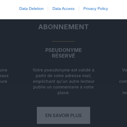
Data Deletion
Data Access
Privacy Policy
ABONNEMENT
PSEUDONYME
RÉSERVÉ
'une
Votre pseudonyme est validé à
Vo
deaux
partir de votre adresse mail,
eure
empêchant qu'un autre lecteur
com
.
publie un commentaire à votre
place.
mo
EN SAVOIR PLUS