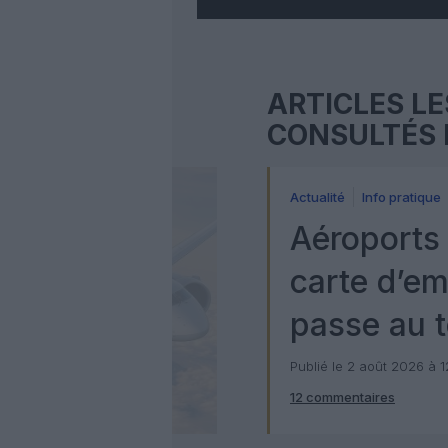
ARTICLES LE
CONSULTÉS 
Actualité
Info pratique
Aéroports 
carte d’e
passe au t
numérique
Publié le 2 août 2026 à 
12 commentaires
Check