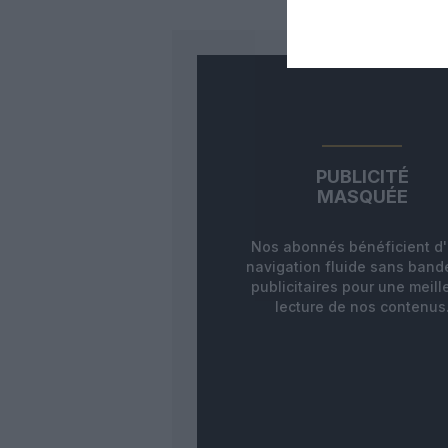
PUBLICITÉ
MASQUÉE
Nos abonnés bénéficient d
navigation fluide sans ban
publicitaires pour une meill
lecture de nos contenus