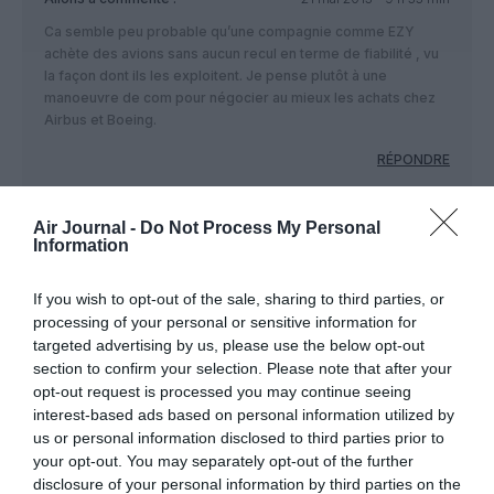
Ca semble peu probable qu’une compagnie comme EZY
achète des avions sans aucun recul en terme de fiabilité , vu
la façon dont ils les exploitent. Je pense plutôt à une
manoeuvre de com pour négocier au mieux les achats chez
Airbus et Boeing.
RÉPONDRE
Air Journal -
Do Not Process My Personal
Information
LAISSER UN COMMENTAIRE
If you wish to opt-out of the sale, sharing to third parties, or
processing of your personal or sensitive information for
FAIRE UN DON
targeted advertising by us, please use the below opt-out
section to confirm your selection. Please note that after your
opt-out request is processed you may continue seeing
Appel aux lecteurs !
interest-based ads based on personal information utilized by
Soutenez Air Journal participez
à son
us or personal information disclosed to third parties prior to
développement !
your opt-out. You may separately opt-out of the further
disclosure of your personal information by third parties on the