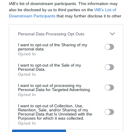
IAB’s list of downstream participants. This information may
also be disclosed by us to third parties on the
IAB’s List of
NOUS SOUTENIR
Downstream Participants
that may further disclose it to other
third parties.
Personal Data Processing Opt Outs
I want to opt-out of the Sharing of my
personal data.
Opted In
DERNIERS COMMENTAIRES
I want to opt-out of the Sale of my
Personal Data.
Opted In
Vincent
a commenté l'article :
I want to opt-out of processing my
Personal Data for Targeted Advertising.
Flynas ouvre une ligne directe entre Médine et
Opted In
Bruxelles
I want to opt-out of Collection, Use,
Retention, Sale, and/or Sharing of my
Personal Data that Is Unrelated with the
Purposes for which it was collected.
Ibrahim
a commenté l'article :
Opted In
Fiabilité du COMAC C919 : des anomalies signalées