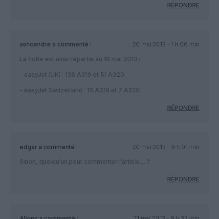
RÉPONDRE
ashcendre
a commenté :
20 mai 2013 - 1 h 06 min
La flotte est ainsi répartie au 18 mai 2013 :
– easyJet (UK) : 138 A319 et 51 A320
– easyJet Switzerland : 15 A319 et 7 A320
RÉPONDRE
edgar
a commenté :
20 mai 2013 - 9 h 01 min
Sinon, quelqu’un pour commenter l’article… ?
RÉPONDRE
Allons
a commenté :
21 mai 2013 - 9 h 33 min