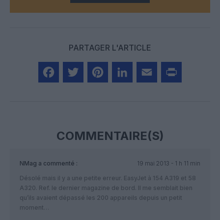
PARTAGER L'ARTICLE
Facebook
Twitter
Pinterest
LinkedIn
Email
Print
COMMENTAIRE(S)
NMag
a commenté :
19 mai 2013 - 1 h 11 min
Désolé mais il y a une petite erreur. EasyJet à 154 A319 et 58
A320. Ref. le dernier magazine de bord. Il me semblait bien
qu’ils avaient dépassé les 200 appareils depuis un petit
moment…