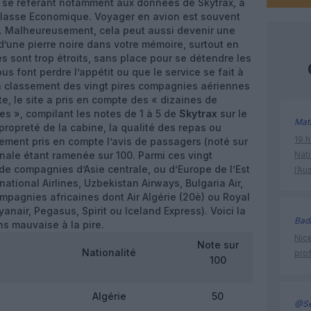
, se référant notamment aux données de Skytrax, a
classe Economique. Voyager en avion est souvent
. Malheureusement, cela peut aussi devenir une
’une pierre noire dans votre mémoire, surtout en
 sont trop étroits, sans place pour se détendre les
s font perdre l’appétit ou que le service se fait à
n classement des vingt pires compagnies aériennes
ste, le site a pris en compte des « dizaines de
s », compilant les notes de 1 à 5 de
Skytrax
sur le
Mat
 propreté de la cabine, la qualité des repas ou
19 h
alement pris en compte l’avis de passagers (noté sur
inale étant ramenée sur 100. Parmi ces vingt
Nati
e compagnies d’Asie centrale, ou d’Europe de l’Est
l’Au
national Airlines, Uzbekistan Airways, Bulgaria Air,
compagnies africaines dont Air Algérie (20è) ou Royal
yanair, Pegasus, Spirit ou Iceland Express). Voici la
Bad
ns mauvaise à la pire.
Nice
Note sur
Nationalité
prof
100
Algérie
50
@Se