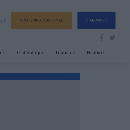
TER
SOUTENIR AIR JOURNAL
S'ABONNER
nt
Technologie
Tourisme
Histoire
Pratique
Hôtellerie
Voyages d’affaires