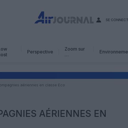
SE CONNEC
Low
Zoom sur
Perspective
Environneme
cost
…
Edito
En chiffres
Avis d’expert
compagnies aériennes en classe Eco
AJ Académie
Vidéo
PAGNIES AÉRIENNES EN