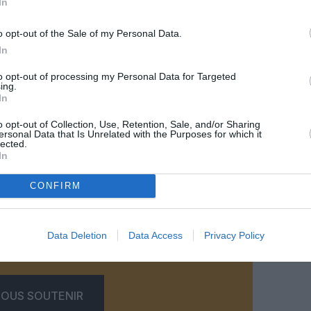
In
Soudan
33,3
o opt-out of the Sale of my Personal Data.
Turkménistan
30,8
In
to opt-out of processing my Personal Data for Targeted
 *Air Algérie est en haut du classement grâce aux
ing.
la note de SkyTrax concernant les options de
In
es cabines ou la disponibilité du personnel pour
es des passagers, l’a fait rentrer dans ce
o opt-out of Collection, Use, Retention, Sale, and/or Sharing
ersonal Data that Is Unrelated with the Purposes for which it
 en classe Eco. *Royal Air Maroc a reçu seulement
lected.
rsonnel à bord.
In
CONFIRM
z apprécié l’article ?
Data Deletion
Data Access
Privacy Policy
-nous, faites un don !
OUS SOUTENIR