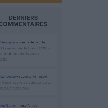
DERNIERS
COMMENTAIRES
hématiques
a commenté l'article :
 23 sans escale : le Boeing 777F de
onal Airlines relie l’Écosse à
stralie
issi novembri
a commenté l'article :
–Corse : ces vols électriques qui se
ilent à l’horizon 2030
rge13
a commenté l'article :