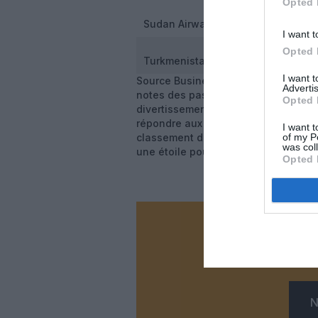
Opted 
Sudan Airways (2)
I want t
Opted 
Turkmenistan Airlines (1)
I want 
Source Business Insider Remarques :
Advertis
notes des passagers (60/100), mais 
Opted 
divertissement à bord, la propreté d
répondre aux questions et aux attent
I want t
of my P
classement des 20 pires compagnies
was col
une étoile pour la qualité de son pe
Opted 
Vous ave
Soutenez
N