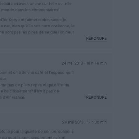
 aura un avis tranché sur telle ou telle
 du monde dans les commentaires!
’Air Koryo et j’aimerai bien savoir le
 car, bien qu’elle soit nord coréenne, le
l ne sont pas les pires de se que l’on peut
RÉPONDRE
24 mai 2013 - 16 h 48 min
bien et on a du vrai café et l’espacement
leur
me pas de plats repas et qui offre du
de ce classement? Il n’y a pas de
s d’Air France
RÉPONDRE
24 mai 2013 - 17 h 30 min
toile pour la qualité de son personnel à
ou quoi ils sont simplement nuls et