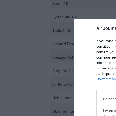
Spirit (11)
Syrian Air (10)
Air Journa
Tajik Air (9)
If you wish 
Iceland Express (8)
sensitive in
confirm you
continue se
Rossiya Airlines (7)
information 
further disc
Bulgaria Air (6)
participants
Downstream 
Air Koryo (5)
Uzbekistan Airways (4)
Persona
I want t
Ukraine International Airlines (3)