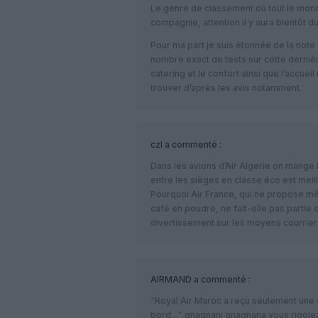
Le genre de classement où tout le monde
compagnie, attention il y aura bientôt
Pour ma part je suis étonnée de la note d
nombre exact de tests sur cette dernière
catering et le confort ainsi que l’accuei
trouver d’après les avis notamment.
czl
a commenté :
Dans les avions d’Air Algerie on mange 
entre les sièges en classe éco est meil
Pourquoi Air France, qui ne propose mê
café en poudre, ne fait-elle pas partie 
divertissement sur les moyens courrier
AIRMAND
a commenté :
“Royal Air Maroc a reçu seulement une é
bord…” gnagnani gnagnana vous rigolez 