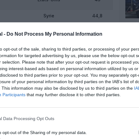
Syrie
44,8
Tadjikistan
43,3
l -
Do Not Process My Personal Information
Islande
42,8
to opt-out of the sale, sharing to third parties, or processing of your per
formation for targeted advertising by us, please use the below opt-out s
r selection. Please note that after your opt-out request is processed y
Russie
42,7
eing interest-based ads based on personal information utilized by us or
disclosed to third parties prior to your opt-out. You may separately opt-
Bulgarie
41,8
losure of your personal information by third parties on the IAB’s list of
. This information may also be disclosed by us to third parties on the
IA
Participants
that may further disclose it to other third parties.
Corée du Nord
39,2
37,5
l Data Processing Opt Outs
Ukraine
36,3
o opt-out of the Sharing of my personal data.