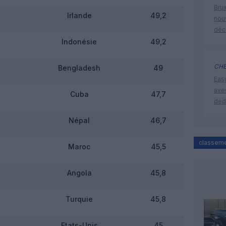
Brux
Irlande
49,2
nouv
déc
Indonésie
49,2
CHE
Bengladesh
49
Eas
ave
Cuba
47,7
déd
Népal
46,7
classem
Maroc
45,5
Angola
45,8
Turquie
45,8
Etats-Unis
45