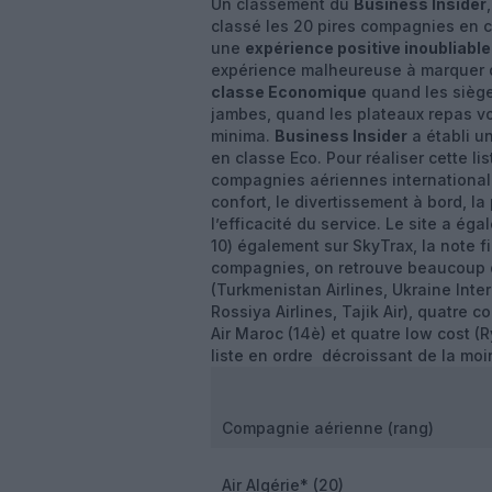
Un classement du
Business Insider
classé les 20 pires compagnies en 
une
expérience positive inoubliable
expérience malheureuse à marquer d
classe Economique
quand les sièges
jambes, quand les plateaux repas vou
minima.
Business Insider
a établi u
en classe Eco. Pour réaliser cette li
compagnies aériennes internationale
confort, le divertissement à bord, la
l’efficacité du service. Le site a ég
10) également sur SkyTrax, la note f
compagnies, on retrouve beaucoup d
(Turkmenistan Airlines, Ukraine Inter
Rossiya Airlines, Tajik Air), quatre 
Air Maroc (14è) et quatre low cost (R
liste en ordre décroissant de la moi
Compagnie aérienne (rang)
Air Algérie* (20)