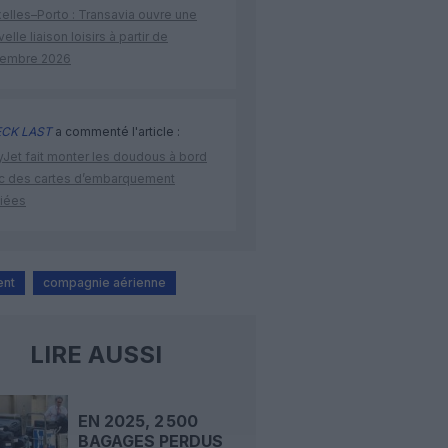
elles–Porto : Transavia ouvre une
elle liaison loisirs à partir de
embre 2026
CK LAST
a commenté l'article :
yJet fait monter les doudous à bord
c des cartes d’embarquement
iées
ent
compagnie aérienne
LIRE AUSSI
EN 2025, 2 500
BAGAGES PERDUS