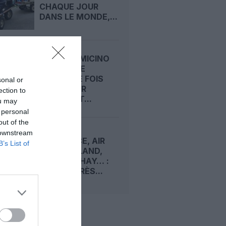
CHAQUE JOUR
DANS LE MONDE,...
ROME-FIUMICINO
SACRÉ UNE
NOUVELLE FOIS
sonal or
« MEILLEUR
ection to
AÉROPORT...
ou may
 personal
out of the
 downstream
AIR FRANCE, AIR
B’s List of
NEW ZEALAND,
ANA, CATHAY… :
LE PALMARÈS...