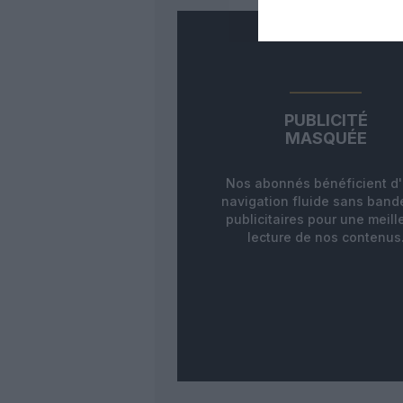
PUBLICITÉ
MASQUÉE
Nos abonnés bénéficient d
navigation fluide sans ban
publicitaires pour une meill
lecture de nos contenus