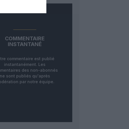
COMMENTAIRE
INSTANTANÉ
tre commentaire est publié
instantanément. Les
mentaires des non-abonnés
ne sont publiés qu'après
dération par notre équipe.