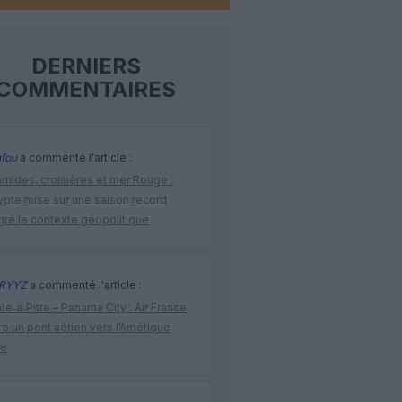
DERNIERS
COMMENTAIRES
fou
a commenté l'article :
amides, croisières et mer Rouge :
ypte mise sur une saison record
gré le contexte géopolitique
RYYZ
a commenté l'article :
te‑à‑Pitre – Panama City : Air France
e un pont aérien vers l’Amérique
ne