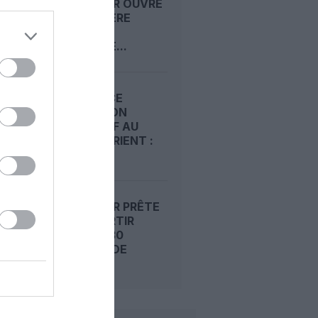
RIYADH AIR OUVRE
SA PREMIÈRE
ROUTE
RÉGULIÈRE...
AIR FRANCE
DURCIT SON
DISPOSITIF AU
MOYEN-ORIENT :
RIYAD,...
RIYADH AIR PRÊTE
À CONVERTIR
JUSQU’À 30
OPTIONS DE
BOEING...