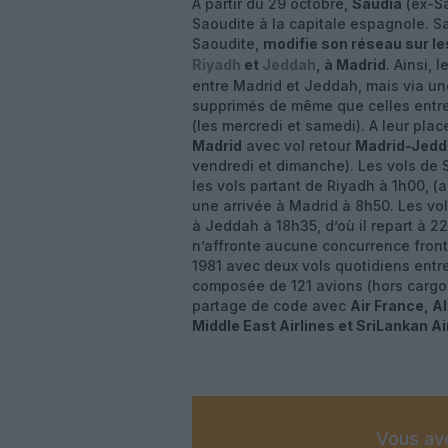
A partir du 29 octobre,
Saudia
(ex-Sa
Saoudite à la capitale espagnole. S
Saoudite,
modifie son réseau sur les
Riyadh
et
Jeddah
, à Madrid
. Ainsi, 
entre Madrid et Jeddah, mais via une
supprimés de même que celles entre 
(les mercredi et samedi). A leur pla
Madrid
avec vol retour
Madrid-Jedd
vendredi et dimanche). Les vols de 
les vols partant de Riyadh à 1h00, (
une arrivée à Madrid à 8h50. Les vol
à Jeddah à 18h35, d’où il repart à 2
n’affronte aucune concurrence front
1981 avec deux vols quotidiens entr
composée de 121 avions (hors cargo 
partage de code avec
Air France, Al
Middle East Airlines et SriLankan Ai
Vous ave