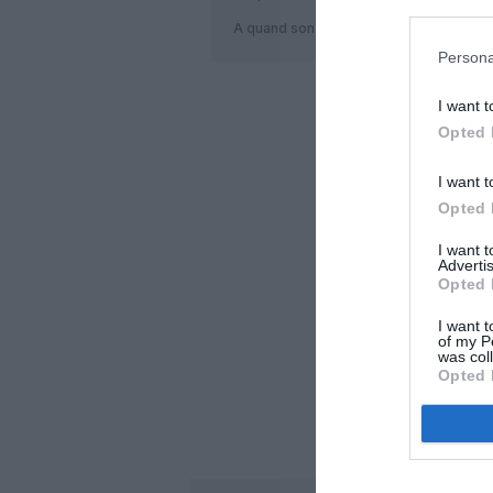
A quand son retour à DAKAR
Persona
I want t
LAISS
Opted 
I want t
Opted 
I want 
Advertis
Opted 
I want t
of my P
was col
Opted 