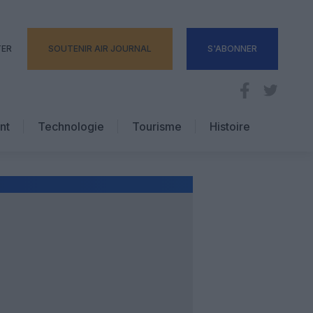
TER
SOUTENIR AIR JOURNAL
S'ABONNER
nt
Technologie
Tourisme
Histoire
Pratique
Hôtellerie
Voyages d’affaires