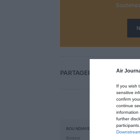
Soutenez
N
Air Journa
PARTAGER L'ARTICLE
If you wish 
sensitive in
confirm you
continue se
COM
information 
further disc
participants
BOU NDIAYE
a commenté :
Downstream 
Bonjour