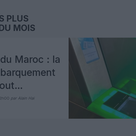
S PLUS
DU MOIS
du Maroc : la
mbarquement
out
 avec Pax
12h00
par Alain Hai