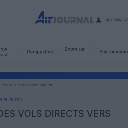
SE CONNEC
Low
Zoom sur
Perspective
Environneme
cost
…
Edito
En chiffres
Avis d’expert
 des vols directs vers Madrid
AJ Académie
lle liaison
Vidéo
DES VOLS DIRECTS VERS