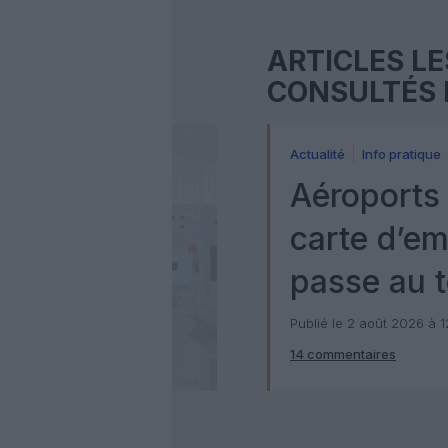
ARTICLES LE
CONSULTÉS 
Actualité
Info pratique
Aéroports 
carte d’e
passe au t
numérique
Publié le 2 août 2026 à 
14 commentaires
Check