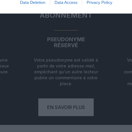
Data Deletion
Data Access
Privacy Policy
ABONNEMENT
PSEUDONYME
RÉSERVÉ
'une
Votre pseudonyme est validé à
Vo
deaux
partir de votre adresse mail,
eure
empêchant qu'un autre lecteur
com
.
publie un commentaire à votre
place.
mo
EN SAVOIR PLUS