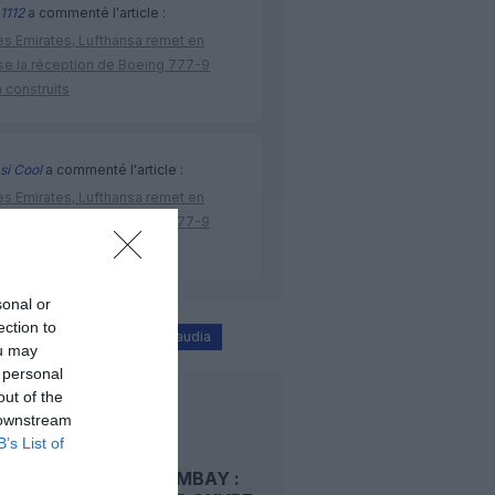
1112
a commenté l'article :
ès Emirates, Lufthansa remet en
se la réception de Boeing 777-9
 construits
si Cool
a commenté l'article :
ès Emirates, Lufthansa remet en
se la réception de Boeing 777-9
 construits
sonal or
ection to
Madrid
riyad
saudia
ou may
 personal
out of the
LIRE AUSSI
 downstream
B’s List of
RIYAD–BOMBAY :