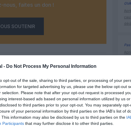
GVA
-nous, faites un don !
Apr
cau
déjà
OUS SOUTENIR
Pas 
Apr
cau
déjà
l -
Do Not Process My Personal Information
Facebook
Twitter
Pinterest
LinkedIn
Email
Print
to opt-out of the sale, sharing to third parties, or processing of your per
formation for targeted advertising by us, please use the below opt-out s
Djeddah
r selection. Please note that after your opt-out request is processed y
eing interest-based ads based on personal information utilized by us or
MENTAIRE(S)
disclosed to third parties prior to your opt-out. You may separately opt-
losure of your personal information by third parties on the IAB’s list of
. This information may also be disclosed by us to third parties on the
IA
6 juillet 2013 - 14 h 10 min
Participants
that may further disclose it to other third parties.