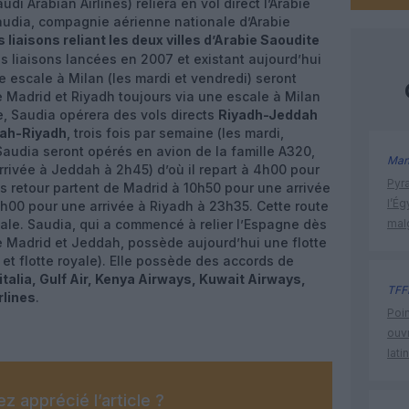
udi Arabian Airlines) reliera en vol direct l’Arabie
audia, compagnie aérienne nationale d’Arabie
 liaisons reliant les deux villes d’Arabie Saoudite
les liaisons lancées en 2007 et existant aujourd’hui
 escale à Milan (les mardi et vendredi) seront
Madrid et Riyadh toujours via une escale à Milan
ce, Saudia opérera des vols directs
Riyadh-Jeddah
ah-Riyadh
, trois fois par semaine (les mardi,
Saudia seront opérés en avion de la famille A320,
Man
arrivée à Jeddah à 2h45) d’où il repart à 4h00 pour
Pyr
s retour partent de Madrid à 10h50 pour une arrivée
l’Ég
2h00 pour une arrivée à Riyadh à 23h35. Cette route
ale. Saudia, qui a commencé à relier l’Espagne dès
mal
e Madrid et Jeddah, possède aujourd’hui une flotte
et flotte royale). Elle possède des accords de
italia, Gulf Air, Kenya Airways, Kuwait Airways,
TFF
rlines
.
Poin
ouvr
lati
z apprécié l’article ?