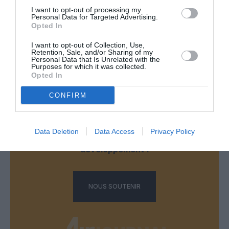
RÉPONDRE
I want to opt-out of processing my
Personal Data for Targeted Advertising.
Opted In
I want to opt-out of Collection, Use,
LAISSER UN COMMENTAIRE
Retention, Sale, and/or Sharing of my
Personal Data that Is Unrelated with the
Purposes for which it was collected.
Opted In
FAIRE UN DON
CONFIRM
Appel aux lecteurs !
Data Deletion
Data Access
Privacy Policy
Soutenez Air Journal participez
à son
développement !
NOUS SOUTENIR