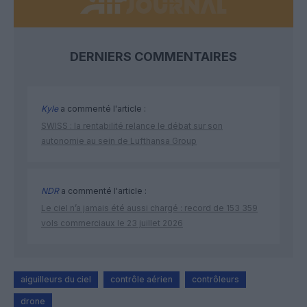
DERNIERS COMMENTAIRES
Kyle
a commenté l'article :
SWISS : la rentabilité relance le débat sur son
autonomie au sein de Lufthansa Group
NDR
a commenté l'article :
Le ciel n’a jamais été aussi chargé : record de 153 359
vols commerciaux le 23 juillet 2026
aiguilleurs du ciel
contrôle aérien
contrôleurs
drone