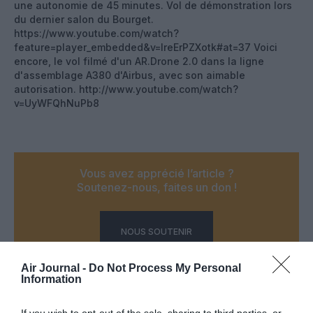
une autonomie de 45 minutes. Vol de démonstration lors
du dernier salon du Bourget.
https://www.youtube.com/watch?
feature=player_embedded&v=IreErPZXotk#at=37 Voici
encore, le vol filmé d'un AR.Drone 2.0 dans la ligne
d'assemblage A380 d'Airbus, avec son aimable
autorisation. http://www.youtube.com/watch?
v=UyWFQhNuPb8
Vous avez apprécié l’article ?
Soutenez-nous, faites un don !
NOUS SOUTENIR
Air Journal -
Do Not Process My Personal
Information