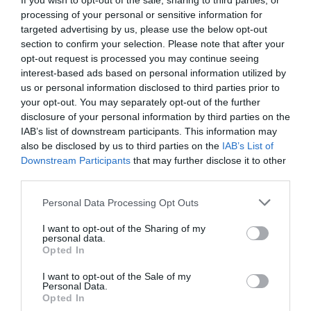
If you wish to opt-out of the sale, sharing to third parties, or
PARTAGER L'ARTICLE
processing of your personal or sensitive information for
targeted advertising by us, please use the below opt-out
section to confirm your selection. Please note that after your
opt-out request is processed you may continue seeing
Facebook
Twitter
Pinterest
LinkedIn
Email
Print
interest-based ads based on personal information utilized by
us or personal information disclosed to third parties prior to
your opt-out. You may separately opt-out of the further
disclosure of your personal information by third parties on the
COMMENTAIRE(S)
IAB’s list of downstream participants. This information may
also be disclosed by us to third parties on the
IAB’s List of
Downstream Participants
that may further disclose it to other
Flagoo
a commenté :
14 juillet 2013 - 12 h 37 min
third parties.
Ca fait moyennement rêver le contrôle aérien du futur… Ce
qu’il faut ce sont des systèmes fiables, sécurisés et
Personal Data Processing Opt Outs
ergonomiques. Le sans-fil n’est ni fiable ni sécurisé. Ceci dit
I want to opt-out of the Sharing of my
les systèmes du contrôle aérien français sont ancrés dans
personal data.
les années 1990 et il est grand temps de les moderniser, ne
Opted In
serait-ce que pour faire face aux exigences européennes.
Mais la Commission, dans le même temps veut réduire les
I want to opt-out of the Sale of my
redevances donc les capacités d’investissements des
Personal Data.
Opted In
prestataires…