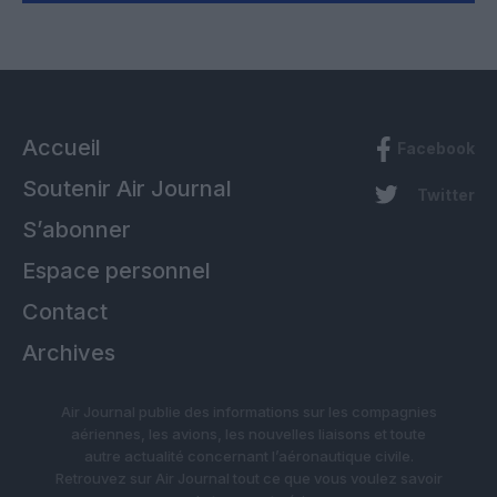
Accueil
Facebook
Soutenir Air Journal
Twitter
S’abonner
Espace personnel
Contact
Archives
Air Journal publie des informations sur les compagnies
aériennes, les avions, les nouvelles liaisons et toute
autre actualité concernant l’aéronautique civile.
Retrouvez sur Air Journal tout ce que vous voulez savoir