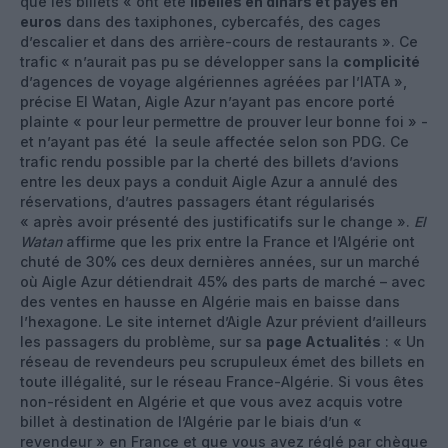
que les billets « ont été
libellés en dinars et payés en
euros
dans des taxiphones, cybercafés, des cages
d’escalier et dans des arrière-cours de restaurants ». Ce
trafic « n’aurait pas pu se développer sans la
complicité
d’agences de voyage algériennes agréées par l’IATA »,
précise El Watan, Aigle Azur n’ayant pas encore porté
plainte « pour leur permettre de prouver leur bonne foi » -
et n’ayant pas été la seule affectée selon son PDG. Ce
trafic rendu possible par la cherté des billets d’avions
entre les deux pays a conduit Aigle Azur a annulé des
réservations, d’autres passagers étant régularisés
« après avoir présenté des justificatifs sur le change ».
El
Watan
affirme que les prix entre la France et l’Algérie ont
chuté de 30% ces deux dernières années, sur un marché
où Aigle Azur détiendrait 45% des parts de marché – avec
des ventes en hausse en Algérie mais en baisse dans
l’hexagone. Le site internet d’Aigle Azur prévient d’ailleurs
les passagers du problème, sur sa
page Actualités
: « Un
réseau de revendeurs peu scrupuleux émet des billets en
toute illégalité, sur le réseau France-Algérie. Si vous êtes
non-résident en Algérie et que vous avez acquis votre
billet à destination de l’Algérie par le biais d’un «
revendeur » en France et que vous avez réglé par chèque