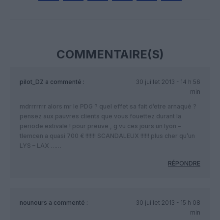
Facebook
Twitter
Pinterest
LinkedIn
Email
Print
COMMENTAIRE(S)
pilot_DZ
a commenté :
30 juillet 2013 - 14 h 56
min
mdrrrrrrr alors mr le PDG ? quel effet sa fait d’etre arnaqué ?
pensez aux pauvres clients que vous fouettez durant la
periode estivale ! pour preuve , g vu ces jours un lyon –
tlemcen a quasi 700 € !!!!!!! SCANDALEUX !!!!!! plus cher qu’un
LYS – LAX ……
RÉPONDRE
nounours
a commenté :
30 juillet 2013 - 15 h 08
min