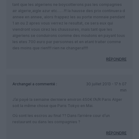
tant que les algeriens ne boycotterons pas les compagnies
air algerie,aigle azur etc……!!! la hausse des prix continuera d
annee en annee, alors frappez les au porte monnaie pendant
1 an ou 2 apres vous verrez le resultat, ce sera eux qui
viendront vous cirez les chaussures, mais tant que les
algeriens se conduirons comme des moutons en payant tous
les etes 700 euro par personnes et en etant traiter comme
des moins que rien!!!! rien ne changera!!!!!
RÉPONDRE
Archangel
a commenté :
30 juillet 2013 - 17 h 07
min
J’ai payé la semaine derniere environ 450€ l’A/R Paris Alger
soit la même chose que Paris Tokyo en Mai.
Où sont les escros au final ?? Dans l’arriére cour d’un
restaurant ou dans les compagnies ?
RÉPONDRE