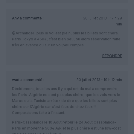
Anv
a commenté :
30 juillet 2013 - 17 h 29
min
@Archangel : plus le vol est plein, plus les billets sont chers.
Paris Tokyo à 450€, c’est bien peu, ou alors réservation faite
très en avance ou sur un vol peu remplis.
RÉPONDRE
wad
a commenté :
30 juillet 2013 - 19 h 12 min
Décidement, tous les ans il y a qui ont du mal à comprendre,
les Paris-Algérie ne sont pas plus chère, que les vols vers le
Maroc ou la Tunisie arrêtez de dire que les billets sont plus
chère sur l’Algérie car c’est faux de chez faux !!!
Comparaisons faite à l’instant.
Paris-Casablanca le 10 Aout retour le 24 Aout Casablanca-
Paris en moyenne 560€ A/R et le plus chère est une low-cost