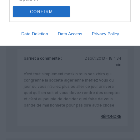
voleur. Ah Ah Ah, il ose tout pdt d’aigle Azur.
CONFIRM
Tous les Algériens de France vont leur dire stop! La colère
gronde partout dans la familles contre les vrais trafiquants qui
sont les dirigeants d’ Aigle Azur et d’ Air Algérie!
Data Deletion
Data Access
Privacy Policy
RÉPONDRE
barnet
a commenté :
2 août 2013 - 18 h 34
min
c’est tout simplement meskin tous ses zbirs qui
congrenne la societe algerienne mefiez vous du
jour ou vous n’aurez plus ou aller ce jour arrivera
quoi qu’il en soit et vous devez rendre des comptes
et c’est au peuple de decider quoi faire de vous
bande de mal honnete pour pas dire autre chose
RÉPONDRE