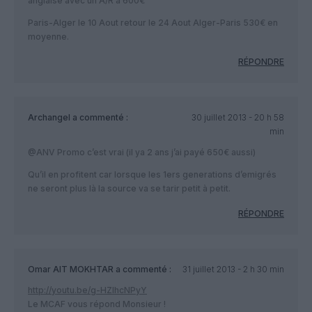
anglaise avec un A/R à 600€
Paris-Alger le 10 Aout retour le 24 Aout Alger-Paris 530€ en
moyenne.
RÉPONDRE
Archangel
a commenté :
30 juillet 2013 - 20 h 58
min
@ANV Promo c’est vrai (il ya 2 ans j’ai payé 650€ aussi)
Qu’il en profitent car lorsque les 1ers generations d’emigrés
ne seront plus là la source va se tarir petit à petit.
RÉPONDRE
Omar AIT MOKHTAR
a commenté :
31 juillet 2013 - 2 h 30 min
http://youtu.be/g-HZlhcNPyY
Le MCAF vous répond Monsieur !