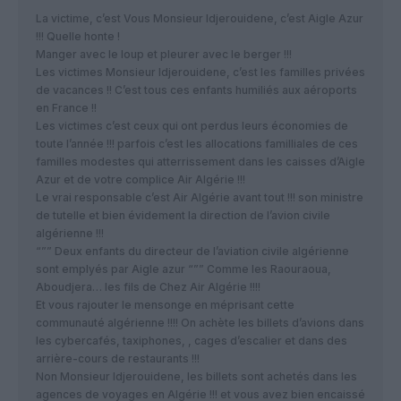
La victime, c’est Vous Monsieur Idjerouidene, c’est Aigle Azur
!!! Quelle honte !
Manger avec le loup et pleurer avec le berger !!!
Les victimes Monsieur Idjerouidene, c’est les familles privées
de vacances !! C’est tous ces enfants humiliés aux aéroports
en France !!
Les victimes c’est ceux qui ont perdus leurs économies de
toute l’année !!! parfois c’est les allocations familliales de ces
familles modestes qui atterrissement dans les caisses d’Aigle
Azur et de votre complice Air Algérie !!!
Le vrai responsable c’est Air Algérie avant tout !!! son ministre
de tutelle et bien évidement la direction de l’avion civile
algérienne !!!
“”” Deux enfants du directeur de l’aviation civile algérienne
sont emplyés par Aigle azur “”” Comme les Raouraoua,
Aboudjera… les fils de Chez Air Algérie !!!!
Et vous rajouter le mensonge en méprisant cette
communauté algérienne !!!! On achète les billets d’avions dans
les cybercafés, taxiphones, , cages d’escalier et dans des
arrière-cours de restaurants !!!
Non Monsieur Idjerouidene, les billets sont achetés dans les
agences de voyages en Algérie !!! et vous avez bien encaissé