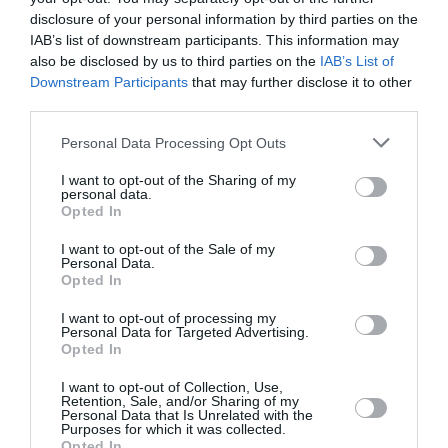
lamentable !!!
disclosure of your personal information by third parties on the
Plus jamais ça!!! ça suffit !!!
IAB’s list of downstream participants. This information may
le MCAF a demandé l’intervention RAPIDE du premier Ministre
also be disclosed by us to third parties on the
IAB’s List of
Abdelmalek SELLAL.
Downstream Participants
that may further disclose it to other
Tous ensemble pour un large rassemblement le 7 septembre
third parties.
à Paris.
le coordinateur du MCAF
Personal Data Processing Opt Outs
Omar AIT MOKHTAR
Paris, le 28/07/2013
I want to opt-out of the Sharing of my
personal data.
http://www.elwatan.com/actualite/idjerouidene-denonce-un-
Opted In
trafic-de-billets-28-07-2013-222699_109.php
I want to opt-out of the Sale of my
RÉPONDRE
Personal Data.
Opted In
I want to opt-out of processing my
Personal Data for Targeted Advertising.
moh
a commenté :
31 juillet 2013 - 16 h 06 min
Opted In
Je suis d’accord avec Omar Ait Mokhtar, le pdt d’Aigle Azur se
fout de notre poire.
I want to opt-out of Collection, Use,
Retention, Sale, and/or Sharing of my
On connait tous le coup classique du voleur qui crie au voleur
Personal Data that Is Unrelated with the
Purposes for which it was collected.
pour couvrir son forfait. Ici le voleur (Aigle azur) qui crie au
Opted In