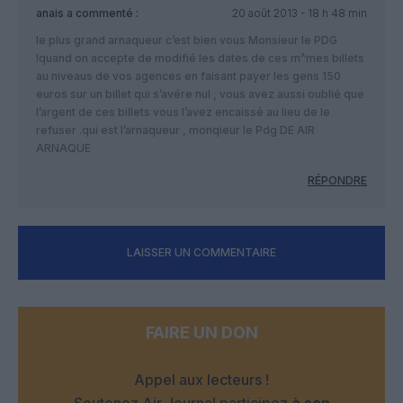
anais
a commenté :
20 août 2013 - 18 h 48 min
le plus grand arnaqueur c’est bien vous Monsieur le PDG
!quand on accepte de modifié les dates de ces m^mes billets
au niveaus de vos agences en faisant payer les gens 150
euros sur un billet qui s’avére nul , vous avez aussi oublié que
l’argent de ces billets vous l’avez encaissé au lieu de le
refuser .qui est l’arnaqueur , monqieur le Pdg DE AIR
ARNAQUE
RÉPONDRE
LAISSER UN COMMENTAIRE
FAIRE UN DON
Appel aux lecteurs !
Soutenez Air Journal participez
à son