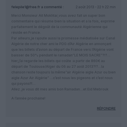
felepile1@free.fr
a commenté :
2 août 2013 - 22 h 22 min
Merci Monsieur Ait Mokhtar,vous avez fait un super bon
commentaire qui résume bien la situation et a la fois, exprime
parfaitement le dégoût de la communauté Algérienne qui
réside en France.
Par ailleurs,je rajoute aussi la promesse médiatisée sur Canal
Algérie de notre cher ami le PDG d’Air Algérie en annonçant
que les billets d’avion au départ de France vers l’Algérie vont
baisser de 50% pendant le ramadan”LE MOIS SACRE”?!?…
hier,j’ai regarde les billets qui coûte :a partir de 860€ au
départ de Toulouse/Alger du 06 au 27 août 2013?!?…la
chanson reste toujours la même”air Algérie aigle Azur ou bien
aigle Azur Air Algérie” …c’est nous les pigeons et c’est nous
qui payons!!!…
Allez ,je vous dit mes amis bon Ramadan…et Eid Mebrouk
A l’année prochaine!
RÉPONDRE