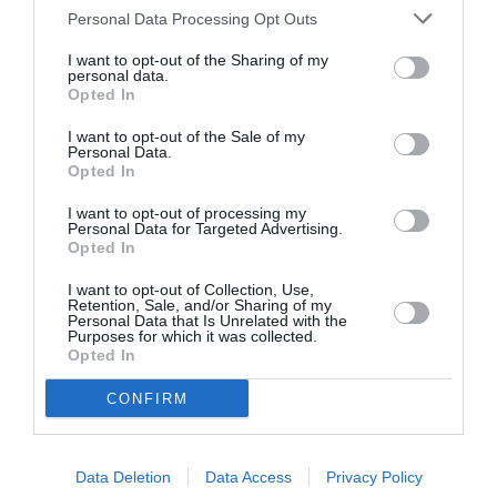
Personal Data Processing Opt Outs
I want to opt-out of the Sharing of my
Pas si Cool
a commenté l'article :
personal data.
19 h 23 sans escale : le Boeing 777F de National
Opted In
Airlines relie l’Écosse à l’Australie
I want to opt-out of the Sale of my
Personal Data.
Opted In
Dreamliner
a commenté l'article :
I want to opt-out of processing my
Royal Air Maroc : capacité record pour l’été, mais les
Personal Data for Targeted Advertising.
Opted In
prix des billets d’avion restent sous tension
I want to opt-out of Collection, Use,
Retention, Sale, and/or Sharing of my
Personal Data that Is Unrelated with the
Purposes for which it was collected.
air berlin
air seychelles
etihad airways
Opted In
partage de codes
CONFIRM
LIRE AUSSI
Data Deletion
Data Access
Privacy Policy