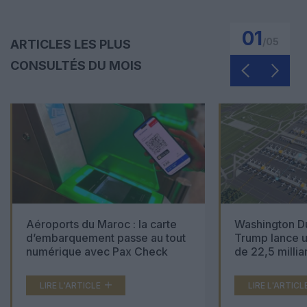
01
/
05
ARTICLES LES PLUS
CONSULTÉS DU MOIS
Aéroports du Maroc : la carte
Washington Du
d’embarquement passe au tout
Trump lance u
numérique avec Pax Check
de 22,5 millia
LIRE L'ARTICLE
LIRE L'ARTICL