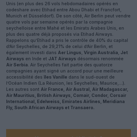
Unis (en plus des 26 vols hebdomadaires opérés en
codeshare avec Etihad entre Abou Dhabi et Francfort,
Munich et Düsseldorf). De son côté, Air Berlin peut vendre
quatre vols par semaine opérés par la compagnie
seychelloise entre Mahé et les Emirats Arabes Unis, en
plus des quatre déjà proposés via Etihad Airways.
Rappelons qu’Etihad a pris le contrôle de 40% du capital
d’Air Seychelles, de 29,21% de celui d’Air Berlin, et
également investi dans
Aer Lingus
,
Virgin Australia
,
Jet
Airways
en Inde et
JAT Airways
désormais renommée
Air Serbia
. Air Seychelles fait partie des quatorze
compagnies ayant signé un accord pour une meilleure
accessibilité des
îles Vanille
dans le sud-ouest de
l’Océan Indien (La Réunion, les Seychelles, Maurice,…).
Les autres sont
Air France, Air Austral, Air Madagascar,
Air Mauritius, British Airways, Comair, Condor, Corsair
International, Edelweiss, Emirates Airlines, Meridiana
Fly, South African Airways et Transaero.