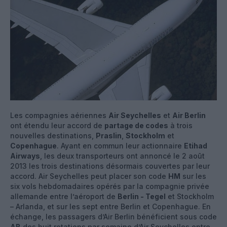
Les compagnies aériennes
Air Seychelles
et
Air Berlin
ont étendu leur accord de
partage de codes
à trois
nouvelles destinations,
Praslin
,
Stockholm
et
Copenhague
. Ayant en commun leur actionnaire
Etihad
Airways
, les deux transporteurs ont annoncé le 2 août
2013 les trois destinations désormais couvertes par leur
accord. Air Seychelles peut placer son code
HM
sur les
six vols hebdomadaires opérés par la compagnie privée
allemande entre l’aéroport de
Berlin - Tegel
et Stockholm
– Arlanda, et sur les sept entre Berlin et Copenhague. En
échange, les passagers d’Air Berlin bénéficient sous code
AB
des huit rotations par semaine d’Air Seychelles entre