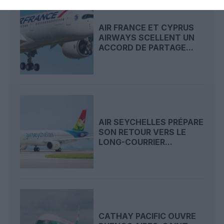
AIR FRANCE ET CYPRUS
AIRWAYS SCELLENT UN
ACCORD DE PARTAGE...
AIR SEYCHELLES PRÉPARE
SON RETOUR VERS LE
LONG-COURRIER...
CATHAY PACIFIC OUVRE