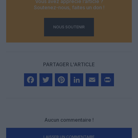
Vous avez apprécié l’article ?
Soutenez-nous, faites un don !
NOUS SOUTENIR
PARTAGER L'ARTICLE
Facebook
Twitter
Pinterest
LinkedIn
Email
Print
Aucun commentaire !
LAISSER UN COMMENTAIRE