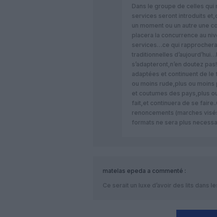
Dans le groupe de celles qu
services seront introduits et
un moment ou un autre une c
placera la concurrence au niv
services…ce qui rapprochera
traditionnelles d’aujourd’hui
s’adapteront,n’en doutez pas! 
adaptées et continuent de le f
ou moins rude,plus ou moins 
et coutumes des pays,plus o
fait,et continuera de se faire
renoncements (marches visés
formats ne sera plus necessai
matelas epeda
a commenté :
Ce serait un luxe d’avoir des lits dans le