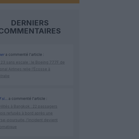
DERNIERS
COMMENTAIRES
per
a commenté l'article :
 23 sans escale : le Boeing 777F de
onal Airlines relie l’Écosse à
stralie
 si…
a commenté l'article :
vilités à Bangkok : 22 passagers
nois refusés à bord après une
se-poursuite, l’incident devient
lomatique