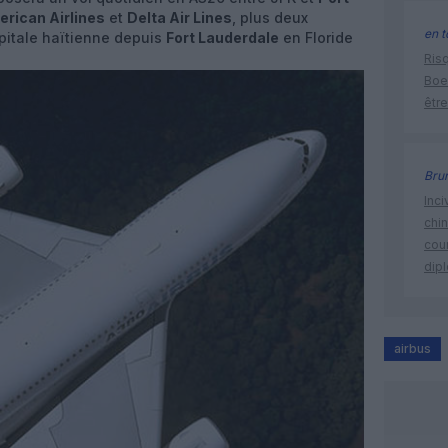
rican Airlines
et
Delta Air Lines
, plus deux
en t
pitale haïtienne depuis
Fort Lauderdale
en Floride
Risq
Boe
être
Bru
Inci
chi
cour
dip
airbus