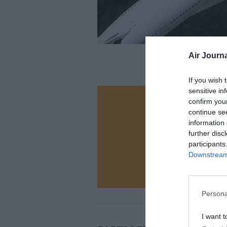
Air Journa
If you wish 
sensitive in
confirm you
Vous ave
continue se
Soutenez
information 
further disc
participants
Downstream 
N
Persona
I want t