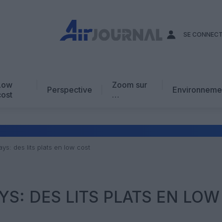
SE CONNEC
Low
Zoom sur
Perspective
Environneme
cost
…
Edito
En chiffres
Avis d’expert
ys: des lits plats en low cost
AJ Académie
Vidéo
YS: DES LITS PLATS EN LOW