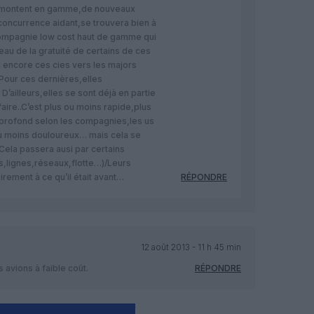
i montent en gamme,de nouveaux
,concurrence aidant,se trouvera bien à
ompagnie low cost haut de gamme qui
eau de la gratuité de certains de ces
 encore ces cies vers les majors
…Pour ces dernières,elles
D’ailleurs,elles se sont déjà en partie
aire..C’est plus ou moins rapide,plus
profond selon les compagnies,les us
u moins douloureux… mais cela se
..Cela passera ausi par certains
,lignes,réseaux,flotte…)/Leurs
rement à ce qu’il était avant…
RÉPONDRE
12 août 2013 - 11 h 45 min
s avions à faible coût.
RÉPONDRE