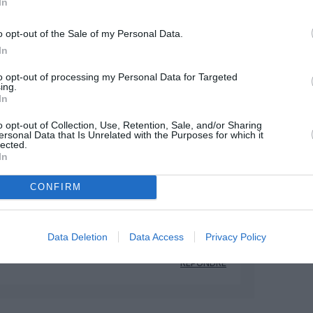
In
Facebook
Twitter
Pinterest
LinkedIn
Email
Print
o opt-out of the Sale of my Personal Data.
In
to opt-out of processing my Personal Data for Targeted
MENTAIRE(S)
ing.
In
o opt-out of Collection, Use, Retention, Sale, and/or Sharing
11 août 2013 - 10 h 32 min
ersonal Data that Is Unrelated with the Purposes for which it
lected.
In
 ces clients .
de JetBlue est du 4* versus celui de
CONFIRM
RÉPONDRE
Data Deletion
Data Access
Privacy Policy
11 août 2013 - 13 h 19 min
RÉPONDRE