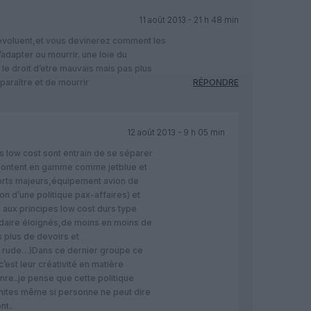
11 août 2013 - 21 h 48 min
 evoluent,et vous devinerez comment les
adapter ou mourrir. une loie du
e droit d’etre mauvais mais pas plus
paraître et de mourrir
RÉPONDRE
12 août 2013 - 9 h 05 min
s low cost sont entrain de se séparer
montent en gamme comme jetblue et
orts majeurs,équipement avion de
on d’une politique pax-affaires) et
 aux principes low cost durs type
daire éloignés,de moins en moins de
s plus de devoirs et
le rude…)Dans ce dernier groupe ce
c’est leur créativité en matière
nre..je pense que cette politique
imites même si personne ne peut dire
nt..