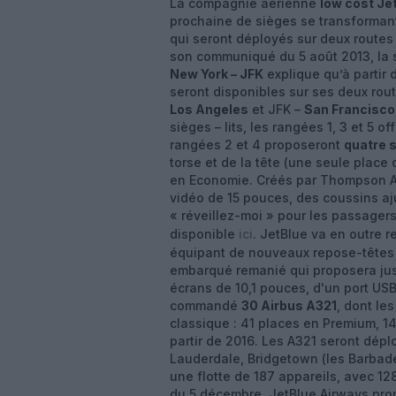
La compagnie aérienne
low cost Je
prochaine de sièges se transforman
qui seront déployés sur deux routes
son communiqué du 5 août 2013, la s
New York – JFK
explique qu’à partir
seront disponibles sur ses deux rout
Los Angeles
et JFK –
San Francisco
sièges – lits, les rangées 1, 3 et 5 
rangées 2 et 4 proposeront
quatre s
torse et de la tête (une seule place 
en Economie. Créés par Thompson Ae
vidéo de 15 pouces, des coussins a
« réveillez-moi » pour les passagers
disponible
ici
. JetBlue va en outre r
équipant de nouveaux repose-têtes 
embarqué remanié qui proposera jus
écrans de 10,1 pouces, d'un port USB
commandé
30 Airbus A321
, dont le
classique : 41 places en Premium, 1
partir de 2016. Les A321 seront dép
Lauderdale, Bridgetown (les Barbade
une flotte de 187 appareils, avec 1
du 5 décembre, JetBlue Airways pro