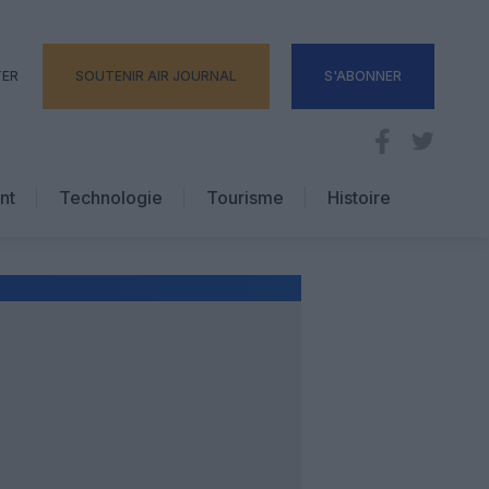
TER
SOUTENIR AIR JOURNAL
S'ABONNER
nt
Technologie
Tourisme
Histoire
Pratique
Hôtellerie
Voyages d’affaires