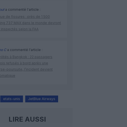
out
a commenté l'article :
ue de fissures : près de 1 500
ing 737 MAX dans le monde devront
 inspectés selon la FAA
no C
a commenté l'article :
vilités à Bangkok : 22 passagers
nois refusés à bord après une
se-poursuite, l’incident devient
lomatique
etats-unis
JetBlue Airways
LIRE AUSSI