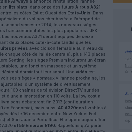
tBlue Airways
a annoncé l’installation l’année
t en
lits plats
, dans onze des futurs
Airbus A321
 entre les côtes Est et Ouest des
Etats-Unis
. Dans
pécialiste du vol pas cher basée à l’aéroport de
 du second semestre 2014, les nouveaux sièges
es transcontinentales les plus populaires : JFK –
. Les nouveaux A321 seront équipés de seize
offrant deux places côte-à-côte tandis que les
uites privées
avec cloison fermable au niveau du
Hel
de chaque côté de l’allée centrale), plus 143 places
19 h
ro Seating, les sièges Premium incluront un écran
justables, une fonction massage et un système
Nati
 désirant dormir tout leur saoul. Une
vidéo
est
l’Au
evoir ses sièges « normaux » l’année prochaine, les
ajustables, d’un système de divertissement
qu’à 100 chaînes de télévision DirectTV sur des
Sauf
 et d'une alimentation en 110 volts. La low cost a
Inci
s livraisons débuteront fin 2013 (configuration
49 en Economie), mais aussi
40 A320neo
livrables à
chi
loyés dès le 16 décembre entre New York et Fort
cour
s) et San Juan à Porto Rico. Elle opère aujourd’hui
dip
28 A320
et 59 Embraer E190
. Rappelons qu’à partir
posera un vol quotidien en A320 entre JFK et
Port-