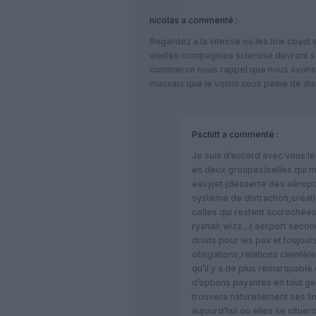
nicolas
a commenté :
Regardez a la vitesse ou les low coast
vieilles compagnies sclerose devront s’
commerce nous rappel que nous avons l
mauvais que le voisin sous peine de dis
Pschitt
a commenté :
Je suis d’accord avec vous:le
en deux groupes/celles qui 
easyjet (desserte des aérop
système de distraction,créati
celles qui restent accrochées
ryanair,wizz…( aerport secon
droits pour les pax et toujour
obligations,relations clientè
qu’il y a de plus remarquable 
d’options payantes en tout ge
trouvera naturellement ses l
aujourd’hui où elles se situero