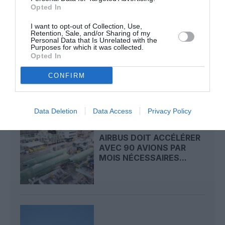
Opted In
I want to opt-out of Collection, Use,
Retention, Sale, and/or Sharing of my
Personal Data that Is Unrelated with the
INCIVILITÉS À BANGKOK :
Purposes for which it was collected.
22 PASSAGERS CHINOIS
Opted In
REFUSÉS À BORD...
CONFIRM
Data Deletion
Data Access
Privacy Policy
AIRBUS DOIT ACCÉLÉRER
AVEC 90 AVIONS PAR
MOIS NÉCESSAIRES...