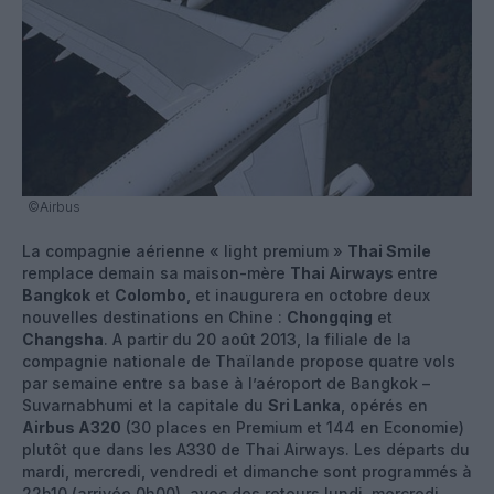
©Airbus
La compagnie aérienne « light premium »
Thai Smile
remplace demain sa maison-mère
Thai Airways
entre
Bangkok
et
Colombo
, et inaugurera en octobre deux
nouvelles destinations en Chine :
Chongqing
et
Changsha
. A partir du 20 août 2013, la filiale de la
compagnie nationale de Thaïlande propose quatre vols
par semaine entre sa base à l’aéroport de Bangkok –
Suvarnabhumi et la capitale du
Sri Lanka
, opérés en
Airbus A320
(30 places en Premium et 144 en Economie)
plutôt que dans les A330 de Thai Airways. Les départs du
mardi, mercredi, vendredi et dimanche sont programmés à
22h10 (arrivée 0h00), avec des retours lundi, mercredi,