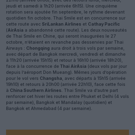
jeudi et samedi à 1h20 (arrivée 6h15). Une cinquième
rotation sera ajoutée fin septembre, le rythme devenant
quotidien fin octobre. Thai Smile est en concurrence sur
cette route avec
SriLankan Airlines
et
Cathay Pacific
(
AirAsia
a abandonné cette route). Les deux nouveautés
de Thai Smile en Chine, qui seront inaugurées le 27
octobre, n’étaient en revanche pas desservies par Thai
Airways :
Chongqing
aura droit à trois vols par semaine,
avec départ de Bangkok mercredi, vendredi et dimanche
à 11h20 (arrivée 15h15) et retour à 16h10 (arrivée 18h20),
face à la concurrence de
Thai AirAsia
(deux vols par jour
depuis l’aéroport Don Mueang). Mêmes jours d’opération
pour le vol vers
Changsha
, avec départs à 15h15 (arrivée
19h10) et retours à 20h00 (arrivée 22h10), face cette fois
à
China Southern Airlines
. Thai Smile va d’autre part
renforcer cet hiver les routes entre Phuket et Delhi (4 vols
par semaine), Bangkok et Mandalay (quotidien) et
Bangkok et Ahmedabad (4 par semaine).