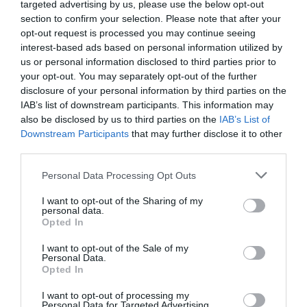
targeted advertising by us, please use the below opt-out
section to confirm your selection. Please note that after your
opt-out request is processed you may continue seeing
Helper
a commenté l'article :
interest-based ads based on personal information utilized by
19 h 23 sans escale : le Boeing 777F de National
us or personal information disclosed to third parties prior to
your opt-out. You may separately opt-out of the further
Airlines relie l’Écosse à l’Australie
disclosure of your personal information by third parties on the
IAB’s list of downstream participants. This information may
also be disclosed by us to third parties on the
IAB’s List of
Sauf si…
a commenté l'article :
Downstream Participants
that may further disclose it to other
Incivilités à Bangkok : 22 passagers chinois refusés à
third parties.
bord après une course-poursuite, l’incident devient
diplomatique
Personal Data Processing Opt Outs
I want to opt-out of the Sharing of my
personal data.
Opted In
Bangkok
chine
Sri Lanka
Thai Airways
I want to opt-out of the Sale of my
thai smile
Personal Data.
Opted In
I want to opt-out of processing my
LIRE AUSSI
Personal Data for Targeted Advertising.