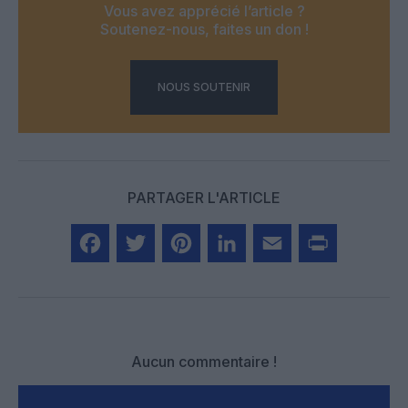
Vous avez apprécié l’article ?
Soutenez-nous, faites un don !
NOUS SOUTENIR
PARTAGER L'ARTICLE
Facebook
Twitter
Pinterest
LinkedIn
Email
Print
Aucun commentaire !