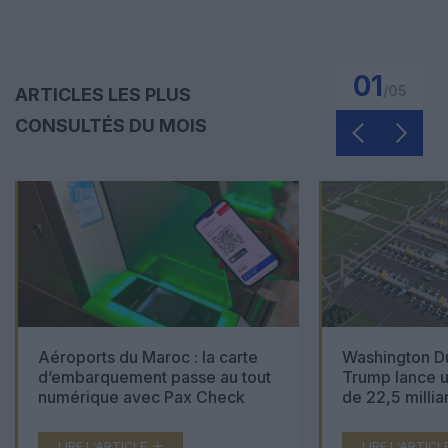
01
/
05
ARTICLES LES PLUS
CONSULTÉS DU MOIS
Aéroports du Maroc : la carte
Washington Du
d’embarquement passe au tout
Trump lance u
numérique avec Pax Check
de 22,5 millia
LIRE L'ARTICLE
LIRE L'ARTICL