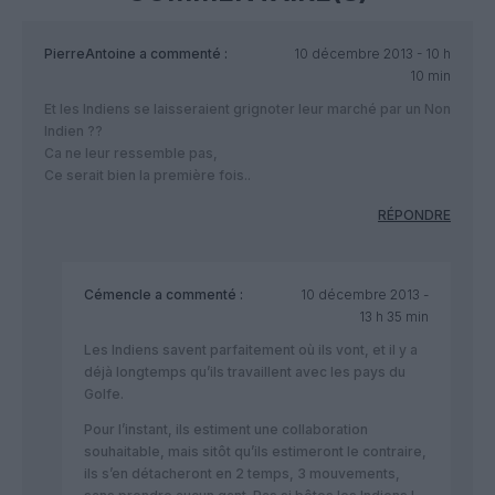
PierreAntoine
a commenté :
10 décembre 2013 - 10 h
10 min
Et les Indiens se laisseraient grignoter leur marché par un Non
Indien ??
Ca ne leur ressemble pas,
Ce serait bien la première fois..
RÉPONDRE
Cémencle
a commenté :
10 décembre 2013 -
13 h 35 min
Les Indiens savent parfaitement où ils vont, et il y a
déjà longtemps qu’ils travaillent avec les pays du
Golfe.
Pour l’instant, ils estiment une collaboration
souhaitable, mais sitôt qu’ils estimeront le contraire,
ils s’en détacheront en 2 temps, 3 mouvements,