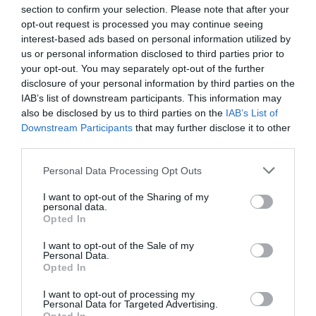
section to confirm your selection. Please note that after your
RÉPONDRE
opt-out request is processed you may continue seeing
interest-based ads based on personal information utilized by
us or personal information disclosed to third parties prior to
your opt-out. You may separately opt-out of the further
disclosure of your personal information by third parties on the
serge
a commenté :
10 décembre 2013 - 10 h
IAB’s list of downstream participants. This information may
16 min
also be disclosed by us to third parties on the
IAB’s List of
Etihad, c’est vraiment le nouveau Qualiflyer! Mais gageons
Downstream Participants
that may further disclose it to other
qu’ils feront mieux que la direction zurichoise de Swissair et
third parties.
sa désastreuse gestion de la fin des années 90…
Personal Data Processing Opt Outs
RÉPONDRE
I want to opt-out of the Sharing of my
personal data.
Opted In
lunedemiel
a commenté :
10 décembre 2013 - 14 h
I want to opt-out of the Sale of my
53 min
Personal Data.
Cémencle vous avez bien raison dés lors que ça les arranges
Opted In
ils travaillent avec eux mais si ils voient que non ils résilieront
I want to opt-out of processing my
facilement ces contrats
Personal Data for Targeted Advertising.