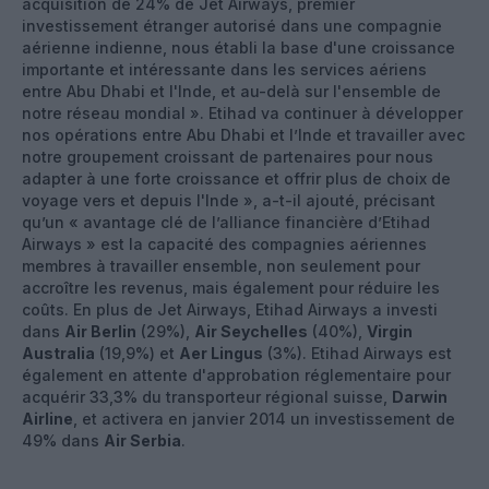
acquisition de 24% de Jet Airways, premier
investissement étranger autorisé dans une compagnie
aérienne indienne, nous établi la base d'une croissance
importante et intéressante dans les services aériens
entre Abu Dhabi et l'Inde, et au-delà sur l'ensemble de
notre réseau mondial ». Etihad va continuer à développer
nos opérations entre Abu Dhabi et l’Inde et travailler avec
notre groupement croissant de partenaires pour nous
adapter à une forte croissance et offrir plus de choix de
voyage vers et depuis l'Inde », a-t-il ajouté, précisant
qu’un « avantage clé de l’alliance financière d’Etihad
Airways » est la capacité des compagnies aériennes
membres à travailler ensemble, non seulement pour
accroître les revenus, mais également pour réduire les
coûts. En plus de Jet Airways, Etihad Airways a investi
dans
Air Berlin
(29%),
Air Seychelles
(40%),
Virgin
Australia
(19,9%) et
Aer Lingus
(3%). Etihad Airways est
également en attente d'approbation réglementaire pour
acquérir 33,3% du transporteur régional suisse,
Darwin
Airline
, et activera en janvier 2014 un investissement de
49% dans
Air Serbia
.