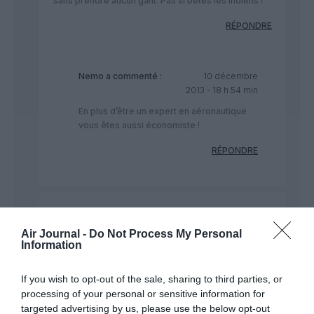
sans prendre aucun gant. Pas si bêtes les Indiens !
RÉPONDRE
Nemo
a commenté :
10 décembre
2013 - 18 h 54 min
En plus d’être un expert en aéronautique
vous êtes aussi économiste !
RÉPONDRE
Nemo
a commenté :
10 décembre 2013 -
18 h 53 min
Air Journal -
Do Not Process My Personal
Information
9W n’est pas la compagnie nationale indienne il me
semble, ce ne sont donc que des investisseurs
indiens (ou autre ?!) qui vendent leurs parts. Rien de
If you wish to opt-out of the sale, sharing to third parties, or
bien choquant. Regardez Virgin Atlantic, dont DL
processing of your personal or sensitive information for
détient 51% des parts si je ne me trompe pas.
targeted advertising by us, please use the below opt-out