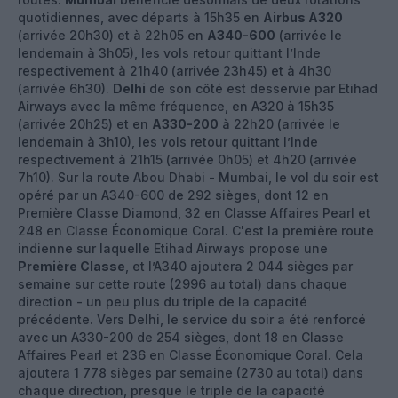
quotidiennes, avec départs à 15h35 en
Airbus A320
(arrivée 20h30) et à 22h05 en
A340-600
(arrivée le
lendemain à 3h05), les vols retour quittant l’Inde
respectivement à 21h40 (arrivée 23h45) et à 4h30
(arrivée 6h30).
Delhi
de son côté est desservie par Etihad
Airways avec la même fréquence, en A320 à 15h35
(arrivée 20h25) et en
A330-200
à 22h20 (arrivée le
lendemain à 3h10), les vols retour quittant l’Inde
respectivement à 21h15 (arrivée 0h05) et 4h20 (arrivée
7h10). Sur la route Abou Dhabi - Mumbai, le vol du soir est
opéré par un A340-600 de 292 sièges, dont 12 en
Première Classe Diamond, 32 en Classe Affaires Pearl et
248 en Classe Économique Coral. C'est la première route
indienne sur laquelle Etihad Airways propose une
Première Classe
, et l’A340 ajoutera 2 044 sièges par
semaine sur cette route (2996 au total) dans chaque
direction - un peu plus du triple de la capacité
précédente. Vers Delhi, le service du soir a été renforcé
avec un A330-200 de 254 sièges, dont 18 en Classe
Affaires Pearl et 236 en Classe Économique Coral. Cela
ajoutera 1 778 sièges par semaine (2730 au total) dans
chaque direction, presque le triple de la capacité