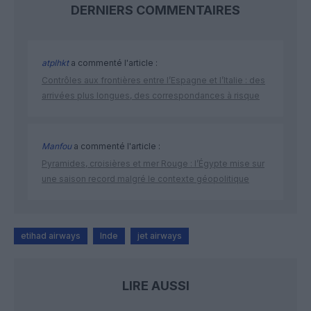
DERNIERS COMMENTAIRES
atplhkt
a commenté l'article :
Contrôles aux frontières entre l’Espagne et l’Italie : des
arrivées plus longues, des correspondances à risque
Manfou
a commenté l'article :
Pyramides, croisières et mer Rouge : l’Égypte mise sur
une saison record malgré le contexte géopolitique
etihad airways
Inde
jet airways
LIRE AUSSI