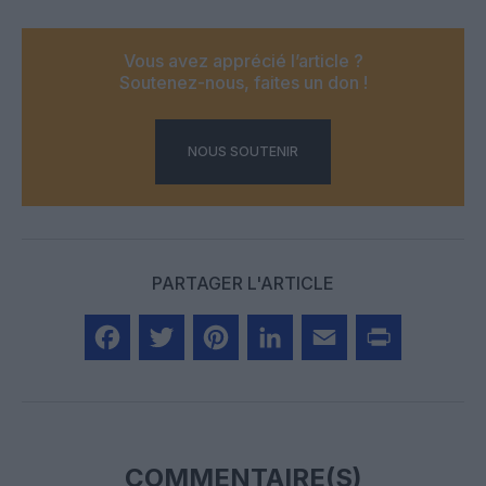
Vous avez apprécié l’article ?
Soutenez-nous, faites un don !
NOUS SOUTENIR
PARTAGER L'ARTICLE
Facebook
Twitter
Pinterest
LinkedIn
Email
Print
COMMENTAIRE(S)