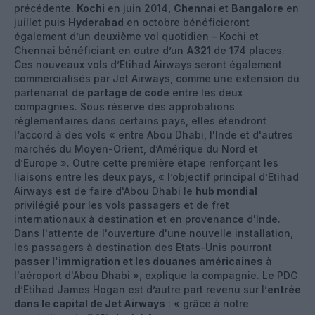
précédente.
Kochi
en juin 2014,
Chennai
et
Bangalore
en
juillet puis
Hyderabad
en octobre bénéficieront
également d’un deuxième vol quotidien – Kochi et
Chennai bénéficiant en outre d’un
A321
de 174 places.
Ces nouveaux vols d’Etihad Airways seront également
commercialisés par Jet Airways, comme une extension du
partenariat de
partage de code
entre les deux
compagnies. Sous réserve des approbations
réglementaires dans certains pays, elles étendront
l’accord à des vols « entre Abou Dhabi, l'Inde et d'autres
marchés du Moyen-Orient, d’Amérique du Nord et
d’Europe ». Outre cette première étape renforçant les
liaisons entre les deux pays, « l’objectif principal d’Etihad
Airways est de faire d'Abou Dhabi le
hub mondial
privilégié pour les vols passagers et de fret
internationaux à destination et en provenance d'Inde.
Dans l'attente de l'ouverture d'une nouvelle installation,
les passagers à destination des Etats-Unis pourront
passer l'immigration et les douanes américaines
à
l'aéroport d'Abou Dhabi », explique la compagnie. Le PDG
d’Etihad James Hogan est d’autre part revenu sur l’
entrée
dans le capital de Jet Airways
: « grâce à notre