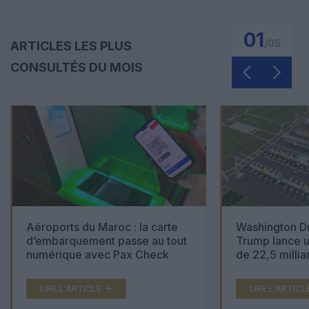
01
/
05
ARTICLES LES PLUS
CONSULTÉS DU MOIS
Aéroports du Maroc : la carte
Washington Du
d’embarquement passe au tout
Trump lance u
numérique avec Pax Check
de 22,5 millia
LIRE L'ARTICLE
LIRE L'ARTICL