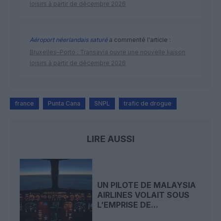
loisirs à partir de décembre 2026
Aéroport néerlandais saturé
a commenté l'article :
Bruxelles–Porto : Transavia ouvre une nouvelle liaison
loisirs à partir de décembre 2026
france
Punta Cana
SNPL
trafic de drogue
LIRE AUSSI
UN PILOTE DE MALAYSIA
AIRLINES VOLAIT SOUS
L’EMPRISE DE...