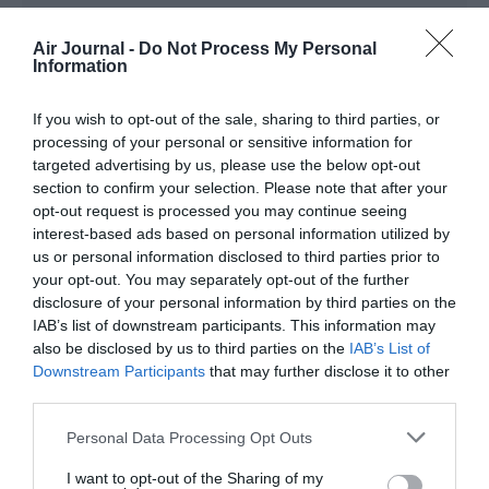
Simon
a commenté :
12 décembre 2013 - 19 h
05 min
Air Journal -
Do Not Process My Personal
Information
Malheureusement, je crains que ces deux pilotes ne soient
que des pions dans un jeu qui les dépasse complètement.
If you wish to opt-out of the sale, sharing to third parties, or
Espérons que le gouvernement français trouvera rapidement
processing of your personal or sensitive information for
un moyen de les sortir de de cauchemar.
Courage à eux et à leur famille.
targeted advertising by us, please use the below opt-out
section to confirm your selection. Please note that after your
RÉPONDRE
opt-out request is processed you may continue seeing
interest-based ads based on personal information utilized by
us or personal information disclosed to third parties prior to
your opt-out. You may separately opt-out of the further
trucmuche
a commenté :
13 décembre 2013 - 7 h 52
disclosure of your personal information by third parties on the
min
IAB’s list of downstream participants. This information may
Oui bien sur, on transporte un jeux de valises pour 350 kgs
also be disclosed by us to third parties on the
IAB’s List of
(en plus ou moins bon état, mais dans un jet privé, cherchez
Downstream Participants
that may further disclose it to other
l’erreur ) de nuit… Pour attérir sur un terrain secondaire en
third parties.
France, valises ne subissant bizarrement aucun contrôle des
autorités du pays de départ…. bref !
Personal Data Processing Opt Outs
Comment ces deux pilotes (ex chasseurs j’espére pas en
CPN, une honte pour l’armée française), ont ils été
I want to opt-out of the Sharing of my