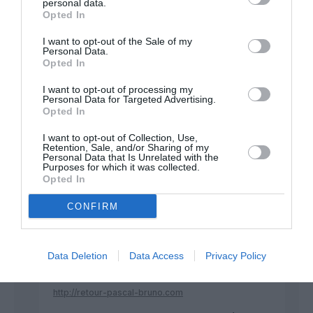
personal data.
remunérés, ou comment le sont ils… en tickets restaurant,
Opted In
bons d’achat FNAC….. QUEL FOUTAGE DE GUEULE ! LE SNPL
qui désormais soutien la voyoucratie volante.
I want to opt-out of the Sale of my
Personal Data.
RÉPONDRE
Opted In
I want to opt-out of processing my
Personal Data for Targeted Advertising.
G22
a commenté :
13 décembre 2013 - 9
Opted In
h 54 min
I want to opt-out of Collection, Use,
C’est vrai que le terrain de La Mole à st tropez est
Retention, Sale, and/or Sharing of my
Personal Data that Is Unrelated with the
secondaire, mais d’un autre côté c’est un terrain où
Purposes for which it was collected.
ill y a beaucoup d’activité affaires et du contrôle
Opted In
douanier. Quand à la rémunération de ces pilotes
c’est simple ils étaient juste des salariés qui ont fait
CONFIRM
le boulot pour lequel ils étaient rémunérés.
Cette histoire est un peu plus complexe que les
faits rapportés dans l’article et elle mérite autre
Data Deletion
Data Access
Privacy Policy
chose que des raccourcis et les certitudes de
certains.
http://retour-pascal-bruno.com