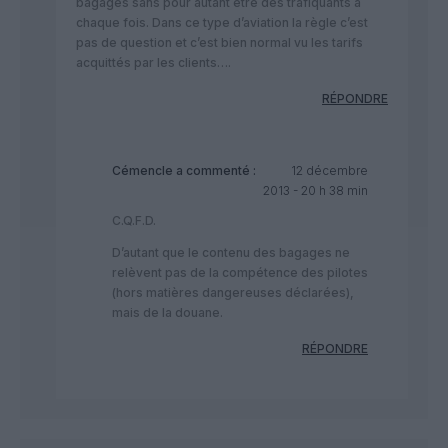
bagages sans pour autant être des trafiquants à
chaque fois. Dans ce type d’aviation la règle c’est
pas de question et c’est bien normal vu les tarifs
acquittés par les clients….
RÉPONDRE
Cémencle
a commenté :
12 décembre
2013 - 20 h 38 min
C.Q.F.D.
D’autant que le contenu des bagages ne
relèvent pas de la compétence des pilotes
(hors matières dangereuses déclarées),
mais de la douane.
RÉPONDRE