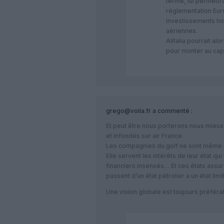
terme, lui permettra
réglementation Eur
investissements ho
aériennes.
Alitalia pourrait alo
pour monter au cap
grego@voila.fr
a commenté :
Et peut être nous porterons nous mieu
et infondés sur air France.
Les compagnies du golf ne sont même 
Elle servent les intérêts de leur état 
financiers insensés… Et ces états assuren
passent d’un état pétrolier a un état limi
Une vision globale est toujours préféra