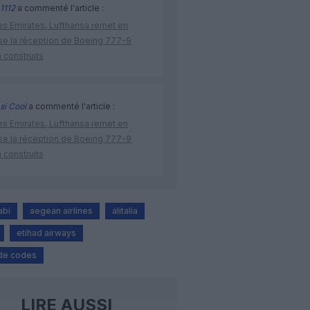
1112
a commenté l'article :
ès Emirates, Lufthansa remet en
se la réception de Boeing 777-9
 construits
si Cool
a commenté l'article :
ès Emirates, Lufthansa remet en
se la réception de Boeing 777-9
 construits
abi
aegean airlines
alitalia
etihad airways
de codes
LIRE AUSSI