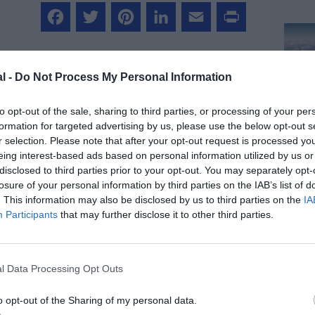
Facebook
Twitter
Pinterest
LinkedIn
Email
Print
l -
Do Not Process My Personal Information
MENTAIRE(S)
to opt-out of the sale, sharing to third parties, or processing of your per
formation for targeted advertising by us, please use the below opt-out s
r selection. Please note that after your opt-out request is processed y
20 décembre 2013 - 9 h 32 min
eing interest-based ads based on personal information utilized by us or
ligente en Europe
disclosed to third parties prior to your opt-out. You may separately opt-
u’avec AF/KLM qui ne se porte pas bien
losure of your personal information by third parties on the IAB’s list of
RÉPONDRE
. This information may also be disclosed by us to third parties on the
IA
Participants
that may further disclose it to other third parties.
20 décembre 2013 - 10 h 17 min
offre formelle à Alitalia et que celle-ci
l Data Processing Opt Outs
nditions, que les autorités italiennes
o opt-out of the Sharing of my personal data.