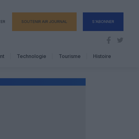
TER
SOUTENIR AIR JOURNAL
S'ABONNER
nt
Technologie
Tourisme
Histoire
Pratique
Hôtellerie
Voyages d’affaires