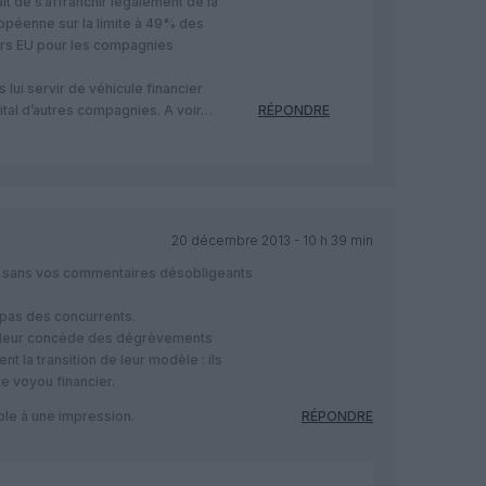
it de s’affranchir légalement de la
opéenne sur la limite à 49% des
rs EU pour les compagnies
rs lui servir de véhicule financier
ital d’autres compagnies. A voir…
RÉPONDRE
20 décembre 2013 - 10 h 39 min
x sans vos commentaires désobligeants
pas des concurrents.
qui leur concède des dégrèvements
t la transition de leur modèle : ils
te voyou financier.
ble à une impression.
RÉPONDRE