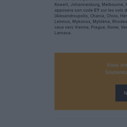
Koweït, Johannesburg, Melbourne, P
apposera son code
EY
sur les vols 
(Alexandroupolis, Chania, Chios, Hér
Lemnos, Mykonos, Mytilène, Rhodes,
ceux vers Vienne, Prague, Rome, Veni
Larnaca.
Vous ave
Soutenez
N