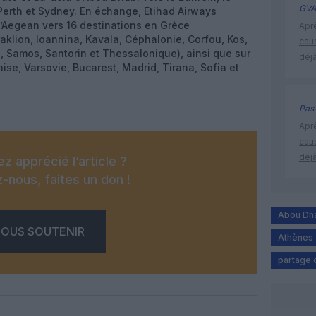
GVA
erth et Sydney. En échange, Etihad Airways
d’Aegean vers 16 destinations en Grèce
Apr
aklion, Ioannina, Kavala, Céphalonie, Corfou, Kos,
cau
 Samos, Santorin et Thessalonique), ainsi que sur
déjà
se, Varsovie, Bucarest, Madrid, Tirana, Sofia et
Pas 
Apr
cau
déjà
z apprécié l’article ?
-nous, faites un don !
Abou Dh
OUS SOUTENIR
Athènes
partage 