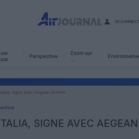
SE CONNEC
Low
Zoom sur
Perspective
Environneme
cost
…
Edito
En chiffres
Avis d’expert
litalia, signe avec Aegean Airlines
AJ Académie
pective
Vidéo
ITALIA, SIGNE AVEC AEGEAN