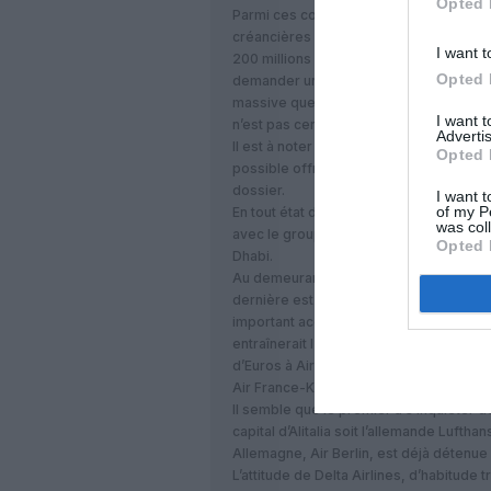
Opted 
Parmi ces conditions, on peut s’attend
créancières d’Alitalia la mise en place p
I want t
200 millions d’Euros en faveur du transp
Opted 
demander une restructuration de la dett
massive que celle réclamée par Air Fra
I want 
n’est pas certain d’emporter l’adhésion d
Advertis
Il est à noter que la même source (polit
Opted 
possible offre d’Etihad sur Alitalia n’ex
dossier.
I want t
of my P
En tout état de cause, l’investissement 
was col
avec le groupe franco-hollandais, part
Opted 
Dhabi.
Au demeurant, Air France-Klm reste actio
dernière est liée par son appartenance à
important accord de partage de codes. 
entraînerait l’obligation de verser des p
d’Euros à Air France-Klm. On imagine ma
Air France-Klm et Etihad se retrouverai
Il semble que le premier à s’inquiéter de
capital d’Alitalia soit l’allemande Luftha
Allemagne, Air Berlin, est déjà détenu
L’attitude de Delta Airlines, d’habitud