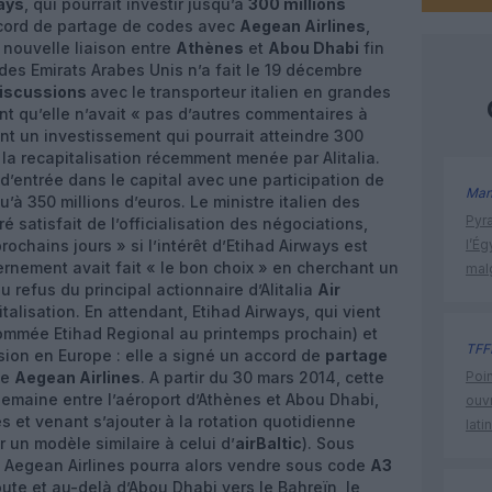
ays
, qui pourrait investir jusqu’à
300 millions
ccord de partage de codes avec
Aegean Airlines
,
 nouvelle liaison entre
Athènes
et
Abou Dhabi
fin
es Emirats Arabes Unis n’a fait le 19 décembre
discussions
avec le transporteur italien en grandes
nt qu’elle n’avait « pas d’autres commentaires à
nt un investissement qui pourrait atteindre 300
e la recapitalisation récemment menée par Alitalia.
d’entrée dans le capital avec une participation de
Man
’à 350 millions d’euros. Le ministre italien des
Pyr
é satisfait de l’officialisation des négociations,
rochains jours » si l’intérêt d’Etihad Airways est
l’Ég
vernement avait fait « le bon choix » en cherchant un
mal
u refus du principal actionnaire d’Alitalia
Air
italisation. En attendant, Etihad Airways, qui vient
mmée Etihad Regional au printemps prochain) et
TFF
sion en Europe : elle a signé un accord de
partage
ue
Aegean Airlines
. A partir du 30 mars 2014, cette
Poin
semaine entre l’aéroport d’Athènes et Abou Dhabi,
ouvr
s et venant s’ajouter à la rotation quotidienne
lati
r un modèle similaire à celui d’
airBaltic
). Sous
, Aegean Airlines pourra alors vendre sous code
A3
oute et au-delà d’Abou Dhabi vers le Bahreïn, le