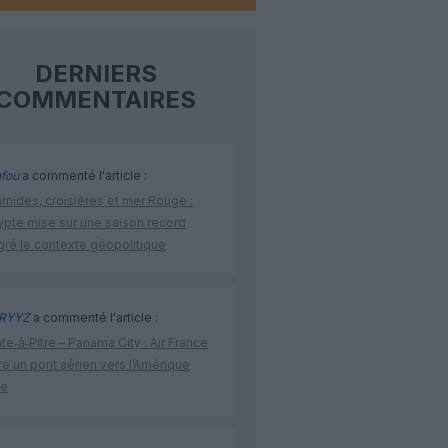
DERNIERS
COMMENTAIRES
fou
a commenté l'article :
amides, croisières et mer Rouge :
ypte mise sur une saison record
gré le contexte géopolitique
RYYZ
a commenté l'article :
te‑à‑Pitre – Panama City : Air France
e un pont aérien vers l’Amérique
ne