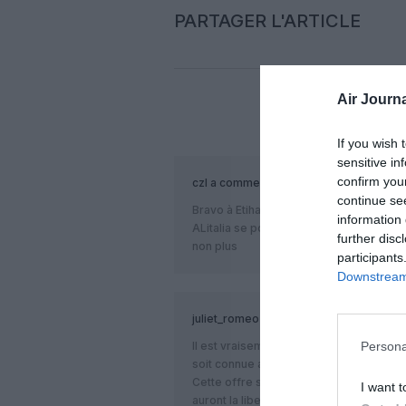
PARTAGER L'ARTICLE
Air Journa
COM
If you wish 
sensitive in
confirm you
czl
a commenté :
continue se
Bravo à Etihad pour son expansion intel
information 
ALitalia se portera mieux avec Etihad q
further disc
non plus
participants
Downstream 
juliet_romeo
a commenté :
Il est vraisemblable qu’Etihad fasse une 
Persona
soit connue avant le 25 décembre.
Cette offre sera cependant soumise à co
I want t
auront la liberté d’accepter ou non.