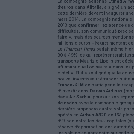
La compagnie aérienne
Etihad Airw
d’euros
dans
Alitalia
, a signé un a
cette dernière devant inaugurer une
mars 2014. La compagnie nationale d
2013 que
confirmer l’existence de 
difficultés, son communiqué précisa
faire », mais des sources mentionne
millions d’euros – l’exact montant d
Le
Financial Times
parlait même hier 
30 à 49%, ce qui représenterait jusqu
transports Maurizio Lippi s’est déclar
affirmant que l’on saura « dans les p
« réel ». Et il a souligné que le gou
nouvel investisseur étranger, suite a
France-KLM
de participer à la recap
d’investir dans
Darwin Airlines
(reno
dans
Air Serbia
, poursuit son expan
de codes
avec la compagnie grecq
dernière proposera quatre vols par 
opérés en
Airbus A320
de 168 place
d’Etihad entre les deux capitales (su
réserve d’approbation des autorités
les vols de sa partenaire sur cette r