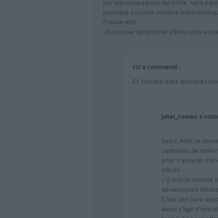
par les compagnies du Golfe, sera égal
participe à la joint-venture transatlant
France-Klm.
Un dossier qui promet d’être riche en 
czl
a commenté :
EY lancera dans quelques mo
juliet_romeo
a comm
Exact. Mais je dout
centaines de millio
pour s’assurer d’u
d’AUH.
J’y vois la volonté
développant Alitalia
C’est une pure spéc
aussi s’agir d’une s