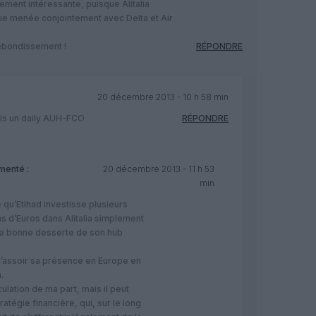
ement intéressante, puisque Alitalia
ique menée conjointement avec Delta et Air
rebondissement !
RÉPONDRE
20 décembre 2013 - 10 h 58 min
is un daily AUH-FCO
RÉPONDRE
enté :
20 décembre 2013 - 11 h 53
min
e qu’Etihad investisse plusieurs
ns d’Euros dans Alitalia simplement
ne bonne desserte de son hub
 d’assoir sa présence en Europe en
.
ulation de ma part, mais il peut
tratégie financière, qui, sur le long