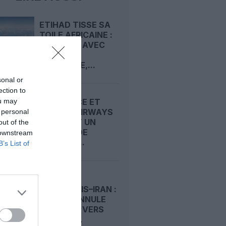
ETIHAD TISSE SA
TOILE AFRICAINE :
ACCORDS AVEC
FASTJET
ZIMBABWE,...
sonal or
ection to
ou may
AIR FRANCE ET
CYPRUS AIRWAYS
 personal
SCELLENT UN
out of the
ACCORD DE
 downstream
PARTAGE...
B’s List of
GUERRE
ÉTATS‑UNIS–IRAN :
ETIHAD ANNULE
DES VOLS VERS
BAHREÏN...