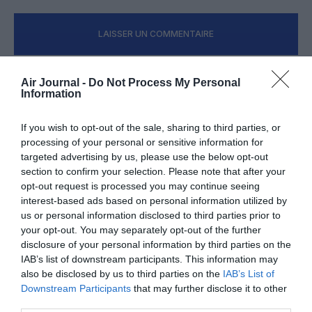
LAISSER UN COMMENTAIRE
Air Journal -
Do Not Process My Personal
Information
FAIRE UN DON
If you wish to opt-out of the sale, sharing to third parties, or
Appel aux lecteurs !
processing of your personal or sensitive information for
Soutenez Air Journal participez
à son
targeted advertising by us, please use the below opt-out
développement !
section to confirm your selection. Please note that after your
opt-out request is processed you may continue seeing
interest-based ads based on personal information utilized by
us or personal information disclosed to third parties prior to
NOUS SOUTENIR
your opt-out. You may separately opt-out of the further
disclosure of your personal information by third parties on the
IAB’s list of downstream participants. This information may
also be disclosed by us to third parties on the
IAB’s List of
Downstream Participants
that may further disclose it to other
third parties.