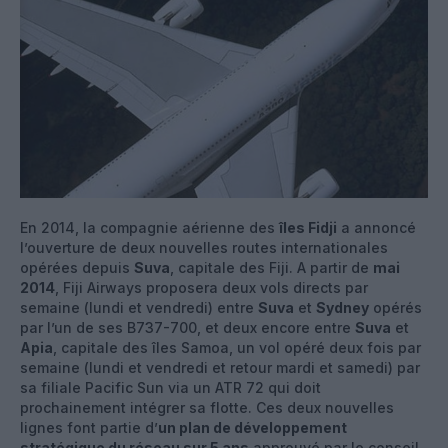
En 2014, la compagnie aérienne des
îles Fidji
a annoncé
l’ouverture de deux nouvelles routes internationales
opérées depuis
Suva
, capitale des Fiji. A partir de
mai
2014
, Fiji Airways proposera deux vols directs par
semaine (lundi et vendredi) entre
Suva
et
Sydney
opérés
par l’un de ses B737-700, et deux encore entre
Suva
et
Apia
, capitale des îles Samoa, un vol opéré deux fois par
semaine (lundi et vendredi et retour mardi et samedi) par
sa filiale Pacific Sun via un ATR 72 qui doit
prochainement intégrer sa flotte. Ces deux nouvelles
lignes font partie d’
un plan de développement
stratégique du réseau sur 5 ans
approuvé par le conseil