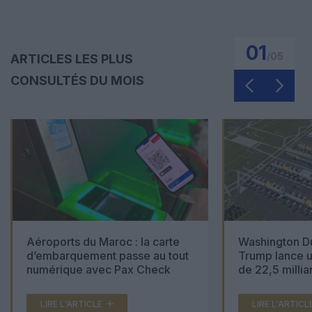
01
/
05
ARTICLES LES PLUS
CONSULTÉS DU MOIS
Aéroports du Maroc : la carte
Washington Du
d’embarquement passe au tout
Trump lance u
numérique avec Pax Check
de 22,5 millia
LIRE L'ARTICLE
LIRE L'ARTICL