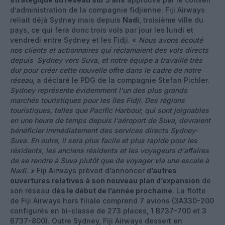
d’administration de la compagnie fidjienne. Fiji Airways
reliait déjà Sydney mais depuis
Nadi
, troisième ville du
pays, ce qui fera donc trois vols par jour les lundi et
vendredi entre Sydney et les Fidji. «
Nous avons écouté
nos clients et actionnaires qui réclamaient des vols directs
depuis Sydney vers Suva, et notre équipe a travaillé très
dur pour créer cette nouvelle offre dans le cadre de notre
réseau,
a déclaré le PDG de la compagnie Stefan Pichler.
Sydney représente évidemment l'un des plus grands
marchés touristiques pour les îles Fidji. Des régions
touristiques, telles que Pacific Harbour, qui sont joignables
en une heure de temps depuis l'aéroport de Suva, devraient
bénéficier immédiatement des services directs Sydney-
Suva. En outre, il sera plus facile et plus rapide pour les
résidents, les anciens résidents et les voyageurs d'affaires
de se rendre à Suva plutôt que de voyager via une escale à
Nadi. »
Fiji Airways prévoit d’annoncer
d’autres
ouvertures relatives à son nouveau plan d’expansion
de
son réseau d
ès le début de l’année prochaine
. La flotte
de Fiji Airways hors filiale comprend 7 avions (3A330-200
configurés en bi-classe de 273 places, 1 B737-700 et 3
B737-800). Outre Sydney, Fiji Airways dessert en