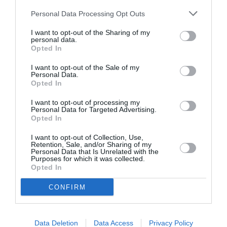
Personal Data Processing Opt Outs
DERNIERS COMMENTAIRES
I want to opt-out of the Sharing of my
personal data.
Opted In
Nico
a commenté l'article :
I want to opt-out of the Sale of my
A380 de Lufthansa : les « vrais » sièges hublot en
Personal Data.
classe Affaires deviennent payants
Opted In
I want to opt-out of processing my
Personal Data for Targeted Advertising.
Serge13
a commenté l'article :
Opted In
Pointe‑à‑Pitre – Panama City : Air France ouvre un pont
I want to opt-out of Collection, Use,
aérien vers l’Amérique latine
Retention, Sale, and/or Sharing of my
Personal Data that Is Unrelated with the
Purposes for which it was collected.
Opted In
fiji airways
Sydney
CONFIRM
LIRE AUSSI
Data Deletion
Data Access
Privacy Policy