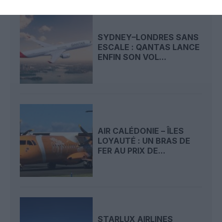
SYDNEY–LONDRES SANS
ESCALE : QANTAS LANCE
ENFIN SON VOL...
AIR CALÉDONIE – ÎLES
LOYAUTÉ : UN BRAS DE
FER AU PRIX DE...
STARLUX AIRLINES