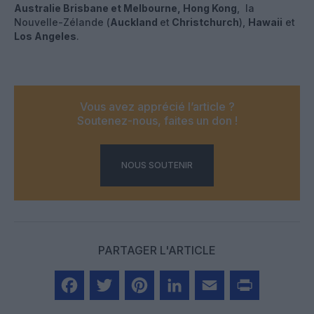
Australie Brisbane et Melbourne, Hong Kong
, la
Nouvelle-Zélande (
Auckland
et
Christchurch
),
Hawaii
et
Los Angeles
.
Vous avez apprécié l’article ?
Soutenez-nous, faites un don !
NOUS SOUTENIR
PARTAGER L'ARTICLE