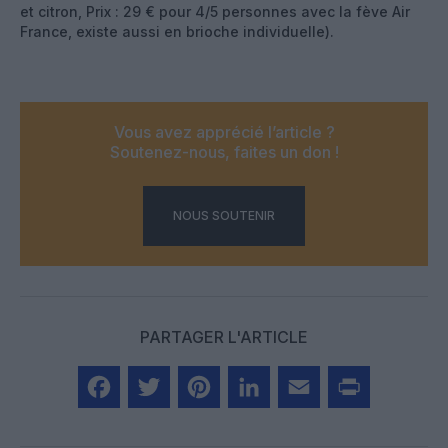
et citron, Prix : 29 € pour 4/5 personnes avec la fève Air
France, existe aussi en brioche individuelle).
Vous avez apprécié l’article ?
Soutenez-nous, faites un don !
NOUS SOUTENIR
PARTAGER L'ARTICLE
Facebook
Twitter
Pinterest
LinkedIn
Email
Print