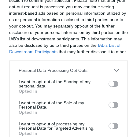
J'me marre
a commenté :
7 janvier 2014 - 19 h 19
section to confirm your selection. Please note that after your
min
opt-out request is processed you may continue seeing
interest-based ads based on personal information utilized by
“Subsidié”……??????Ca doit être au Français ce que
us or personal information disclosed to third parties prior to
le Yiddish est a l’Allemand……
your opt-out. You may separately opt-out of the further
disclosure of your personal information by third parties on the
RÉPONDRE
IAB’s list of downstream participants. This information may
also be disclosed by us to third parties on the
IAB’s List of
Downstream Participants
that may further disclose it to other
third parties.
Medzou
a commenté :
7 janvier 2014 - 17 h 49
min
Personal Data Processing Opt Outs
@CZL L’épiphanie est une fête religieuse, la galette des rois
I want to opt-out of the Sharing of my
est culturelle et dans sa forme n’existe pratiquement qu’en
personal data.
France (galette fourré à la frangipane). Qu’elle soit athée,
Opted In
agnostique, chrétienne, musulmane ou juive, tout le monde
I want to opt-out of the Sale of my
mange la galette des rois.
Personal Data.
Opted In
RÉPONDRE
I want to opt-out of processing my
Personal Data for Targeted Advertising.
Opted In
Joke
a commenté :
7 janvier 2014 - 19 h 12