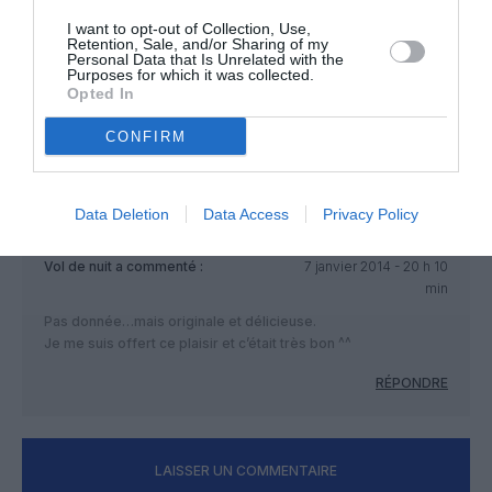
min
I want to opt-out of Collection, Use,
Retention, Sale, and/or Sharing of my
je suis le premier à en manger (pas par religion mais
Personal Data that Is Unrelated with the
pcq c’est bon !! lol) mais medzou vous n’êtes pas
Purposes for which it was collected.
Opted In
tout le monde beaucoup de personnes ne faîtes pas
l’épiphanie
CONFIRM
RÉPONDRE
Data Deletion
Data Access
Privacy Policy
Vol de nuit
a commenté :
7 janvier 2014 - 20 h 10
min
Pas donnée…mais originale et délicieuse.
Je me suis offert ce plaisir et c’était très bon ^^
RÉPONDRE
LAISSER UN COMMENTAIRE