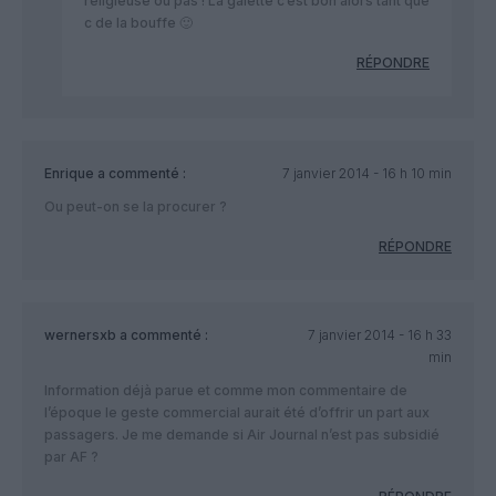
religieuse ou pas ! La galette c’est bon alors tant que
c de la bouffe 🙂
RÉPONDRE
Enrique
a commenté :
7 janvier 2014 - 16 h 10 min
Ou peut-on se la procurer ?
RÉPONDRE
wernersxb
a commenté :
7 janvier 2014 - 16 h 33
min
Information déjà parue et comme mon commentaire de
l’époque le geste commercial aurait été d’offrir un part aux
passagers. Je me demande si Air Journal n’est pas subsidié
par AF ?