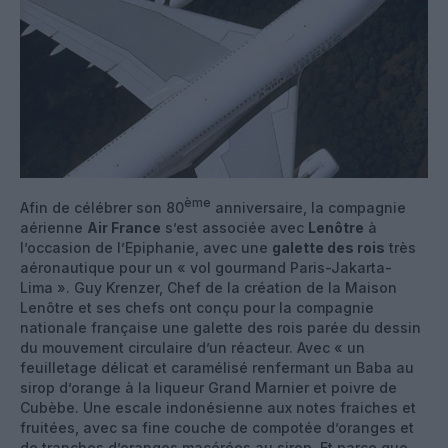
ème
Afin de célébrer son 80
anniversaire, la compagnie
aérienne
Air France
s’est associée avec
Lenôtre
à
l’occasion de l’Epiphanie, avec une
galette des rois
très
aéronautique pour un « vol gourmand Paris-Jakarta-
Lima ». Guy Krenzer, Chef de la création de la Maison
Lenôtre et ses chefs ont conçu pour la compagnie
nationale française une galette des rois parée du dessin
du mouvement circulaire d’un réacteur. Avec « un
feuilletage délicat et caramélisé renfermant un Baba au
sirop d’orange à la liqueur Grand Marnier et poivre de
Cubèbe. Une escale indonésienne aux notes fraiches et
fruitées, avec sa fine couche de compotée d’oranges et
de tranches d’oranges macérées au sirop. Et parce que