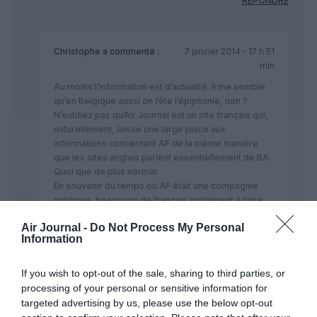
RÉPONDRE
Christophe
a commenté :
7 janvier 2014 - 17 h 51
min
Au moins l’information est d’actualité. Il me semble
qu’en Belgique aussi on fête l’épiphanie, non ?
N’oubliez pas qu’Air Journal est un site français qui,
naturellement, laisse une large place aux
informations concernant AF de la même manière
que les sites anglais parlent essentiellement de BA.
Quoi que de plus normal.
En souvenir du temps où AF était une compagnie
publique, beaucoup de français continuent à faire
chorus avec les anglos-saxons pour critiquer une
Air Journal -
Do Not Process My Personal
compagnie qui a pourtant énormément évolué. Si
Information
maintenant les belges s’y mettent aussi…
RÉPONDRE
If you wish to opt-out of the sale, sharing to third parties, or
processing of your personal or sensitive information for
targeted advertising by us, please use the below opt-out