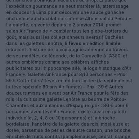
l’expédition gourmande ne peut s’arrêter là, atterrissage
en douceur à Lima pour découvrir une sauce ganache
onctueuse au chocolat noir intense Alto el sol du Pérou ».
La galette, en vente depuis le 2 janvier 2014, promet
selon Air France de « combler tous les globe-trotters du
goût, mais aussi les collectionneurs avertis ! Cachées
dans les galettes Lenôtre,
6 fèves
en édition limitée
retracent l’histoire de la compagnie aérienne au travers
de ses modèles de légende, de la Caravelle à l’A380, et
autres emblèmes comme ses célèbres affiches
publicitaires ou l'hippocampe ailé, le logo historique d'Air
France ». Galette Air France pour 8/10 personnes – Prix :
59 € Coffret de 7 fèves en édition limitée (la septième est
la fève spéciale 80 ans Air France) – Prix : 39 € Autres
douceurs mises en avant par Air France pour la fête des
rois : la cultissime galette Lenôtre au beurre de Poitou-
Charentes et aux amandes d’Espagne (prix : 36 € pour 6
personnes avec fève Air France, existe aussi en galette
individuelle, 2, 4, 8 ou 10 personnes) et la brioche
bordelaise, l’ancêtre de la galette des rois, moelleuse et
dorée, parsemée de perles de sucre casson, une brioche
enrichie de fruits confits (pamplemousse, cédrat, orange