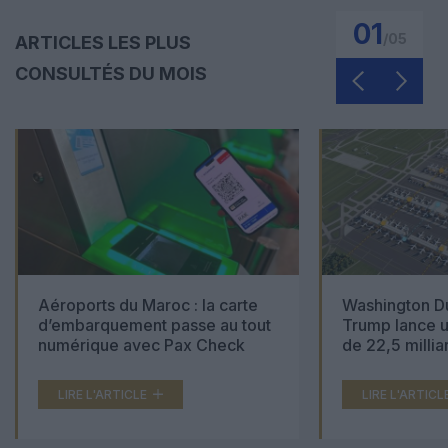
01
/
05
ARTICLES LES PLUS
CONSULTÉS DU MOIS
Aéroports du Maroc : la carte
Washington Du
d’embarquement passe au tout
Trump lance u
numérique avec Pax Check
de 22,5 millia
LIRE L'ARTICLE
LIRE L'ARTICL