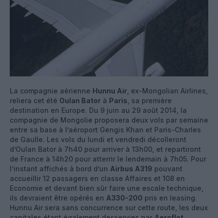
La compagnie aérienne
Hunnu Air
, ex-Mongolian Airlines,
reliera cet été
Oulan Bator
à
Paris
, sa première
destination en Europe. Du 9 juin au 29 août 2014, la
compagnie de Mongolie proposera deux vols par semaine
entre sa base à l’aéroport Gengis Khan et Paris-Charles
de Gaulle. Les vols du lundi et vendredi décolleront
d’Oulan Bator à 7h40 pour arriver à 13h00, et repartiront
de France à 14h20 pour atterrir le lendemain à 7h05. Pour
l’instant affichés à bord d’un
Airbus A319
pouvant
accueillir 12 passagers en classe Affaires et 108 en
Economie et devant bien sûr faire une escale technique,
ils devraient être opérés en
A330-200
pris en leasing.
Hunnu Air sera sans concurrence sur cette route, les deux
capitales étant également desservies par
Aeroflot
,