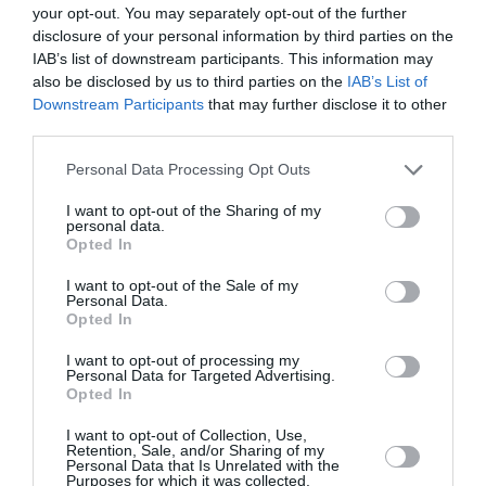
destination en Europe pour Hunnu Air.
your opt-out. You may separately opt-out of the further
disclosure of your personal information by third parties on the
RÉPONDRE
IAB’s list of downstream participants. This information may
also be disclosed by us to third parties on the
IAB’s List of
Downstream Participants
that may further disclose it to other
third parties.
Flop
a commenté :
12 février 2014 - 21 h 07
min
Personal Data Processing Opt Outs
Personne n’a un pète d’humour ici… 🙂 J’ai essayé Iran Air:
I want to opt-out of the Sharing of my
never again… en plus cette liaison n’est pas quotidienne…
personal data.
Quant aux Paris-Téhéran qui “sortent”, les plus “courts” sont
Opted In
via l’Allemagne sur LH, ou via l’Italie sur AZ, mais ce dernier
n’est pas non plus quotidien :-)… Les moins chers via la
I want to opt-out of the Sale of my
Turquie soir sur TK ou sur Pegasus… c’est ainsi!
Personal Data.
Opted In
RÉPONDRE
I want to opt-out of processing my
Personal Data for Targeted Advertising.
Opted In
fayfay37
a commenté :
13 février 2014 - 13 h
I want to opt-out of Collection, Use,
03 min
Retention, Sale, and/or Sharing of my
Personal Data that Is Unrelated with the
Y’a aussi Austrian via Vienne…
Purposes for which it was collected.