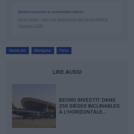
Badissi novembri
a commenté l'article :
Nice–Corse : ces vols électriques qui se profilent à
l’horizon 2030
Hunnu Air
Mongolie
Paris
LIRE AUSSI
BEOND INVESTIT DANS
256 SIÈGES INCLINABLES
À L’HORIZONTALE...