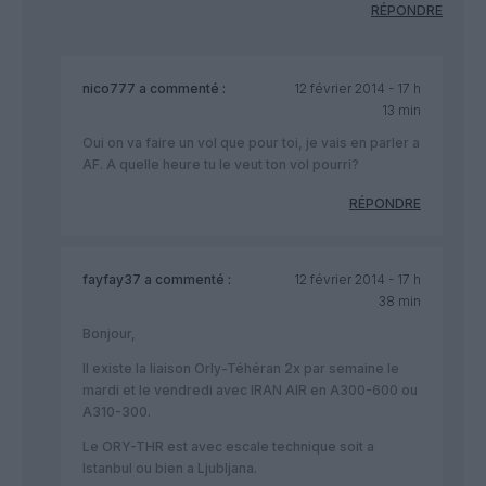
RÉPONDRE
nico777
a commenté :
12 février 2014 - 17 h
13 min
Oui on va faire un vol que pour toi, je vais en parler a
AF. A quelle heure tu le veut ton vol pourri?
RÉPONDRE
fayfay37
a commenté :
12 février 2014 - 17 h
38 min
Bonjour,
Il existe la liaison Orly-Téhéran 2x par semaine le
mardi et le vendredi avec IRAN AIR en A300-600 ou
A310-300.
Le ORY-THR est avec escale technique soit a
Istanbul ou bien a Ljubljana.