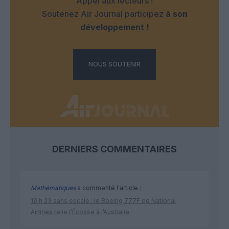
Appel aux lecteurs !
Soutenez Air Journal participez
à son
développement !
NOUS SOUTENIR
DERNIERS COMMENTAIRES
Mathématiques
a commenté l'article :
19 h 23 sans escale : le Boeing 777F de National
Airlines relie l’Écosse à l’Australie