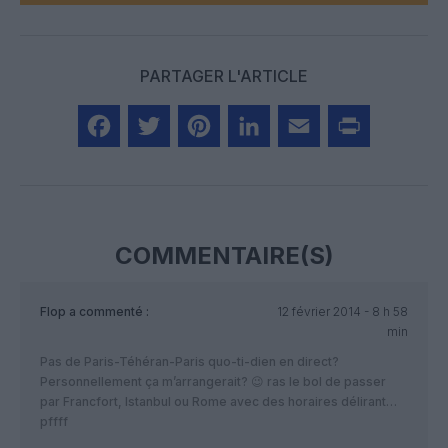
PARTAGER L'ARTICLE
Facebook
Twitter
Pinterest
LinkedIn
Email
Print
COMMENTAIRE(S)
Flop
a commenté :
12 février 2014 - 8 h 58
min
Pas de Paris-Téhéran-Paris quo-ti-dien en direct?
Personnellement ça m’arrangerait? 😉 ras le bol de passer
par Francfort, Istanbul ou Rome avec des horaires délirant…
pffff