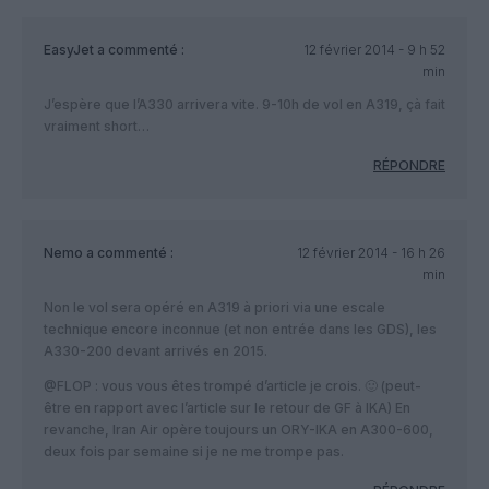
EasyJet
a commenté :
12 février 2014 - 9 h 52
min
J’espère que l’A330 arrivera vite. 9-10h de vol en A319, çà fait
vraiment short…
RÉPONDRE
Nemo
a commenté :
12 février 2014 - 16 h 26
min
Non le vol sera opéré en A319 à priori via une escale
technique encore inconnue (et non entrée dans les GDS), les
A330-200 devant arrivés en 2015.
@FLOP : vous vous êtes trompé d’article je crois. 🙂 (peut-
être en rapport avec l’article sur le retour de GF à IKA) En
revanche, Iran Air opère toujours un ORY-IKA en A300-600,
deux fois par semaine si je ne me trompe pas.