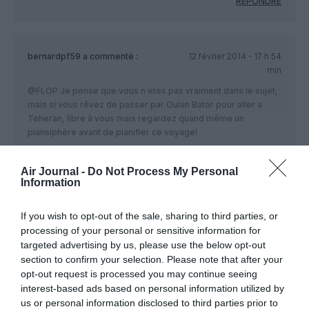
RÉPONDRE
bernardpf59
a commenté :
12 février 2014 - 17 h 54
min
@FLOP Je pense que vous n etes pas vraiment dans le sujet;
mais si vous rêvez de passer par Oulan Bator pour aller a
Teheran, libre à vous mais regardez quand même un
plansiphère avant de planifier ce voyage!
RÉPONDRE
Air Journal -
Do Not Process My Personal
Information
Cadu
a commenté :
12 février 2014 - 18 h 05
If you wish to opt-out of the sale, sharing to third parties, or
min
processing of your personal or sensitive information for
targeted advertising by us, please use the below opt-out
Enfin une liaison directe entre la France et la Mongolie ! C’est
section to confirm your selection. Please note that after your
même une première ! C’est une excellente nouvelle pour le
opt-out request is processed you may continue seeing
tourisme qui va favoriser les échanges commerciaux entre
interest-based ads based on personal information utilized by
ces deux pays. Cette liaison va, espérons-le, mettre en avant
la Mongolie sur le rang mondial avec cette première
us or personal information disclosed to third parties prior to