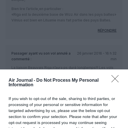
Bien lire l’article,en particulier :
«Riga est la deuxième base de Wizz Air dans les pays baltes»
Vilnius est bien en Lituanie mais fait partie des pays Baltes.
RÉPONDRE
Passager ayant vu son vol annulé
a
26 janvier 2016 - 16 h 32
commenté :
min
La liaison Beauvais Riga n’aura ps duré longtemps!!! Les vols
des derniers passagers ont même été annulés!!! 🙁
Air Journal -
Do Not Process My Personal
RÉPONDRE
Information
If you wish to opt-out of the sale, sharing to third parties, or
processing of your personal or sensitive information for
LAISSER UN COMMENTAIRE
targeted advertising by us, please use the below opt-out
section to confirm your selection. Please note that after your
opt-out request is processed you may continue seeing