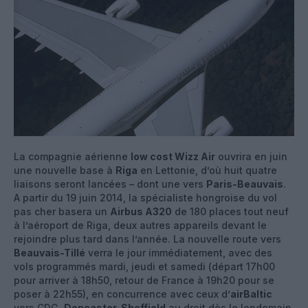
La compagnie aérienne
low cost Wizz Air
ouvrira en juin
une nouvelle base à
Riga
en Lettonie, d’où huit quatre
liaisons seront lancées – dont une vers
Paris-Beauvais
.
A partir du 19 juin 2014, la spécialiste hongroise du vol
pas cher basera un
Airbus A320
de 180 places tout neuf
à l’aéroport de Riga, deux autres appareils devant le
rejoindre plus tard dans l’année. La nouvelle route vers
Beauvais-Tillé
verra le jour immédiatement, avec des
vols programmés mardi, jeudi et samedi (départ 17h00
pour arriver à 18h50, retour de France à 19h20 pour se
poser à 22h55), en concurrence avec ceux d’
airBaltic
vers CDG.
Doncaster-Sheffield
au droit dès le lendemain