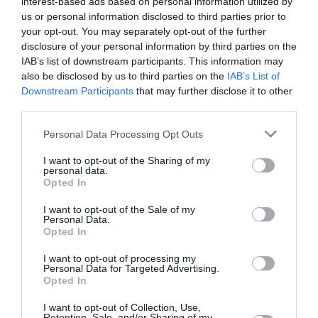
interest-based ads based on personal information utilized by
FAIRE UN DON
us or personal information disclosed to third parties prior to
your opt-out. You may separately opt-out of the further
Appel aux lecteurs !
disclosure of your personal information by third parties on the
IAB’s list of downstream participants. This information may
Soutenez Air Journal participez
à son
also be disclosed by us to third parties on the
IAB’s List of
développement !
Downstream Participants
that may further disclose it to other
third parties.
Personal Data Processing Opt Outs
NOUS SOUTENIR
I want to opt-out of the Sharing of my
personal data.
Opted In
I want to opt-out of the Sale of my
Personal Data.
Opted In
DERNIERS COMMENTAIRES
I want to opt-out of processing my
Personal Data for Targeted Advertising.
Opted In
NDR
a commenté l'article :
I want to opt-out of Collection, Use,
Retention, Sale, and/or Sharing of my