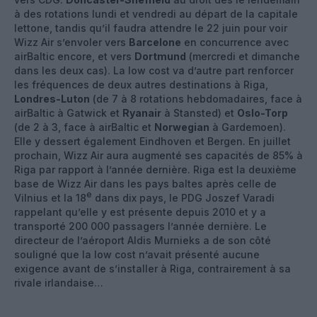
à des rotations lundi et vendredi au départ de la capitale
lettone, tandis qu’il faudra attendre le 22 juin pour voir
Wizz Air s’envoler vers
Barcelone
en concurrence avec
airBaltic encore, et vers
Dortmund
(mercredi et dimanche
dans les deux cas). La low cost va d’autre part renforcer
les fréquences de deux autres destinations à Riga,
Londres-Luton
(de 7 à 8 rotations hebdomadaires, face à
airBaltic à Gatwick et
Ryanair
à Stansted) et
Oslo-Torp
(de 2 à 3, face à airBaltic et
Norwegian
à Gardemoen).
Elle y dessert également Eindhoven et Bergen. En juillet
prochain, Wizz Air aura augmenté ses capacités de 85% à
Riga par rapport à l’année dernière. Riga est la deuxième
base de Wizz Air dans les pays baltes après celle de
e
Vilnius et la 18
dans dix pays, le PDG Joszef Varadi
rappelant qu’elle y est présente depuis 2010 et y a
transporté 200 000 passagers l’année dernière. Le
directeur de l’aéroport Aldis Murnieks a de son côté
souligné que la low cost n’avait présenté aucune
exigence avant de s’installer à Riga, contrairement à sa
rivale irlandaise…