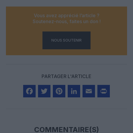
Vous avez apprécié l’article ?
Soutenez-nous, faites un don !
NOUS SOUTENIR
PARTAGER L'ARTICLE
Facebook
Twitter
Pinterest
LinkedIn
Email
Print
COMMENTAIRE(S)