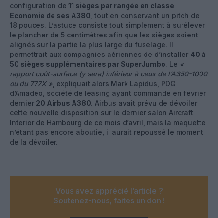
configuration de
11 sièges par rangée en classe
Economie de ses A380
, tout en conservant un pitch de
18 pouces. L’astuce consiste tout simplement à surélever
le plancher de 5 centimètres afin que les sièges soient
alignés sur la partie la plus large du fuselage. Il
permettrait aux compagnies aériennes de d’installer
40 à
50 sièges supplémentaires par SuperJumbo
. Le
«
rapport coût-surface (y sera) inférieur à ceux de l’A350-1000
ou du 777X »
, expliquait alors Mark Lapidus, PDG
d’Amadeo, société de leasing ayant commandé en février
dernier
20 Airbus A380
. Airbus avait prévu de dévoiler
cette nouvelle disposition sur le dernier salon Aircraft
Interior de Hambourg de ce mois d’avril, mais la maquette
n’étant pas encore aboutie, il aurait repoussé le moment
de la dévoiler.
Vous avez apprécié l’article ?
Soutenez-nous, faites un don !