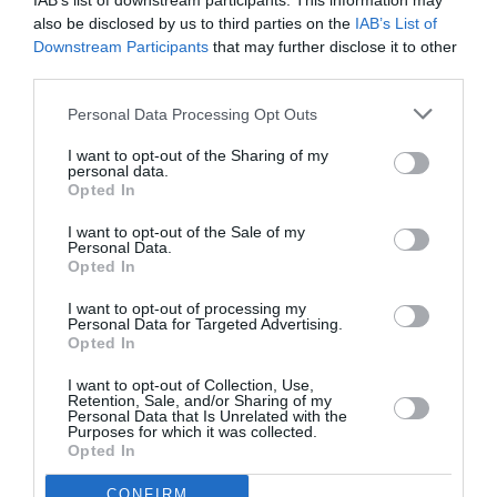
IAB’s list of downstream participants. This information may
1 ou 2 cm de moins n’a pas le même impact sur une personne
also be disclosed by us to third parties on the
IAB’s List of
de 1,60 m que sur une personne de 1,80 m. En plus de
Downstream Participants
that may further disclose it to other
pouvoir caser ses jambes normalement (je ne dis même pas
third parties.
“confortablement”), il y a la possibilité de lire un journal ou un
magazine plutôt à l’horizontale qu’à la verticale, de pouvoir
Personal Data Processing Opt Outs
ouvrir son ordinateur portable ou tout simplement de pouvoir
ajuster sa position pour être à peu près à l’aise. La diminution
I want to opt-out of the Sharing of my
personal data.
de l’épaisseur des sièges a déjà réduit le confort au niveau
Opted In
du dos. Pour des personnes qui souffrent de diverses
pathologies (lombalgies, arthrose, etc.), ce n’est pas une
I want to opt-out of the Sale of my
bonne nouvelle même pour un vol de 70 minutes.
Personal Data.
Opted In
RÉPONDRE
I want to opt-out of processing my
Personal Data for Targeted Advertising.
Opted In
Erik de Nice
a commenté :
28 avril 2014 - 9 h 46 min
I want to opt-out of Collection, Use,
Retention, Sale, and/or Sharing of my
Je mesure 1,81 et pèse 94 kilos et je vous assure que sans
Personal Data that Is Unrelated with the
prétendre évidemment voyager confortablement dans les
Purposes for which it was collected.
320 que je suis souvent amené à prendre (en plus,
Opted In
majoritairement Easy-Jet et parfois AF ou BA) je lis sans
problème mon magazine sans demander à mon voisin de
CONFIRM