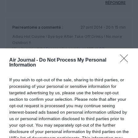
RÉPONDRE
Pierreantoine
a commenté :
27 avril 2014 - 20 h 15 min
Adieu Hot Cuisine ! Bye bye After Take Off Drinks ! No more
Oshibori !!
Vive le mini pitch ! Encore plus serrés en MC et CC.
J’aime le train. Ai pris un TGV de PAR à BCN. La beauté du
Air Journal -
Do Not Process My Personal
paysage n’en rend pas moins le trajet un peu long..au second
Information
voyage j’ai pris AF. Le MiniPitch a de l’avenir, c’est la loi du
succès. Dommage que les cies demeurent si pudiques sur
leurs efforts de rationalisation et réduction de coûts. Le pax
If you wish to opt-out of the sale, sharing to third parties, or
n’aurait qu’à y gagner, étant au moins considéré comme
processing of your personal or sensitive information for
élément clé du succès/ échec de ces messieurs dames
targeted advertising by us, please use the below opt-out
calculateurs.
section to confirm your selection. Please note that after your
opt-out request is processed you may continue seeing
RÉPONDRE
interest-based ads based on personal information utilized by
us or personal information disclosed to third parties prior to
your opt-out. You may separately opt-out of the further
disclosure of your personal information by third parties on the
RP
a commenté :
28 avril 2014 - 8 h 00 min