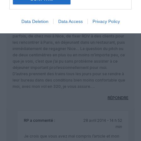
tenir la page de gauche (ou de droite bien sur), d’une part et
comme je le disais précédemment, pour des vols n’excèdent
pas 50 à 80 minutes, je ne suis pas du tout déçu du confort au
Data Deletion
Data Access
Privacy Policy
regard du temps qu’il me faudrait pour parcourir la même
distance avec d’autres moyens de transport. Il m’arrive
parfois, de chez moi à Nice, de fixer RDV à des clients pour
les rencontrer à Paris, en déjeunant dans un restaurant, puis
immédiatement de regagner Nice… La question du pitch ou
de deux centimètres en plus ou en moins m’importe peu, ce
que je vois, c’est que j’ai pu sans problème assister à ce
déjeuner important professionnellement pour moi.
D’autres prennent des trains tous les jours pour se rendre à
leur bureau dans des conditions bien moins confortable que
moi, avec mon vol en 320, je vous assure….
RÉPONDRE
RP
a commenté :
28 avril 2014 - 14 h 52
min
Je crois que vous avez mal compris l’article et mon