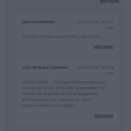
RÉPONDRE
piero
a commenté :
27 avril 2014 - 16 h 47
min
ça va pas changer grand chose, 2 cm au plus…
RÉPONDRE
Chris de Nice
a commenté :
27 avril 2014 - 16 h 59
min
Lit bien l’article … Tu comprendra peut-etre que
dans le cas du 320 ou du 380 l’augmentation du
nombre de siege est du a un aménagement
different et non une reduction du ” pitch”
(espacement entre les sieges)
RÉPONDRE