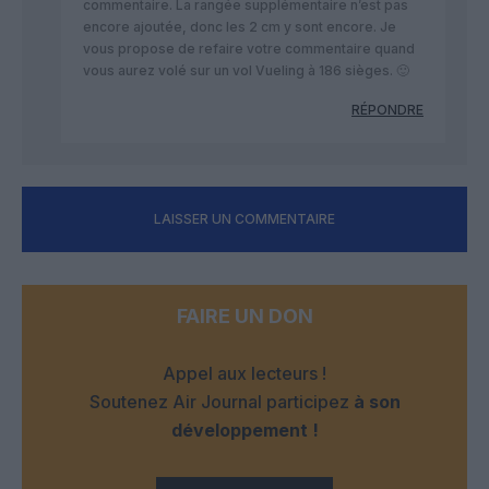
commentaire. La rangée supplémentaire n’est pas
encore ajoutée, donc les 2 cm y sont encore. Je
vous propose de refaire votre commentaire quand
vous aurez volé sur un vol Vueling à 186 sièges. 🙂
RÉPONDRE
LAISSER UN COMMENTAIRE
FAIRE UN DON
Appel aux lecteurs !
Soutenez Air Journal participez
à son
développement !