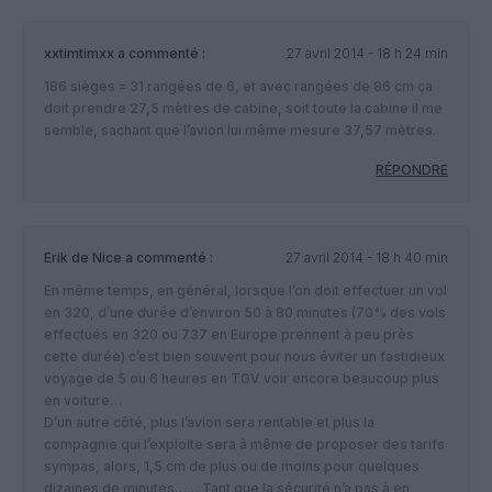
xxtimtimxx
a commenté :
27 avril 2014 - 18 h 24 min
186 sièges = 31 rangées de 6, et avec rangées de 86 cm ça
doit prendre 27,5 mètres de cabine, soit toute la cabine il me
semble, sachant que l’avion lui même mesure 37,57 mètres.
RÉPONDRE
Erik de Nice
a commenté :
27 avril 2014 - 18 h 40 min
En même temps, en général, lorsque l’on doit effectuer un vol
en 320, d’une durée d’environ 50 à 80 minutes (70% des vols
effectués en 320 ou 737 en Europe prennent à peu près
cette durée) c’est bien souvent pour nous éviter un fastidieux
voyage de 5 ou 6 heures en TGV voir encore beaucoup plus
en voiture…
D’un autre côté, plus l’avion sera rentable et plus la
compagnie qui l’exploite sera à même de proposer des tarifs
sympas, alors, 1,5 cm de plus ou de moins pour quelques
dizaines de minutes…… Tant que la sécurité n’a pas à en