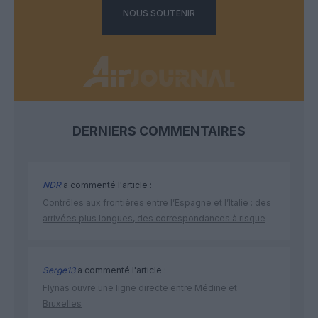
NOUS SOUTENIR
DERNIERS COMMENTAIRES
NDR
a commenté l'article :
Contrôles aux frontières entre l’Espagne et l’Italie : des
arrivées plus longues, des correspondances à risque
Serge13
a commenté l'article :
Flynas ouvre une ligne directe entre Médine et
Bruxelles