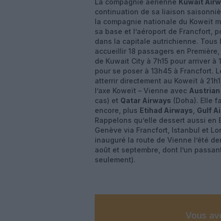
La compagnie aérienne
Kuwait Air
continuation de sa liaison saisonni
la compagnie nationale du Koweït mo
sa base et l’aéroport de Francfort, p
dans la capitale autrichienne. Tous
accueillir 18 passagers en Première
de Kuwait City à 7h15 pour arriver à
pour se poser à 13h45 à Francfort. L
atterrir directement au Koweït à 21h
l’axe Koweït – Vienne avec
Austrian 
cas) et
Qatar Airways
(Doha). Elle f
encore, plus
Etihad Airways
,
Gulf Ai
Rappelons qu’elle dessert aussi en E
Genève via Francfort, Istanbul et 
inauguré la route de Vienne l’été de
août et septembre, dont l’un passant 
seulement).
Vous ave