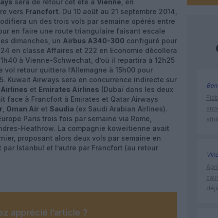
ways
sera de retour cet été à
Vienne
, en
ère vers
Francfort
. Du 10 août au 21 septembre 2014,
difiera un des trois vols par semaine opérés entre
our en faire une route triangulaire faisant escale
 les dimanches, un
Airbus A340-300
configuré pour
, 24 en classe Affaires et 222 en Economie décollera
 11h40 à Vienne-Schwechat, d’où il repartira à 12h25
e vol retour quittera l’Allemagne à 15h00 pour
15. Kuwait Airways sera en concurrence indirecte sur
Ben
Airlines
et
Emirates Airlines
(Dubaï dans les deux
Fia
ait face à Francfort à Emirates et Qatar Airways
r
,
Oman Air
et
Saudia
(ex Saudi Arabian Airlines).
ano
urope Paris trois fois par semaine via Rome,
attr
Londres-Heathrow. La compagnie koweïtienne avait
rnier, proposant alors deux vols par semaine en
par Istanbul et l’autre par Francfort (au retour
Vin
Apr
cau
déjà
z apprécié l’article ?