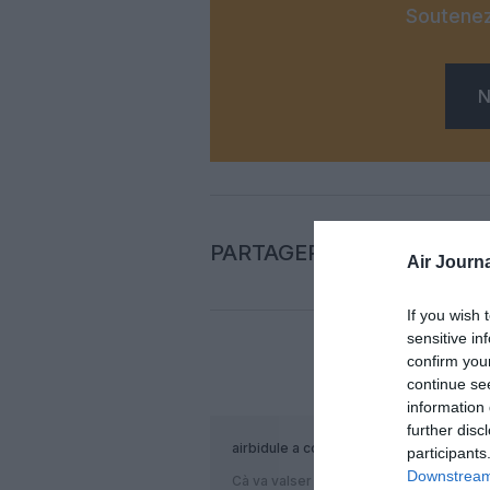
Soutenez
N
PARTAGER L'ARTICLE
Air Journa
If you wish 
sensitive in
confirm you
COM
continue se
information 
further disc
airbidule
a commenté :
participants
Downstream 
Cà va valser !