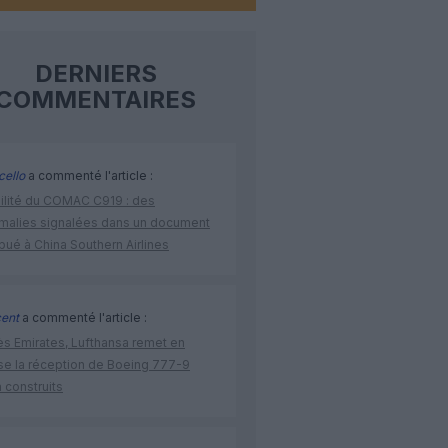
DERNIERS
COMMENTAIRES
cello
a commenté l'article :
bilité du COMAC C919 : des
malies signalées dans un document
ibué à China Southern Airlines
cent
a commenté l'article :
ès Emirates, Lufthansa remet en
se la réception de Boeing 777-9
 construits