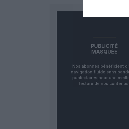
PUBLICITÉ
MASQUÉE
Nos abonnés bénéficient d
navigation fluide sans ban
publicitaires pour une meill
lecture de nos contenus