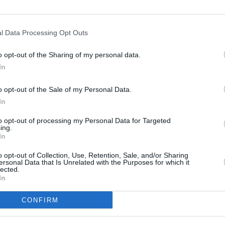
l Data Processing Opt Outs
ER UN COMMENTAIRE
o opt-out of the Sharing of my personal data.
In
o opt-out of the Sale of my Personal Data.
In
to opt-out of processing my Personal Data for Targeted
ing.
In
o opt-out of Collection, Use, Retention, Sale, and/or Sharing
ersonal Data that Is Unrelated with the Purposes for which it
lected.
In
CONFIRM