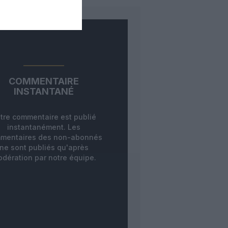
COMMENTAIRE
INSTANTANÉ
tre commentaire est publié
instantanément. Les
mentaires des non-abonnés
ne sont publiés qu'après
dération par notre équipe.