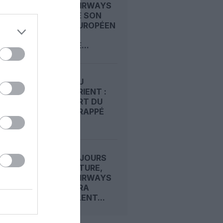
KUWAIT AIRWAYS
RENFORCE SON
RÉSEAU EUROPÉEN
AVEC UNE
NOUVELLE...
GUERRE AU
MOYEN‑ORIENT :
L’AÉROPORT DU
KOWEÏT FRAPPÉ
PAR...
APRÈS 55 JOURS
DE FERMETURE,
KUWAIT AIRWAYS
ET JAZEERA
REDÉCOLLENT...