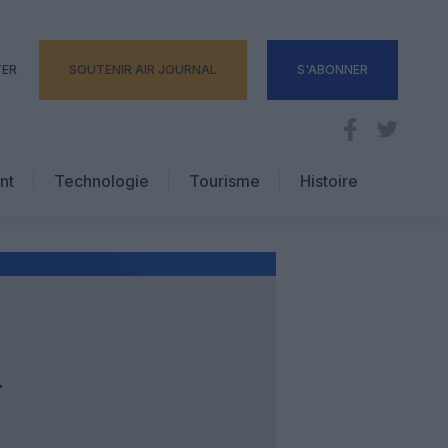
TER
SOUTENIR AIR JOURNAL
S'ABONNER
nt
Technologie
Tourisme
Histoire
Pratique
Hôtellerie
Voyages d’affaires
T