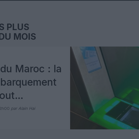
S PLUS
DU MOIS
du Maroc : la
mbarquement
out
 avec Pax
12h00
par Alain Hai