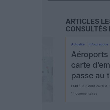
ARTICLES LE
CONSULTÉS 
Actualité
Info pratique
Aéroports 
carte d’e
passe au t
numérique
Publié le 2 août 2026 à 
14 commentaires
Check