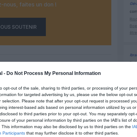
-nous, faites un don !
Géra
comm
Risq
Boe
OUS SOUTENIR
être
Ibr
Fia
ano
l -
Do Not Process My Personal Information
attr
Facebook
Twitter
Pinterest
LinkedIn
Email
Print
to opt-out of the sale, sharing to third parties, or processing of your per
formation for targeted advertising by us, please use the below opt-out s
r selection. Please note that after your opt-out request is processed y
Koweït
MENTAIRE(S)
eing interest-based ads based on personal information utilized by us or
disclosed to third parties prior to your opt-out. You may separately opt-
losure of your personal information by third parties on the IAB’s list of
22 mai 2014 - 23 h 30 min
. This information may also be disclosed by us to third parties on the
IA
Participants
that may further disclose it to other third parties.
RÉPONDRE