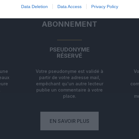
Data Deletion
Data Access
Privacy Policy
ABONNEMENT
PSEUDONYME
RÉSERVÉ
'une
Votre pseudonyme est validé à
Vo
deaux
partir de votre adresse mail,
eure
empêchant qu'un autre lecteur
com
.
publie un commentaire à votre
place.
mo
EN SAVOIR PLUS