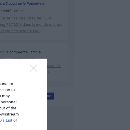
rd Dubois de la Patelière
a
enté l'article :
ue de fissures : près de 1 500
ing 737 MAX dans le monde devront
 inspectés selon la FAA
ahim
a commenté l'article :
bilité du COMAC C919 : des
malies signalées dans un document
ibué à China Southern Airlines
sonal or
ection to
ou may
Kuwait Airways
Vienne
 personal
out of the
 downstream
LIRE AUSSI
B’s List of