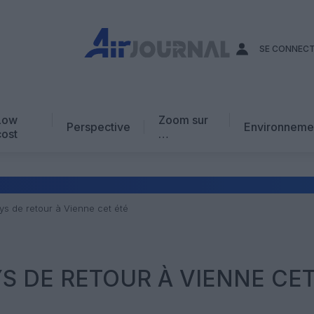
SE CONNEC
Low
Zoom sur
Perspective
Environneme
cost
…
Edito
En chiffres
Avis d’expert
ys de retour à Vienne cet été
AJ Académie
Vidéo
S DE RETOUR À VIENNE CE