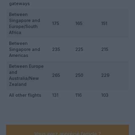
gateways
Between
Singapore and
175
165
151
Europe/South
Africa
Between
Singapore and
235
225
215
Americas
Between Europe
and
265
250
229
Australia/New
Zealand
All other flights
131
116
103
Vous avez apprécié l’article ?