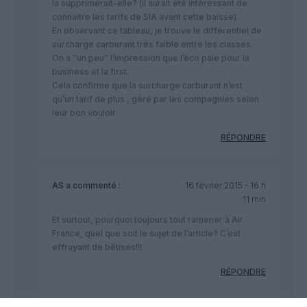
la supprimerait-elle? (il aurait été intéressant de
connaitre les tarifs de SIA avant cette baisse).
En observant ce tableau, je trouve le différentiel de
surcharge carburant très faible entre les classes.
On a “un peu” l’impression que l’éco paie pour la
business et la first.
Cela confirme que la surcharge carburant n’est
qu’un tarif de plus , géré par les compagnies selon
leur bon vouloir.
RÉPONDRE
AS
a commenté :
16 février 2015 - 16 h
11 min
Et surtout, pourquoi toujours tout ramener à Air
France, quel que soit le sujet de l’article? C’est
effrayant de bêtises!!!
RÉPONDRE