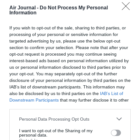
Jean
a commenté :
16 février 2015 -
Air Journal -
Do Not Process My Personal
Information
17 h 22 min
Un neurone = un sujet
If you wish to opt-out of the sale, sharing to third parties, or
RÉPONDRE
processing of your personal or sensitive information for
targeted advertising by us, please use the below opt-out
section to confirm your selection. Please note that after your
opt-out request is processed you may continue seeing
Thomas
a commenté :
17 février 2015 - 0
interest-based ads based on personal information utilized by
h 22 min
us or personal information disclosed to third parties prior to
La vraie question est pourquoi les
your opt-out. You may separately opt-out of the further
commentaires sont en attente ente de
disclosure of your personal information by third parties on the
modération alors qu’il n’y en a visiblement
IAB’s list of downstream participants. This information may
pas ?
also be disclosed by us to third parties on the
IAB’s List of
Downstream Participants
that may further disclose it to other
RÉPONDRE
third parties.
Personal Data Processing Opt Outs
I want to opt-out of the Sharing of my
personal data.
sdf
a commenté :
16 février 2015 - 15 h 24