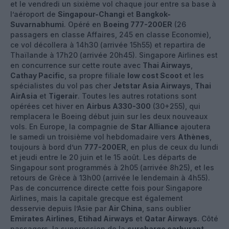
et le vendredi un sixième vol chaque jour entre sa base à
l’aéroport de
Singapour-Changi
et
Bangkok-
Suvarnabhumi
. Opéré en
Boeing 777-200ER
(26
passagers en classe Affaires, 245 en classe Economie),
ce vol décollera à 14h30 (arrivée 15h55) et repartira de
Thaïlande à 17h20 (arrivée 20h45). Singapore Airlines est
en concurrence sur cette route avec
Thai Airways
,
Cathay Pacific
, sa propre filiale
low cost Scoot
et les
spécialistes du vol pas cher
Jetstar Asia Airways
,
Thai
AirAsia
et
Tigerair
. Toutes les autres rotations sont
opérées cet hiver en
Airbus A330-300
(30+255), qui
remplacera le Boeing début juin sur les deux nouveaux
vols. En Europe, la compagnie de
Star Alliance
ajoutera
le samedi un troisième vol hebdomadaire vers
Athènes
,
toujours à bord d’un
777-200ER
, en plus de ceux du lundi
et jeudi entre le 20 juin et le 15 août. Les départs de
Singapour sont programmés à 2h05 (arrivée 8h25), et les
retours de Grèce à 13h00 (arrivée le lendemain à 4h55).
Pas de concurrence directe cette fois pour Singapore
Airlines, mais la capitale grecque est également
desservie depuis l’Asie par
Air China
, sans oublier
Emirates Airlines
,
Etihad Airways
et
Qatar Airways
. Côté
passagers, la suppression de la
surcharge carburant