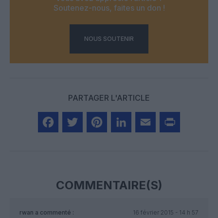
Soutenez-nous, faites un don !
NOUS SOUTENIR
PARTAGER L'ARTICLE
Facebook
Twitter
Pinterest
LinkedIn
Email
Print
COMMENTAIRE(S)
rwan
a commenté :
16 février 2015 - 14 h 57