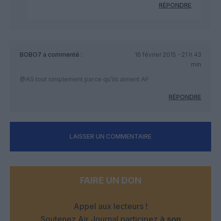
RÉPONDRE
BOBO7
a commenté :
16 février 2015 - 21 h 43
min
@AS tout simplement parce qu’ils aiment AF
RÉPONDRE
LAISSER UN COMMENTAIRE
FAIRE UN DON
Appel aux lecteurs !
Soutenez Air Journal participez
à son