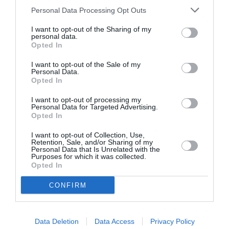
Personal Data Processing Opt Outs
RÉPONDRE
I want to opt-out of the Sharing of my
personal data.
Opted In
I want to opt-out of the Sale of my
Crj1000
a commenté :
28 février 2015 - 18 h 08
Personal Data.
min
Opted In
Je vois bien le Cseries chez Luxair !
I want to opt-out of processing my
Personal Data for Targeted Advertising.
RÉPONDRE
Opted In
I want to opt-out of Collection, Use,
Retention, Sale, and/or Sharing of my
Personal Data that Is Unrelated with the
Bencello
a commenté :
1 mars 2015 - 11 h 37 min
Purposes for which it was collected.
Les split scimitar winglets sont fournies par Apb, une joint
Opted In
venture avec Boeing. pourquoi ne sont-ils pas montés à
CONFIRM
Seattle?
RÉPONDRE
Data Deletion
Data Access
Privacy Policy