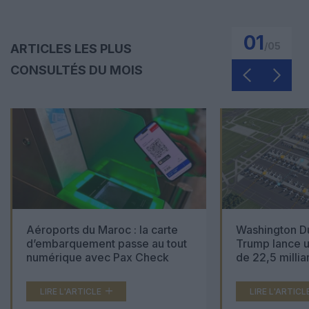
01
/
05
ARTICLES LES PLUS
CONSULTÉS DU MOIS
Aéroports du Maroc : la carte
Washington Du
d’embarquement passe au tout
Trump lance u
numérique avec Pax Check
de 22,5 millia
LIRE L'ARTICLE
LIRE L'ARTICL