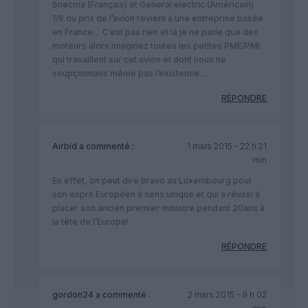
Snecma (Français) et General electric (Américain)
1/6 du prix de l’avion revient à une entreprise basée
en France… C’est pas rien et là je ne parle que des
moteurs alors imaginez toutes les petites PME/PMI
qui travaillent sur cet avion et dont nous ne
soupçonnons même pas l’existence…
RÉPONDRE
Airbid
a commenté :
1 mars 2015 - 22 h 21
min
En effet, on peut dire bravo au Luxembourg pour
son esprit Européen à sens unique et qui a réussi à
placer son ancien premier ministre pendant 20ans à
la tête de l’Europe!
RÉPONDRE
gordon24
a commenté :
2 mars 2015 - 9 h 02