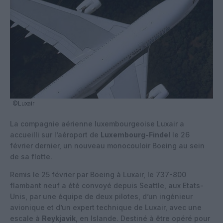
©Luxair
La compagnie aérienne luxembourgeoise Luxair a
accueilli sur l’aéroport de
Luxembourg-Findel
le 26
février dernier, un nouveau monocouloir Boeing au sein
de sa flotte.
Remis le 25 février par Boeing à Luxair, le 737-800
flambant neuf a été convoyé depuis Seattle, aux Etats-
Unis, par une équipe de deux pilotes, d’un ingénieur
avionique et d’un expert technique de Luxair, avec une
escale à
Reykjavik
, en Islande. Destiné à être opéré pour