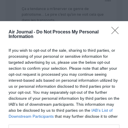
min
Ça a tendance a m’énerver ce genre de
patriotisme… Le pire c’est qu’on ne voit cela que
dans les transports…
Pourquoi une compagnie aérienne devrait acheter
Air Journal -
Do Not Process My Personal
un produit selon le lieu ou il est produit plutôt que le
Information
produit qui répond le mieux a ses besoins?
Si on vous ecoutait (et surtout si on ecoutait les
If you wish to opt-out of the sale, sharing to third parties, or
politiques), AF aurait aujourd’hui une flotte de 70
processing of your personal or sensitive information for
A340-600, bien inférieurs à leurs 777-300ER…
targeted advertising by us, please use the below opt-out
section to confirm your selection. Please note that after your
Et on ne voit souvent le probleme que dans un
opt-out request is processed you may continue seeing
sens… Si on appliquait ce patriotisme partout, ou en
interest-based ads based on personal information utilized by
serait Airbus sans les commandes de milliers
us or personal information disclosed to third parties prior to
d’avions par les compagnies américaines (Delta,
your opt-out. You may separately opt-out of the further
American, United, Frontier, Spirit, Hawaian,
disclosure of your personal information by third parties on the
Allegiant, Virgin America, etc…)
IAB’s list of downstream participants. This information may
Le 737 semble convenir à Luxair et bien tant
also be disclosed by us to third parties on the
IAB’s List of
mieux… C’est un avion qu’elle connait par coeur,
Downstream Participants
that may further disclose it to other
exploitant des 737 depuis les années 70… Donc
third parties.
pourquoi en changer?