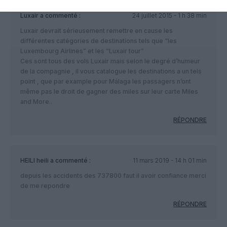
Luxair
a commenté :
24 juillet 2015 - 1 h 38 min
Luxair devrait sérieusement remettre en cause les
différentes catégories de destinations tels que “les
Luxembourg Airlines” et les “Luxair tour”
Ces sont tous des vols Luxair mais selon le degré d’humeur
de la compagnie , il vous catalogue les destinations a un tels
point , que par example pour Málaga les passagers n’ont
même pas le droit de gagner des miles sur leur carte Miles
and More..
RÉPONDRE
HEILI heili
a commenté :
11 mars 2019 - 14 h 01 min
depuis les accidents des 737800 faut il avoir confiance merci
de me repondre
RÉPONDRE