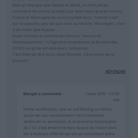
Mais je rétorque que depuis le début, ils n’ont jamais
considéré les avions produits par leurs deux grands voisins,
France et Allemagne qui sont pourtant leurs “vaches à lait”.
Sur la capacité, pas de quoi crier au miracle: 186 sièges, c’est
3 de moins que Ryanair…
Quant a la future commande d’avions “encore en
développement”, il s’agirait probablement du Bombardier
CS300 vu qu’ile ont déjà leurs Turboprop.
C’est bien de dire qu’on aime l’Europe, c’est mieux de le
prouver !
RÉPONDRE
Morgan
a commenté :
1 mars 2015 - 1 h 00
min
Petite rectification, que se soit Boeing ou Airbus,
aucun de ces constructeurs n’est totalement
américain ou européen, si on prend la motorisation
du 737, c’est environ le tiers du prix de l’avion donc
les 2 moteurs CFM 56 qui est un consortium entre