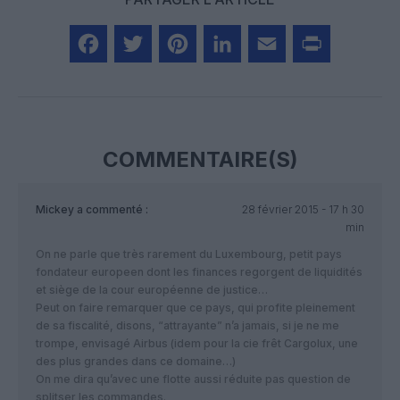
Facebook
Twitter
Pinterest
LinkedIn
Email
Print
COMMENTAIRE(S)
Mickey
a commenté :
28 février 2015 - 17 h 30
min
On ne parle que très rarement du Luxembourg, petit pays
fondateur europeen dont les finances regorgent de liquidités
et siège de la cour européenne de justice…
Peut on faire remarquer que ce pays, qui profite pleinement
de sa fiscalité, disons, “attrayante” n’a jamais, si je ne me
trompe, envisagé Airbus (idem pour la cie frêt Cargolux, une
des plus grandes dans ce domaine…)
On me dira qu’avec une flotte aussi réduite pas question de
splitser les commandes.