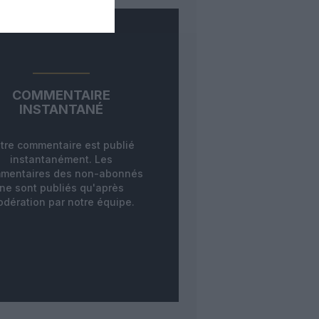
COMMENTAIRE
INSTANTANÉ
tre commentaire est publié
instantanément. Les
mentaires des non-abonnés
ne sont publiés qu'après
dération par notre équipe.