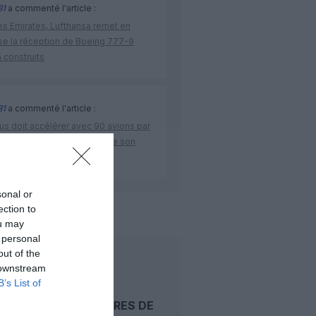
31
a commenté l'article :
ès Emirates, Lufthansa remet en
se la réception de Boeing 777-9
 construits
31
a commenté l'article :
us doit accélérer avec 90 avions par
s nécessaires pour atteindre son
ctif
sonal or
ection to
am
xiamen airlines
ou may
 personal
out of the
LIRE AUSSI
 downstream
B’s List of
DE 25 HEURES DE