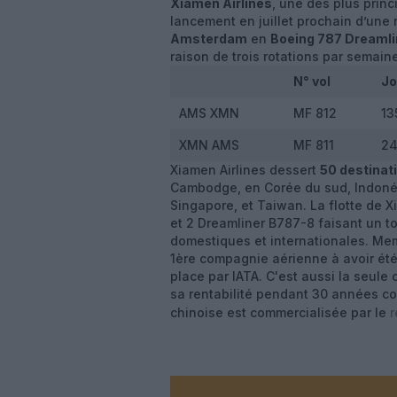
Xiamen Airlines
, une des plus prin
lancement en juillet prochain d’une
Amsterdam
en
Boeing 787 Dreamli
raison de trois rotations par semain
N° vol
Jo
AMS XMN
MF 812
13
XMN AMS
MF 811
2
Xiamen Airlines dessert
50 destinat
Cambodge, en Corée du sud, Indonés
Singapore, et Taiwan. La flotte de 
et 2 Dreamliner B787-8 faisant un to
domestiques et internationales. Mem
1ère compagnie aérienne à avoir été
place par IATA. C'est aussi la seule
sa rentabilité pendant 30 années c
chinoise est commercialisée par le
r