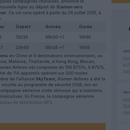
cipales compagnies chinoises, annonce le
 nouvelle ligne au départ de
Xiamen vers
ner
. Ce vol sera opéré à partir du 26 juillet 2015, à
e.
ur
Départ
Arrivée
Durée
5
12h35
05h30 +1
10h55
47
23h50
05h45 +1
11h55
atpl
ions
en Chine et 9 destinations internationales, au
Cont
ie, Malaisie, Thaïlande, à Hong Kong, Macao,
et l
Xiamen Airlines est composée de 106 B737s, 6 B757s,
cor
tal de 114 appareils opérant sur 200 routes
bre de l'alliance
SkyTeam,
Xiamen Airlines a été la
 inscrite au programme de sécurité IOSA, mis en
 compagnie aérienne civile chinoise qui a maintenu
Man
onsécutives. En France, la compagnie aérienne
Pyr
éseau de distribution APG
.
l’Ég
mal