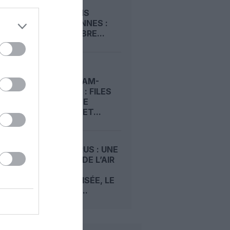
VOL À 4
ROTATIONS
QUOTIDIENNES :
KLM CÉLÈBRE...
CHAOS À
AMSTERDAM-
SCHIPHOL : FILES
D’ATTENTE
GÉANTES ET...
HANTAVIRUS : UNE
HÔTESSE DE L’AIR
KLM
HOSPITALISÉE, LE
TRAÇAGE...