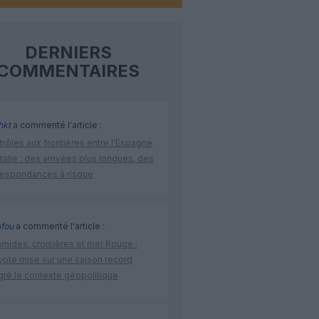
DERNIERS
COMMENTAIRES
hkt
a commenté l'article :
rôles aux frontières entre l’Espagne
’Italie : des arrivées plus longues, des
respondances à risque
fou
a commenté l'article :
amides, croisières et mer Rouge :
ypte mise sur une saison record
gré le contexte géopolitique