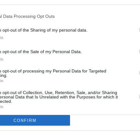
partage de code avec KLM ?
RÉPONDRE
l Data Processing Opt Outs
o opt-out of the Sharing of my personal data.
4 avril 2015 - 10 h 32 min
In
pales compagnies chinoises…”
o opt-out of the Sale of my Personal Data.
RÉPONDRE
In
to opt-out of processing my Personal Data for Targeted
ing.
ER UN COMMENTAIRE
In
o opt-out of Collection, Use, Retention, Sale, and/or Sharing
ersonal Data that Is Unrelated with the Purposes for which it
lected.
In
CONFIRM