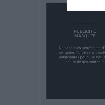
PUBLICITÉ
MASQUÉE
Nos abonnés bénéficient d
navigation fluide sans ban
publicitaires pour une meill
lecture de nos contenus