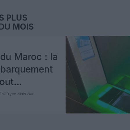
S PLUS
DU MOIS
du Maroc : la
mbarquement
out
 avec Pax
12h00
par Alain Hai