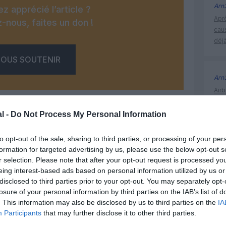
Arn
z apprécié l’article ?
Apr
-nous, faites un don !
cau
déjà
OUS SOUTENIR
Arn
Airb
moi
obje
l -
Do Not Process My Personal Information
to opt-out of the sale, sharing to third parties, or processing of your per
formation for targeted advertising by us, please use the below opt-out s
Facebook
Twitter
Pinterest
LinkedIn
Email
Print
amsterd
r selection. Please note that after your opt-out request is processed y
eing interest-based ads based on personal information utilized by us or
disclosed to third parties prior to your opt-out. You may separately opt-
MENTAIRE(S)
losure of your personal information by third parties on the IAB’s list of
. This information may also be disclosed by us to third parties on the
IA
Participants
that may further disclose it to other third parties.
3 avril 2015 - 11 h 47 min