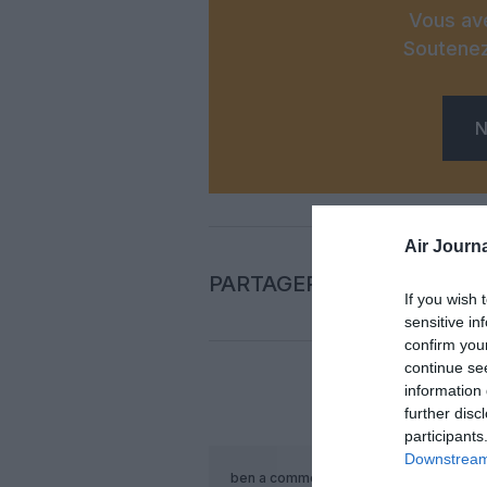
Vous ave
Soutenez
N
Air Journa
PARTAGER L'ARTICLE
If you wish 
sensitive in
confirm you
continue se
information 
COM
further disc
participants
Downstream 
ben
a commenté :