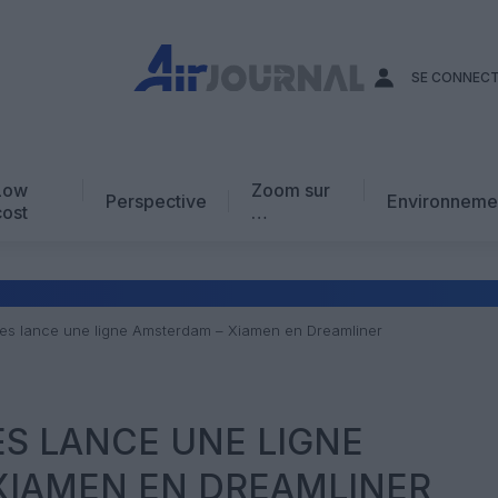
SE CONNEC
Low
Zoom sur
Perspective
Environneme
cost
…
Edito
En chiffres
Avis d’expert
Xiamen Airlines lance une ligne Amsterdam – Xiamen‏ en Dreamliner
AJ Académie
Vidéo
ES LANCE UNE LIGNE
AMSTERDAM – XIAMEN‏ EN DREAMLINER