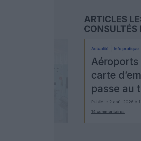
ARTICLES LE
CONSULTÉS 
Actualité
Info pratique
Aéroports 
carte d’e
passe au t
numérique
Publié le 2 août 2026 à 
14 commentaires
Check