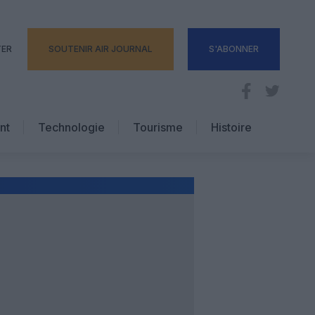
TER
SOUTENIR AIR JOURNAL
S'ABONNER
nt
Technologie
Tourisme
Histoire
Pratique
Hôtellerie
Voyages d’affaires