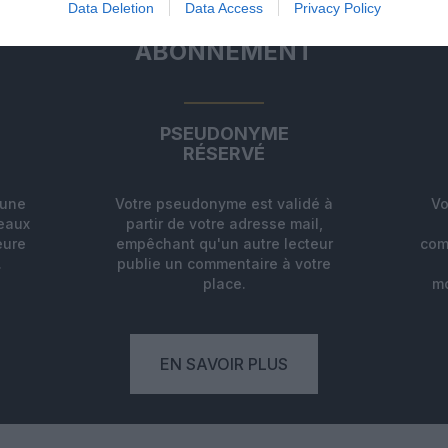
Data Deletion
Data Access
Privacy Policy
ABONNEMENT
PSEUDONYME
RÉSERVÉ
'une
Votre pseudonyme est validé à
Vo
deaux
partir de votre adresse mail,
eure
empêchant qu'un autre lecteur
com
.
publie un commentaire à votre
place.
mo
EN SAVOIR PLUS