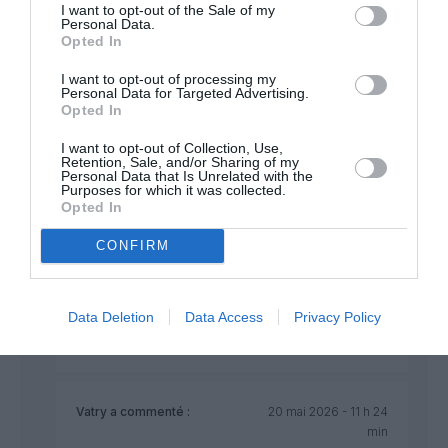
I want to opt-out of the Sale of my
Personal Data.
RÉPONDRE
Opted In
I want to opt-out of processing my
Personal Data for Targeted Advertising.
PETRIS
a commenté :
20 mai 2026 - 9 h 22
Opted In
min
Oui, et quel manque de respect pour les clients qui
I want to opt-out of Collection, Use,
Retention, Sale, and/or Sharing of my
paient les taxes aéroportuaires. Avec les moyens
Personal Data that Is Unrelated with the
actuels, toutes les simulations sont possibles et le
Purposes for which it was collected.
calcul des moyens à mettre en œuvre aussi. On a
Opted In
l’impression que la gestions des contrôles/sécurité
concentre les incompétences. On a eu des
CONFIRM
exemples en France aussi, avec des effectifs
insuffisants qui ont provoqué des impossibilités
d’embarquer.
Data Deletion
Data Access
Privacy Policy
RÉPONDRE
Vatry
a commenté :
20 mai 2026 - 11 h 24
min