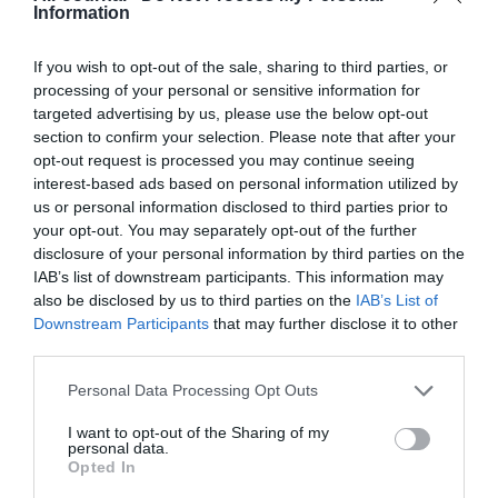
Information
NOUS SOUTENIR
If you wish to opt-out of the sale, sharing to third parties, or
processing of your personal or sensitive information for
targeted advertising by us, please use the below opt-out
section to confirm your selection. Please note that after your
opt-out request is processed you may continue seeing
interest-based ads based on personal information utilized by
PARTAGER L'ARTICLE
us or personal information disclosed to third parties prior to
your opt-out. You may separately opt-out of the further
disclosure of your personal information by third parties on the
IAB’s list of downstream participants. This information may
Facebook
Twitter
Pinterest
LinkedIn
Email
Print
also be disclosed by us to third parties on the
IAB’s List of
Downstream Participants
that may further disclose it to other
third parties.
COMMENTAIRE(S)
Personal Data Processing Opt Outs
I want to opt-out of the Sharing of my
personal data.
Eric22
a commenté :
19 mai 2026 - 15 h 41 min
Opted In
Ils sont tellement prévisibles…. Quelle bande d’incapables….