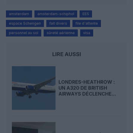
amsterdam
amsterdam-schiphol
EES
espace Schengen
fait divers
file d'attente
personnel au sol
sûreté aérienne
visa
LIRE AUSSI
LONDRES-HEATHROW :
UN A320 DE BRITISH
AIRWAYS DÉCLENCHE...