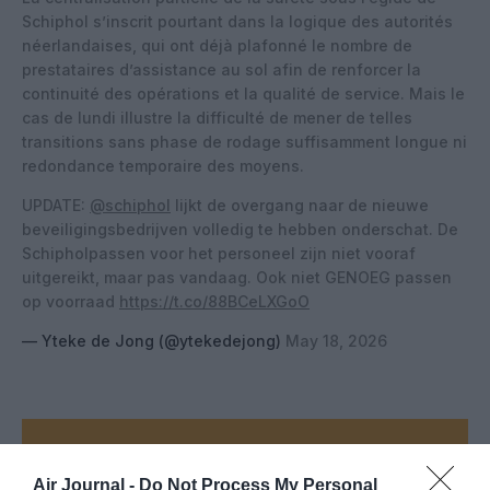
Schiphol s’inscrit pourtant dans la logique des autorités
néerlandaises, qui ont déjà plafonné le nombre de
prestataires d’assistance au sol afin de renforcer la
continuité des opérations et la qualité de service. Mais le
cas de lundi illustre la difficulté de mener de telles
transitions sans phase de rodage suffisamment longue ni
redondance temporaire des moyens.
UPDATE:
@schiphol
lijkt de overgang naar de nieuwe
beveiligingsbedrijven volledig te hebben onderschat. De
Schipholpassen voor het personeel zijn niet vooraf
uitgereikt, maar pas vandaag. Ook niet GENOEG passen
op voorraad
https://t.co/88BCeLXGoO
— Yteke de Jong (@ytekedejong)
May 18, 2026
Vous avez apprécié l’article ?
Soutenez-nous, faites un don !
Air Journal -
Do Not Process My Personal