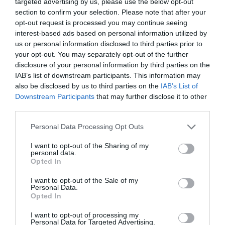
targeted advertising by us, please use the below opt-out
COMMENTAIRE(S)
section to confirm your selection. Please note that after your
opt-out request is processed you may continue seeing
interest-based ads based on personal information utilized by
Bencello
a commenté :
19 mai 2026 - 12 h 52 min
us or personal information disclosed to third parties prior to
Air Baltic a également déclaré que la totalité de sa flotte
your opt-out. You may separately opt-out of the further
d’A220 était opérationnelle, ce qui est confirmé par le site
disclosure of your personal information by third parties on the
Airfleet.
IAB’s list of downstream participants. This information may
Une très bonne nouvelle après le fiasco des moteurs P&W.
also be disclosed by us to third parties on the
IAB’s List of
Downstream Participants
that may further disclose it to other
RÉPONDRE
third parties.
Personal Data Processing Opt Outs
Joachim
a commenté :
20 mai 2026 - 12 h 42 min
I want to opt-out of the Sharing of my
personal data.
Avec 70 millions d’euros de pertes au premier quadrimestre
Opted In
2026 et 380 millions d’euros d’une obligation à 14,5%
d’intérêts à rembourser pour 2029, les défis sont immenses
I want to opt-out of the Sale of my
pour airBaltic.
Personal Data.
Opted In
RÉPONDRE
I want to opt-out of processing my
Personal Data for Targeted Advertising.