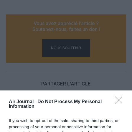
Vous avez apprécié l’article ?
Soutenez-nous, faites un don !
NOUS SOUTENIR
PARTAGER L'ARTICLE
Air Journal -
Do Not Process My Personal
Information
Facebook
Twitter
Pinterest
LinkedIn
Email
Print
If you wish to opt-out of the sale, sharing to third parties, or
processing of your personal or sensitive information for