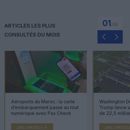
01
/
05
ARTICLES LES PLUS
CONSULTÉS DU MOIS
Aéroports du Maroc : la carte
Washington Du
d’embarquement passe au tout
Trump lance u
numérique avec Pax Check
de 22,5 millia
LIRE L'ARTICLE
LIRE L'ARTICL